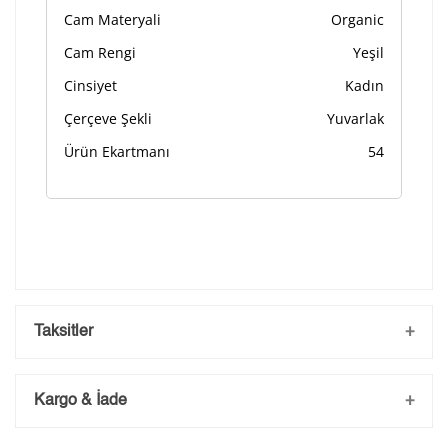
Cam Materyali
Organic
Cam Rengi
Yeşil
Ön İzleme
Kişiselleştir
Vazgeç
Cinsiyet
Kadın
Çerçeve Şekli
Yuvarlak
Kişiselleştirilmiş ürünlerin teslim süresi gravür işleme
sebebi ile 1-2 iş günü uzamaktadır. Gravür İşlemi
Ürün Ekartmanı
54
tamamlandıktan sonra siparişiniz kargoya verilecektir.
Kişiselleştirilmiş
iade ve değişim
ürünlerde
yapılamaz.
Taksitler
Kargo & İade