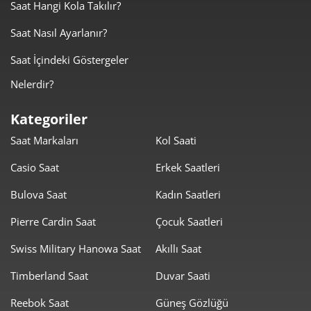
2
Saat Hangi Kola Takılır?
Saat Nasıl Ayarlanır?
6.288,91 ₺
18.866,74 ₺
3
Saat İçindeki Göstergeler
4.811,09 ₺
19.244,35 ₺
4
Nelerdir?
3.927,05 ₺
19.635,25 ₺
5
Kategoriler
3.340,77 ₺
20.044,59 ₺
6
Saat Markaları
Kol Saati
2.924,48 ₺
20.471,37 ₺
7
Casio Saat
Erkek Saatleri
2.614,59 ₺
20.916,71 ₺
8
Bulova Saat
Kadın Saatleri
2.375,48 ₺
21.379,31 ₺
Pierre Cardin Saat
Çocuk Saatleri
9
Swiss Military Hanowa Saat
Akıllı Saat
Timberland Saat
Duvar Saati
Reebok Saat
Güneş Gözlüğü