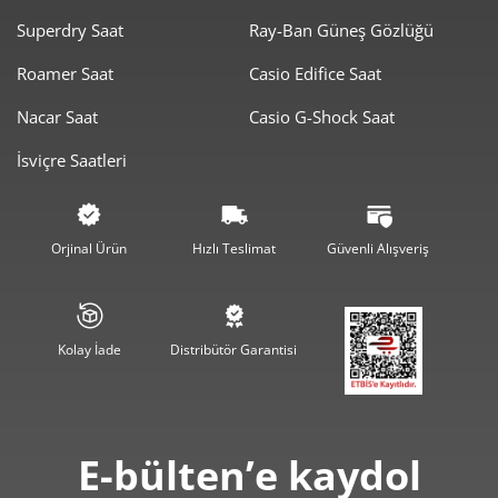
Taksit
Taksit Tutarı
Toplam Tutar
Superdry Saat
Ray-Ban Güneş Gözlüğü
17.980,00 ₺
17.980,00 ₺
Roamer Saat
Casio Edifice Saat
Tek Çekim
Nacar Saat
Casio G-Shock Saat
8.990,00 ₺
17.980,00 ₺
2
İsviçre Saatleri
6.288,91 ₺
18.866,74 ₺
3
4.811,09 ₺
19.244,35 ₺
4
Orjinal Ürün
Hızlı Teslimat
Güvenli Alışveriş
3.927,05 ₺
19.635,25 ₺
5
3.340,77 ₺
20.044,59 ₺
6
Kolay İade
Distribütör Garantisi
2.924,48 ₺
20.471,37 ₺
7
2.614,59 ₺
20.916,71 ₺
8
E-bülten’e kaydol
2.375,48 ₺
21.379,31 ₺
9