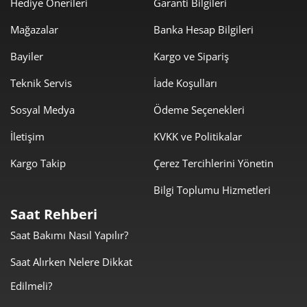
Hediye Önerileri
Garanti Bilgileri
3.927,05 ₺
19.635,25 ₺
5
Mağazalar
Banka Hesap Bilgileri
3.340,77 ₺
20.044,59 ₺
6
Bayiler
Kargo ve Sipariş
2.924,48 ₺
20.471,37 ₺
Teknik Servis
İade Koşulları
7
Sosyal Medya
Ödeme Seçenekleri
2.614,59 ₺
20.916,71 ₺
8
İletişim
KVKK ve Politikalar
2.375,48 ₺
21.379,31 ₺
9
Kargo Takip
Çerez Tercihlerini Yönetin
Bilgi Toplumu Hizmetleri
Saat Rehberi
Saat Bakımı Nasıl Yapılır?
Taksit
Taksit Tutarı
Toplam Tutar
Saat Alırken Nelere Dikkat
17.980,00 ₺
17.980,00 ₺
Tek Çekim
Edilmeli?
8.990,00 ₺
17.980,00 ₺