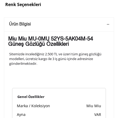
Renk Seçenekleri
Saatini Kişiselleştir
Ürün Bilgisi
Lütfen aşağıdaki formu doldurunuz. Saatinizin metal
Miu Miu MU-0MU 52YS-5AK04M-54
arka kapağına gravür tekniği ile formda belirtmiş
Güneş Gözlüğü Özellikleri
olduğunuz şekilde işlenecektir.
Sitemizde incelediğiniz 2.500 TL ve üzeri tüm güneş gözlüğü
modelleri, ücretsiz kargo ile 3 iş günü içinde adresinize
gönderilmektedir.
1. Satır
10
/ 10
2. Satır
10
/ 10
Genel Özellikler
3. Satır
10
/ 10
Marka / Koleksiyon
Miu Miu
Lütfen font seçiniz
Ayna
VAR