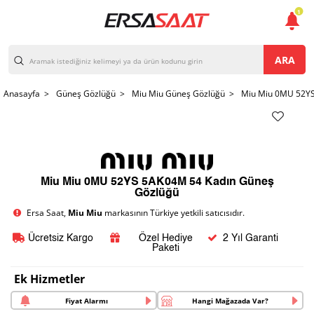
1
ARA
Anasayfa >
Güneş Gözlüğü >
Miu Miu Güneş Gözlüğü >
Miu Miu 0MU 52YS
Miu Miu 0MU 52YS 5AK04M 54 Kadın Güneş
Gözlüğü
Ersa Saat,
Miu Miu
markasının Türkiye yetkili satıcısıdır.
Ücretsiz Kargo
Özel Hediye
2 Yıl Garanti
Paketi
Ek Hizmetler
Fiyat Alarmı
Hangi Mağazada Var?