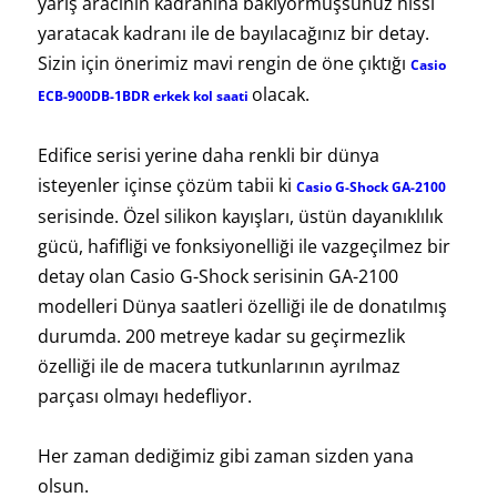
yarış aracının kadranına bakıyormuşsunuz hissi
yaratacak kadranı ile de bayılacağınız bir detay.
Sizin için önerimiz mavi rengin de öne çıktığı
Casio
olacak.
ECB-900DB-1BDR erkek kol saati
Edifice serisi yerine daha renkli bir dünya
isteyenler içinse çözüm tabii ki
Casio G-Shock GA-2100
serisinde. Özel silikon kayışları, üstün dayanıklılık
gücü, hafifliği ve fonksiyonelliği ile vazgeçilmez bir
detay olan Casio G-Shock serisinin GA-2100
modelleri Dünya saatleri özelliği ile de donatılmış
durumda. 200 metreye kadar su geçirmezlik
özelliği ile de macera tutkunlarının ayrılmaz
parçası olmayı hedefliyor.
Her zaman dediğimiz gibi zaman sizden yana
olsun.