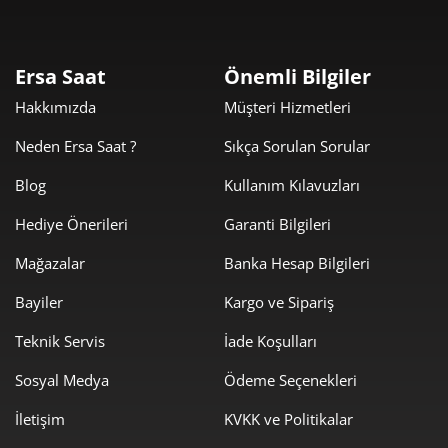
5.314,78 ₺
10.629,55 ₺
2
Ersa Saat
Önemli Bilgiler
3.717,93 ₺
11.153,78 ₺
3
Hakkımızda
Müşteri Hizmetleri
2.844,26 ₺
11.377,02 ₺
4
Neden Ersa Saat ?
Sıkça Sorulan Sorular
2.321,62 ₺
11.608,11 ₺
5
Blog
Kullanım Kılavuzları
Hediye Önerileri
Garanti Bilgileri
1.975,02 ₺
11.850,11 ₺
6
Mağazalar
Banka Hesap Bilgileri
1.728,92 ₺
12.102,41 ₺
7
Bayiler
Kargo ve Sipariş
1.545,71 ₺
12.365,69 ₺
8
Teknik Servis
İade Koşulları
1.404,35 ₺
12.639,18 ₺
9
Sosyal Medya
Ödeme Seçenekleri
İletişim
KVKK ve Politikalar