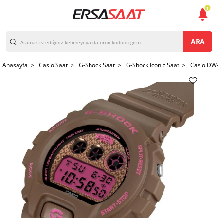
1
ARA
Anasayfa >
Casio Saat >
G-Shock Saat >
G-Shock Iconic Saat >
Casio DW-