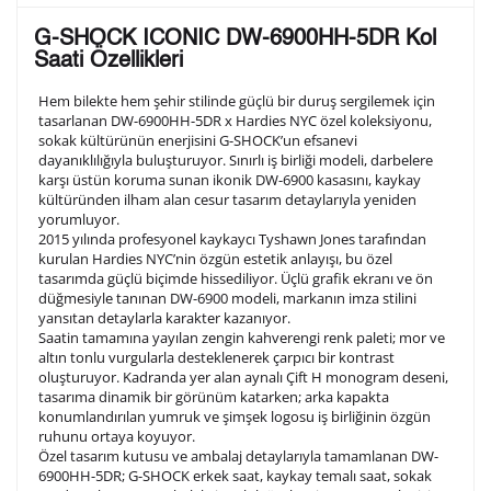
Lütfen aşağıdaki formu doldurunuz. Saatinizin metal
G-SHOCK ICONIC DW-6900HH-5DR Kol
arka kapağına gravür tekniği ile formda belirtmiş
Saati Özellikleri
olduğunuz şekilde işlenecektir.
Hem bilekte hem şehir stilinde güçlü bir duruş sergilemek için
tasarlanan DW-6900HH-5DR x Hardies NYC özel koleksiyonu,
sokak kültürünün enerjisini G-SHOCK’un efsanevi
1. Satır
10
/ 10
dayanıklılığıyla buluşturuyor. Sınırlı iş birliği modeli, darbelere
karşı üstün koruma sunan ikonik DW-6900 kasasını, kaykay
kültüründen ilham alan cesur tasarım detaylarıyla yeniden
2. Satır
yorumluyor.
10
/ 10
2015 yılında profesyonel kaykaycı Tyshawn Jones tarafından
kurulan Hardies NYC’nin özgün estetik anlayışı, bu özel
tasarımda güçlü biçimde hissediliyor. Üçlü grafik ekranı ve ön
3. Satır
10
/ 10
düğmesiyle tanınan DW-6900 modeli, markanın imza stilini
yansıtan detaylarla karakter kazanıyor.
Saatin tamamına yayılan zengin kahverengi renk paleti; mor ve
Lütfen font seçiniz
altın tonlu vurgularla desteklenerek çarpıcı bir kontrast
oluşturuyor. Kadranda yer alan aynalı Çift H monogram deseni,
tasarıma dinamik bir görünüm katarken; arka kapakta
konumlandırılan yumruk ve şimşek logosu iş birliğinin özgün
Ön İzleme
Kişiselleştir
Vazgeç
ruhunu ortaya koyuyor.
Özel tasarım kutusu ve ambalaj detaylarıyla tamamlanan DW-
6900HH-5DR; G-SHOCK erkek saat, kaykay temalı saat, sokak