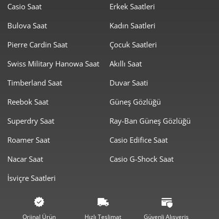
Casio Saat
Erkek Saatleri
1.404,35 ₺
12.639,18 ₺
9
Bulova Saat
Kadın Saatleri
Pierre Cardin Saat
Çocuk Saatleri
Swiss Military Hanowa Saat
Akıllı Saat
Timberland Saat
Duvar Saati
Taksit
Taksit Tutarı
Toplam Tutar
Reebok Saat
Güneş Gözlüğü
10.629,55 ₺
10.629,55 ₺
Tek Çekim
Superdry Saat
Ray-Ban Güneş Gözlüğü
5.314,78 ₺
10.629,55 ₺
2
Roamer Saat
Casio Edifice Saat
3.717,93 ₺
11.153,78 ₺
3
Nacar Saat
Casio G-Shock Saat
2.844,26 ₺
11.377,02 ₺
4
İsviçre Saatleri
2.321,62 ₺
11.608,11 ₺
5
1.975,02 ₺
11.850,11 ₺
6
Orjinal Ürün
Hızlı Teslimat
Güvenli Alışveriş