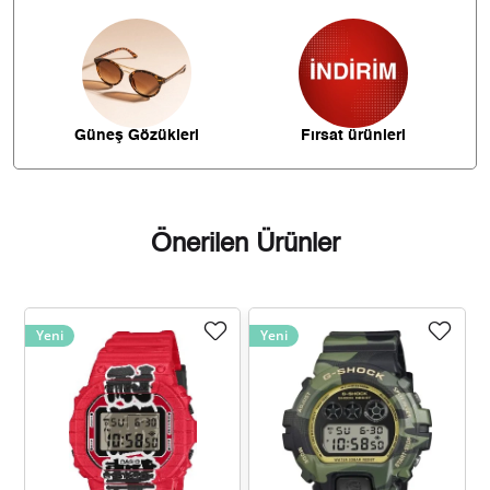
1.975,02 ₺
11.850,11 ₺
6
1.728,92 ₺
12.102,41 ₺
7
1.545,71 ₺
12.365,69 ₺
8
Güneş Gözükleri
Fırsat ürünleri
1.404,35 ₺
12.639,18 ₺
9
Önerilen Ürünler
Taksit
Taksit Tutarı
Toplam Tutar
Yeni
Yeni
10.629,55 ₺
10.629,55 ₺
Tek Çekim
5.314,78 ₺
10.629,55 ₺
2
3.717,93 ₺
11.153,78 ₺
3