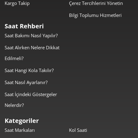
Kargo Takip
Çerez Tercihlerini Yönetin
Bilgi Toplumu Hizmetleri
Taksit
Taksit Tutarı
Toplam Tutar
Saat Rehberi
10.629,55 ₺
10.629,55 ₺
Tek Çekim
Saat Bakımı Nasıl Yapılır?
5.314,78 ₺
10.629,55 ₺
Saat Alırken Nelere Dikkat
2
Edilmeli?
3.717,93 ₺
11.153,78 ₺
3
Saat Hangi Kola Takılır?
2.844,26 ₺
11.377,02 ₺
4
Saat Nasıl Ayarlanır?
2.321,62 ₺
11.608,11 ₺
5
Saat İçindeki Göstergeler
1.975,02 ₺
11.850,11 ₺
6
Nelerdir?
1.728,92 ₺
12.102,41 ₺
7
Kategoriler
Saat Markaları
Kol Saati
1.545,71 ₺
12.365,69 ₺
8