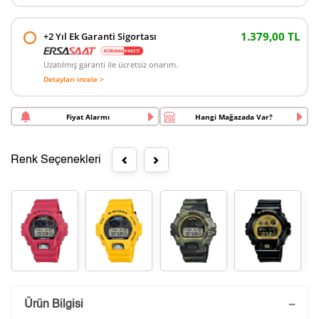
1.379,00 TL
+2 Yıl Ek Garanti Sigortası
Uzatılmış garanti ile ücretsiz onarım.
Detayları incele >
Fiyat Alarmı
Hangi Mağazada Var?
Renk Seçenekleri
Saatini Kişiselleştir
Ürün Bilgisi