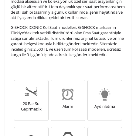
modası aksesuarı ve koleksiyonluk özel seri saat arayanlar için
Kişiselleştirilmiş ürünlerin teslim süresi gravür işleme
güçlü bir alternatiftir. Hem dayanıklı spor saat performansı hem
sebebi ile 1-2 iş günü uzamaktadır. Gravür İşlemi
de stil sahibi tasarımıyla günlük kullanımda, şehir hayatında ve
tamamlandıktan sonra siparişiniz kargoya verilecektir.
aktif yaşamda dikkat çekici bir tercih sunar.
Kişiselleştirilmiş
iade ve değişim
G-SHOCK ICONIC Kol Saati modelleri, G-SHOCK markasının
ürünlerde
yapılamaz.
Türkiye'deki tek yetkili distribütörü olan Ersa Saat garantisiyle
satışa sunulmaktadır. Tüm ürünlerimiz orijinal kutusu ve online
garanti belgesi koduyla birlikte gönderilmektedir. Sitemizde
incelediğiniz 2.500 TL ve üzeri tüm kol saati modelleri, ücretsiz
kargo ile 3 iş günü içinde adresinize gönderilmektedir.
20 Bar Su
Alarm
Aydınlatma
Geçirmezlik