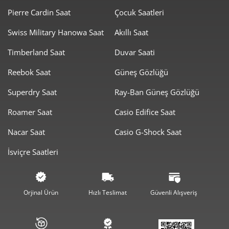
Pierre Cardin Saat
Çocuk Saatleri
Swiss Military Hanowa Saat
Akıllı Saat
Timberland Saat
Duvar Saati
Taksit
Taksit Tutarı
Toplam Tutar
Reebok Saat
Güneş Gözlüğü
32.289,00 ₺
32.289,00 ₺
Tek Çekim
Superdry Saat
Ray-Ban Güneş Gözlüğü
16.144,50 ₺
32.289,00 ₺
2
Roamer Saat
Casio Edifice Saat
11.293,81 ₺
33.881,43 ₺
3
Nacar Saat
Casio G-Shock Saat
8.639,89 ₺
34.559,56 ₺
4
İsviçre Saatleri
7.052,31 ₺
35.261,55 ₺
5
5.999,44 ₺
35.996,66 ₺
6
Orjinal Ürün
Hızlı Teslimat
Güvenli Alışveriş
5.251,87 ₺
36.763,07 ₺
7