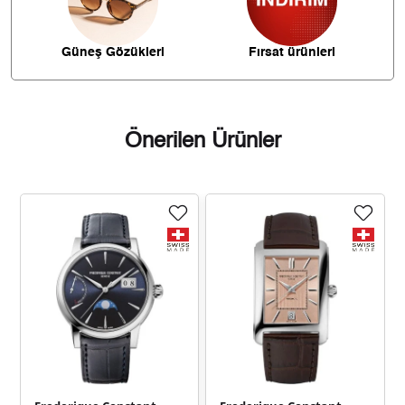
4.695,35 ₺
37.562,82 ₺
8
Güneş Gözükleri
Fırsat ürünleri
4.265,95 ₺
38.393,58 ₺
9
Önerilen Ürünler
Taksit
Taksit Tutarı
Toplam Tutar
32.289,00 ₺
32.289,00 ₺
Tek Çekim
16.144,50 ₺
32.289,00 ₺
2
11.293,81 ₺
33.881,43 ₺
3
8.639,89 ₺
34.559,56 ₺
4