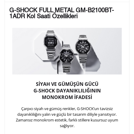
Lütfen aşağıdaki formu doldurunuz. Saatinizin metal
G-SHOCK FULL METAL GM-B2100BT-
arka kapağına gravür tekniği ile formda belirtmiş
1ADR Kol Saati Özellikleri
olduğunuz şekilde işlenecektir.
1. Satır
10
/ 10
2. Satır
10
/ 10
3. Satır
10
/ 10
SİYAH VE GÜMÜŞÜN GÜCÜ
G-SHOCK DAYANIKLILIĞININ
Lütfen font seçiniz
MONOKROM İFADESİ
Çarpıcı siyah ve gümüş renkler, G-SHOCK’un tavizsiz
dayanıklılığını yalın ve güçlü bir tasarım diliyle yansıtıyor.
Ön İzleme
Kişiselleştir
Vazgeç
Zamansız monokrom estetik, farklı stillere kusursuz uyum
sağlıyor.