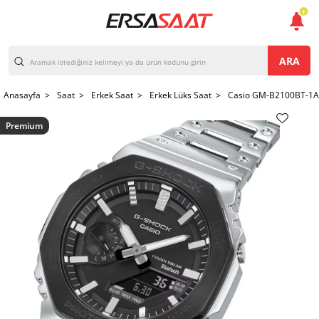
1
ARA
Anasayfa >
Saat >
Erkek Saat >
Erkek Lüks Saat >
Casio GM-B2100BT-1AD
Premium