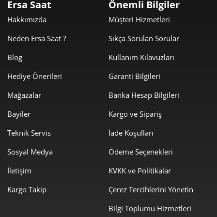
Ersa Saat
Önemli Bilgiler
11.293,81 ₺
33.881,43 ₺
3
Hakkımızda
Müşteri Hizmetleri
8.639,89 ₺
34.559,56 ₺
4
Neden Ersa Saat ?
Sıkça Sorulan Sorular
7.052,31 ₺
35.261,55 ₺
5
Blog
Kullanım Kılavuzları
Hediye Önerileri
Garanti Bilgileri
5.999,44 ₺
35.996,66 ₺
6
Mağazalar
Banka Hesap Bilgileri
5.251,87 ₺
36.763,07 ₺
7
Bayiler
Kargo ve Sipariş
4.695,35 ₺
37.562,82 ₺
8
Teknik Servis
İade Koşulları
4.265,95 ₺
38.393,58 ₺
9
Sosyal Medya
Ödeme Seçenekleri
İletişim
KVKK ve Politikalar
Kargo Takip
Çerez Tercihlerini Yönetin
Bilgi Toplumu Hizmetleri
Taksit
Taksit Tutarı
Toplam Tutar