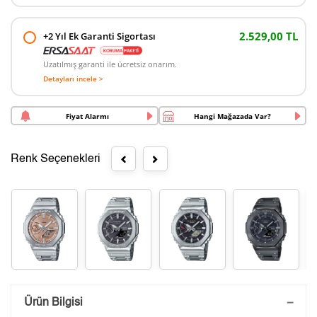
2.529,00 TL
+2 Yıl Ek Garanti Sigortası
Uzatılmış garanti ile ücretsiz onarım.
Detayları incele >
Fiyat Alarmı
Hangi Mağazada Var?
Renk Seçenekleri
Saatini Kişiselleştir
Ürün Bilgisi