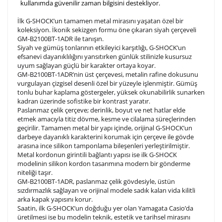
kullanımda güvenilir zaman bilgisini destekliyor.
İlk G-SHOCK’un tamamen metal mirasını yaşatan özel bir
koleksiyon. İkonik sekizgen formu öne çıkaran siyah çerçeveli
GM-B2100BT-1ADR ile tanışın.
Siyah ve gümüş tonlarının etkileyici karşıtlığı, G-SHOCK’un
efsanevi dayanıklılığını yansıtırken günlük stilinizle kusursuz
uyum sağlayan güçlü bir karakter ortaya koyar.
GM-B2100BT-1ADR’nin üst çerçevesi, metalin rafine dokusunu
vurgulayan çizgisel desenli özel bir yüzeyle işlenmiştir. Gümüş
tonlu buhar kaplama göstergeler, yüksek okunabilirlik sunarken
kadran üzerinde sofistike bir kontrast yaratır.
Paslanmaz çelik çerçeve; derinlik, boyut ve net hatlar elde
etmek amacıyla titiz dövme, kesme ve cilalama süreçlerinden
geçirilir. Tamamen metal bir yapı içinde, orijinal G-SHOCK’un
darbeye dayanıklı karakterini korumak için çerçeve ile gövde
arasına ince silikon tamponlama bileşenleri yerleştirilmiştir.
Metal kordonun girintili bağlantı yapısı ise ilk G-SHOCK
modelinin silikon kordon tasarımına modern bir gönderme
niteliği taşır.
GM-B2100BT-1ADR, paslanmaz çelik gövdesiyle, üstün
sızdırmazlık sağlayan ve orijinal modele sadık kalan vida kilitli
arka kapak yapısını korur.
Saatin, ilk G-SHOCK’un doğduğu yer olan Yamagata Casio’da
üretilmesi ise bu modelin teknik, estetik ve tarihsel mirasını