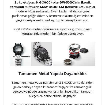
Kişiselleştirilmiş ürünlerin teslim süresi gravür işleme
Bu koleksiyon; ilk G-SHOCK olan
DW-5000C’nin ikonik
formunu
miras alan
GMW-B5000, GM-B2100 ve GMC-B2100
sebebi ile 1-2 iş günü uzamaktadır. Gravür İşlemi
modelleri üzerine kurulu. Siyah kaplamalı üst çerçeve,
tamamlandıktan sonra siparişiniz kargoya verilecektir.
paslanmaz çeliğin dövme, kesme ve cilalama işlemlerinden
Kişiselleştirilmiş
iade ve değişim
geçirilmesiyle keskin ve boyutlu bir yüzey kazanıyor.
ürünlerde
yapılamaz.
G-SHOCK’un mühendislik mirası, siyah ve gümüşün net
kontrastında modern bir ifadeye dönüşüyor.
Tamamen Metal Yapıda Dayanıklılık
Tamamen metal yapısına rağmen G-SHOCK’un köklerinden
gelen darbeye dayanıklı tasarımı taşıyor. Paslanmaz çelik
çerçeve ve gövde arasına yerleştirilen ince silikon tampon
bileşenler, darbe etkisini dağıtıyor.
İlk G-SHOCK modelinden bu yana korunan yapı, metal dış