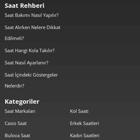
Saat Rehberi
32.289,00 ₺
32.289,00 ₺
Tek Çekim
Saat Bakımı Nasıl Yapılır?
16.144,50 ₺
32.289,00 ₺
Saat Alırken Nelere Dikkat
2
Edilmeli?
11.293,81 ₺
33.881,43 ₺
3
Saat Hangi Kola Takılır?
8.639,89 ₺
34.559,56 ₺
4
Saat Nasıl Ayarlanır?
7.052,31 ₺
35.261,55 ₺
5
Saat İçindeki Göstergeler
5.999,44 ₺
35.996,66 ₺
6
Nelerdir?
5.251,87 ₺
36.763,07 ₺
7
Kategoriler
Saat Markaları
Kol Saati
4.695,35 ₺
37.562,82 ₺
8
Casio Saat
Erkek Saatleri
4.265,95 ₺
38.393,58 ₺
9
Bulova Saat
Kadın Saatleri