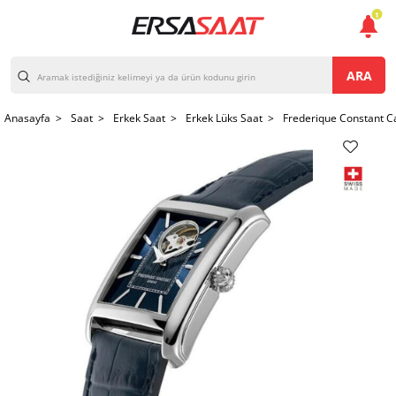
1
ARA
Anasayfa >
Saat >
Erkek Saat >
Erkek Lüks Saat >
Frederique Constant C