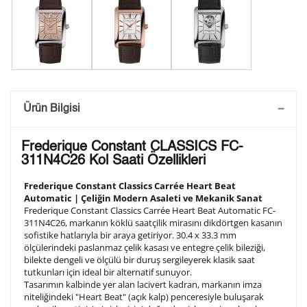
Saatini Kişiselleştir
Ürün Bilgisi
Lütfen aşağıdaki formu doldurunuz. Saatinizin metal
Frederique Constant CLASSICS FC-
arka kapağına gravür tekniği ile formda belirtmiş
311N4C26 Kol Saati Özellikleri
olduğunuz şekilde işlenecektir.
Frederique Constant Classics Carrée Heart Beat
Automatic | Çeliğin Modern Asaleti ve Mekanik Sanat
Frederique Constant Classics Carrée Heart Beat Automatic FC-
1. Satır
10
/ 10
311N4C26, markanın köklü saatçilik mirasını dikdörtgen kasanın
sofistike hatlarıyla bir araya getiriyor. 30.4 x 33.3 mm
ölçülerindeki paslanmaz çelik kasası ve entegre çelik bileziği,
2. Satır
bilekte dengeli ve ölçülü bir duruş sergileyerek klasik saat
10
/ 10
tutkunları için ideal bir alternatif sunuyor.
Tasarımın kalbinde yer alan lacivert kadran, markanın imza
niteliğindeki "Heart Beat" (açık kalp) penceresiyle buluşarak
3. Satır