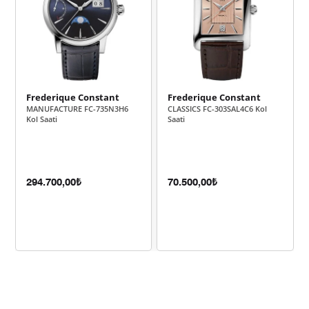
100.000,00 ₺
100.000,00 ₺
Tek Çekim
50.000,00 ₺
100.000,00 ₺
2
34.977,26 ₺
104.931,79 ₺
3
Frederique Constant
Frederique Constant
MANUFACTURE FC-735N3H6
CLASSICS FC-303SAL4C6 Kol
26.758,00 ₺
107.032,00 ₺
4
Kol Saati
Saati
21.841,21 ₺
109.206,07 ₺
5
18.580,45 ₺
111.482,72 ₺
6
294.700,00₺
70.500,00₺
16.265,19 ₺
113.856,31 ₺
7
14.541,65 ₺
116.333,18 ₺
8
13.211,78 ₺
118.906,06 ₺
9