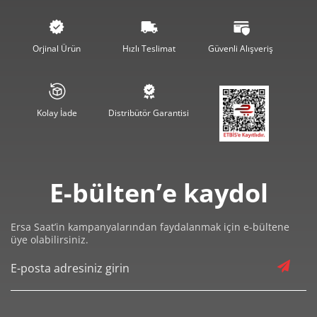
26.758,00 ₺
107.032,00 ₺
4
Orjinal Ürün
Hızlı Teslimat
Güvenli Alışveriş
21.841,21 ₺
109.206,07 ₺
5
18.580,45 ₺
111.482,72 ₺
6
Kolay İade
Distribütör Garantisi
16.265,19 ₺
113.856,31 ₺
7
14.541,65 ₺
116.333,18 ₺
8
E-bülten’e kaydol
13.211,78 ₺
118.906,06 ₺
9
Ersa Saat’in kampanyalarından faydalanmak için e-bültene
üye olabilirsiniz.
Taksit
Taksit Tutarı
Toplam Tutar