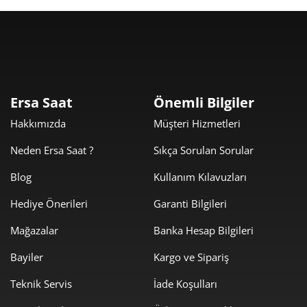
Taksit
Taksit Tutarı
Toplam Tutar
100.000,00 ₺
100.000,00 ₺
Tek Çekim
Ersa Saat
Önemli Bilgiler
Hakkımızda
Müşteri Hizmetleri
50.000,00 ₺
100.000,00 ₺
2
Neden Ersa Saat ?
Sıkça Sorulan Sorular
34.977,26 ₺
104.931,79 ₺
3
Blog
Kullanım Kılavuzları
26.758,00 ₺
107.032,00 ₺
4
Hediye Önerileri
Garanti Bilgileri
21.841,21 ₺
109.206,07 ₺
5
Mağazalar
Banka Hesap Bilgileri
18.580,45 ₺
111.482,72 ₺
6
Bayiler
Kargo ve Sipariş
16.265,19 ₺
113.856,31 ₺
Teknik Servis
İade Koşulları
7