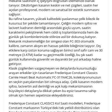
10
/ 10
mekanik saatinizin iç işleyişini doğrudan izlemenize olanak
tanıyor. Dikdörtgen kasanın keskin ve net çizgileri, saatin her
açıdan profesyonel, modern ve sanatsal bir estetik sunmasını
Lütfen font seçiniz
sağlıyor.
Bu rafine tasarım, yüksek kalitedeki paslanmaz çelik bilezik ile
kusursuz bir şekilde tamamlanıyor. Çeliğin modern ışıltısı ve
lacivert kadranın derinliği arasındaki güçlü uyum, saatin
Ön İzleme
Kişiselleştir
Vazgeç
karakterini pekiştirerek hem ciddi iş toplantılarınızda hem de
günlük şık kombinlerinizde stilinize asil bir dokunuş katıyor.
Mekanik mükemmelliğin bir simgesi olan FC-303 otomatik
kalibre, zamanın akışını en hassas şekilde bileğinize taşıyor. Dış
Kişiselleştirilmiş ürünlerin teslim süresi gravür işleme
etkilere karşı üstün koruma sağlayan birinci sınıf safir cam ve 30
sebebi ile 1-2 iş günü uzamaktadır. Gravür İşlemi
metreye (3 ATM) kadar su geçirmezlik özelliği, bu şık saati
tamamlandıktan sonra siparişiniz kargoya verilecektir.
günlük kullanımda güvenilir ve dayanıklı bir yol arkadaşı haline
Kişiselleştirilmiş
iade ve değişim
getiriyor.
ürünlerde
yapılamaz.
Klasik çizgilerden vazgeçmeyen ve detaylarda kusursuzluğu
arayan erkekler için tasarlanan Frederique Constant Classics
Carrée Heart Beat Automatic FC-311N4C26, koleksiyonunuzun
en seçkin parçalarından biri olmaya aday. Çelik kasanın modern
ışıltısı, lacivertin asil derinliği ve açık kalp mekanizmasının
büyüleyici detaylarıyla dikkat çeken bu eşsiz tasarıma sahip
olmak için hemen sepetinize ekleyebilirsiniz.
Frederique Constant CLASSICS Kol Saati modelleri, Frederique
Constant markasının Türkiye'deki tek yetkili distribütörü olan