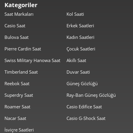
Kategoriler
18.580,45 ₺
111.482,72 ₺
6
Saat Markaları
Kol Saati
16.265,19 ₺
113.856,31 ₺
7
Casio Saat
Erkek Saatleri
14.541,65 ₺
116.333,18 ₺
8
Bulova Saat
Kadın Saatleri
13.211,78 ₺
118.906,06 ₺
Pierre Cardin Saat
Çocuk Saatleri
9
Swiss Military Hanowa Saat
Akıllı Saat
Timberland Saat
Duvar Saati
Reebok Saat
Güneş Gözlüğü
Taksit
Taksit Tutarı
Toplam Tutar
Superdry Saat
Ray-Ban Güneş Gözlüğü
100.000,00 ₺
100.000,00 ₺
Roamer Saat
Casio Edifice Saat
Tek Çekim
Nacar Saat
Casio G-Shock Saat
50.000,00 ₺
100.000,00 ₺
2
İsviçre Saatleri
34.977,26 ₺
104.931,79 ₺
3