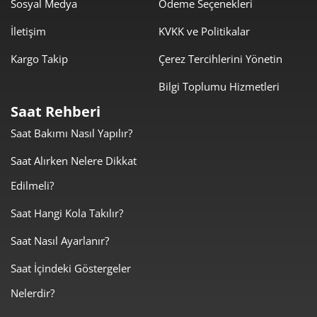
Sosyal Medya
Ödeme Seçenekleri
14.541,65 ₺
116.333,18 ₺
8
İletişim
KVKK ve Politikalar
13.211,78 ₺
118.906,06 ₺
9
Kargo Takip
Çerez Tercihlerini Yönetin
Bilgi Toplumu Hizmetleri
Saat Rehberi
Saat Bakımı Nasıl Yapılır?
Taksit
Taksit Tutarı
Toplam Tutar
Saat Alırken Nelere Dikkat
100.000,00 ₺
100.000,00 ₺
Tek Çekim
Edilmeli?
50.000,00 ₺
100.000,00 ₺
2
Saat Hangi Kola Takılır?
Saat Nasıl Ayarlanır?
34.977,26 ₺
104.931,79 ₺
3
Saat İçindeki Göstergeler
26.758,00 ₺
107.032,00 ₺
4
Nelerdir?
21.841,21 ₺
109.206,07 ₺
5