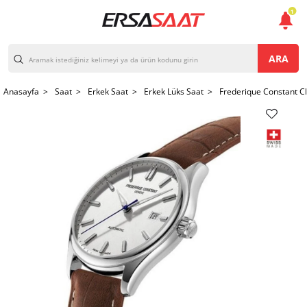
1
ARA
Anasayfa >
Saat >
Erkek Saat >
Erkek Lüks Saat >
Frederique Constant C