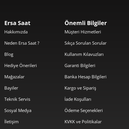
Taksit
Taksit Tutarı
Toplam Tutar
67.800,00 ₺
67.800,00 ₺
Tek Çekim
Ersa Saat
Önemli Bilgiler
Hakkımızda
Müşteri Hizmetleri
33.900,00 ₺
67.800,00 ₺
2
Neden Ersa Saat ?
Sıkça Sorulan Sorular
23.714,59 ₺
71.143,76 ₺
3
Blog
Kullanım Kılavuzları
18.141,92 ₺
72.567,70 ₺
4
Hediye Önerileri
Garanti Bilgileri
14.808,34 ₺
74.041,72 ₺
5
Mağazalar
Banka Hesap Bilgileri
12.597,55 ₺
75.585,28 ₺
6
Bayiler
Kargo ve Sipariş
11.027,80 ₺
77.194,58 ₺
Teknik Servis
İade Koşulları
7
Sosyal Medya
Ödeme Seçenekleri
9.859,24 ₺
78.873,89 ₺
8
İletişim
KVKK ve Politikalar
8.957,59 ₺
80.618,31 ₺
9