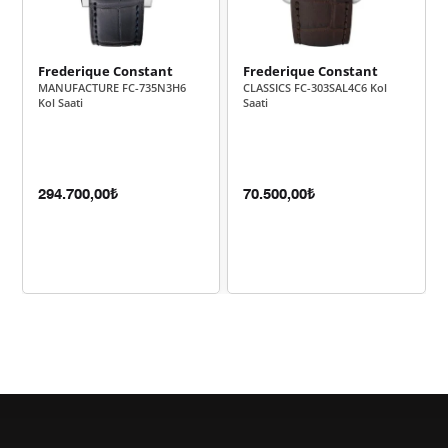
33.900,00 ₺
67.800,00 ₺
2
23.714,59 ₺
71.143,76 ₺
3
Frederique Constant
Frederique Constant
MANUFACTURE FC-735N3H6
CLASSICS FC-303SAL4C6 Kol
18.141,92 ₺
72.567,70 ₺
4
Kol Saati
Saati
14.808,34 ₺
74.041,72 ₺
5
12.597,55 ₺
75.585,28 ₺
6
294.700,00₺
70.500,00₺
11.027,80 ₺
77.194,58 ₺
7
9.859,24 ₺
78.873,89 ₺
8
8.957,59 ₺
80.618,31 ₺
9