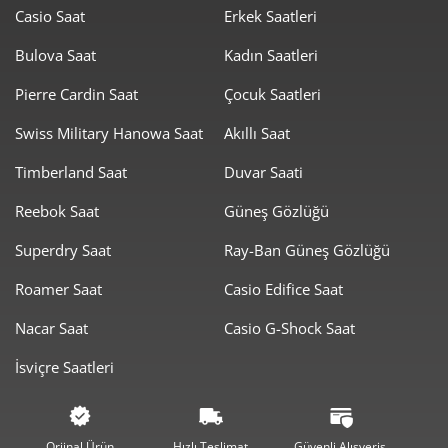
7
Casio Saat
Erkek Saatleri
9.859,24 ₺
78.873,89 ₺
8
Bulova Saat
Kadın Saatleri
8.957,59 ₺
80.618,31 ₺
Pierre Cardin Saat
Çocuk Saatleri
9
Swiss Military Hanowa Saat
Akıllı Saat
Timberland Saat
Duvar Saati
Reebok Saat
Güneş Gözlüğü
Taksit
Taksit Tutarı
Toplam Tutar
Superdry Saat
Ray-Ban Güneş Gözlüğü
67.800,00 ₺
67.800,00 ₺
Roamer Saat
Casio Edifice Saat
Tek Çekim
Nacar Saat
Casio G-Shock Saat
33.900,00 ₺
67.800,00 ₺
2
İsviçre Saatleri
23.714,59 ₺
71.143,76 ₺
3
18.141,92 ₺
72.567,70 ₺
4
Orjinal Ürün
Hızlı Teslimat
Güvenli Alışveriş