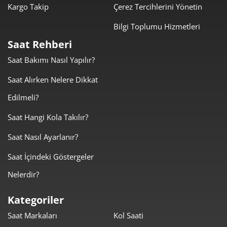
Kargo Takip
Çerez Tercihlerini Yönetin
Bilgi Toplumu Hizmetleri
Saat Rehberi
Saat Bakımı Nasıl Yapılır?
Taksit
Taksit Tutarı
Toplam Tutar
Saat Alırken Nelere Dikkat
67.800,00 ₺
67.800,00 ₺
Tek Çekim
Edilmeli?
33.900,00 ₺
67.800,00 ₺
2
Saat Hangi Kola Takılır?
Saat Nasıl Ayarlanır?
23.714,59 ₺
71.143,76 ₺
3
Saat İçindeki Göstergeler
18.141,92 ₺
72.567,70 ₺
4
Nelerdir?
14.808,34 ₺
74.041,72 ₺
5
Kategoriler
12.597,55 ₺
75.585,28 ₺
6
Saat Markaları
Kol Saati
11.027,80 ₺
77.194,58 ₺