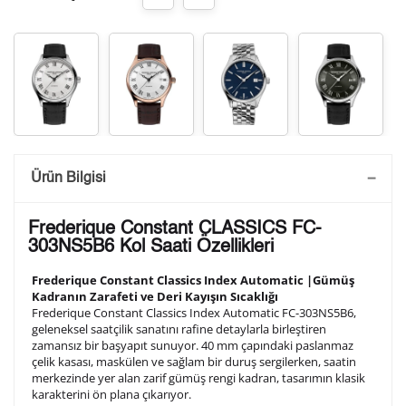
Saatini Kişiselleştir
Ürün Bilgisi
Lütfen aşağıdaki formu doldurunuz. Saatinizin metal
Frederique Constant CLASSICS FC-
arka kapağına gravür tekniği ile formda belirtmiş
303NS5B6 Kol Saati Özellikleri
olduğunuz şekilde işlenecektir.
Frederique Constant Classics Index Automatic |Gümüş
Kadranın Zarafeti ve Deri Kayışın Sıcaklığı
Frederique Constant Classics Index Automatic FC-303NS5B6,
1. Satır
10
/ 10
geleneksel saatçilik sanatını rafine detaylarla birleştiren
zamansız bir başyapıt sunuyor. 40 mm çapındaki paslanmaz
çelik kasası, maskülen ve sağlam bir duruş sergilerken, saatin
2. Satır
merkezinde yer alan zarif gümüş rengi kadran, tasarımın klasik
10
/ 10
karakterini ön plana çıkarıyor.