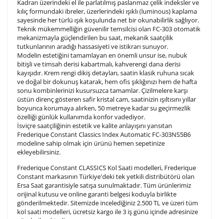
Kadran üzerindeki el ile parlatılmış paslanmaz çelik indeksler ve
kılıç formundaki ibreler, üzerlerindeki ışıklı (luminous) kaplama
3. Satır
10
/ 10
sayesinde her türlü ışık koşulunda net bir okunabilirlik sağlıyor.
Teknik mükemmelliğin güvenilir temsilcisi olan FC-303 otomatik
mekanizmayla güçlendirilen bu saat, mekanik saatçilik
Lütfen font seçiniz
tutkunlarının aradığı hassasiyeti ve istikrarı sunuyor.
Modelin estetiğini tamamlayan en önemli unsur ise, nubuk
bitişli ve timsah derisi kabartmalı, kahverengi dana derisi
kayışıdır. Krem rengi dikiş detayları, saatin klasik ruhuna sıcak
Ön İzleme
Kişiselleştir
Vazgeç
ve doğal bir dokunuş katarak, hem ofis şıklığınızı hem de hafta
sonu kombinlerinizi kusursuzca tamamlar. Çizilmelere karşı
üstün direnç gösteren safir kristal cam, saatinizin ışıltısını yıllar
boyunca korumaya alırken, 50 metreye kadar su geçirmezlik
Kişiselleştirilmiş ürünlerin teslim süresi gravür işleme
özelliği günlük kullanımda konfor vadediyor.
sebebi ile 1-2 iş günü uzamaktadır. Gravür İşlemi
İsviçre saatçiliğinin estetik ve kalite anlayışını yansıtan
tamamlandıktan sonra siparişiniz kargoya verilecektir.
Frederique Constant Classics Index Automatic FC-303NS5B6
Kişiselleştirilmiş
iade ve değişim
modeline sahip olmak için ürünü hemen sepetinize
ürünlerde
yapılamaz.
ekleyebilirsiniz.
Frederique Constant CLASSICS Kol Saati modelleri, Frederique
Constant markasının Türkiye'deki tek yetkili distribütörü olan
Ersa Saat garantisiyle satışa sunulmaktadır. Tüm ürünlerimiz
orijinal kutusu ve online garanti belgesi koduyla birlikte
gönderilmektedir. Sitemizde incelediğiniz 2.500 TL ve üzeri tüm
kol saati modelleri, ücretsiz kargo ile 3 iş günü içinde adresinize