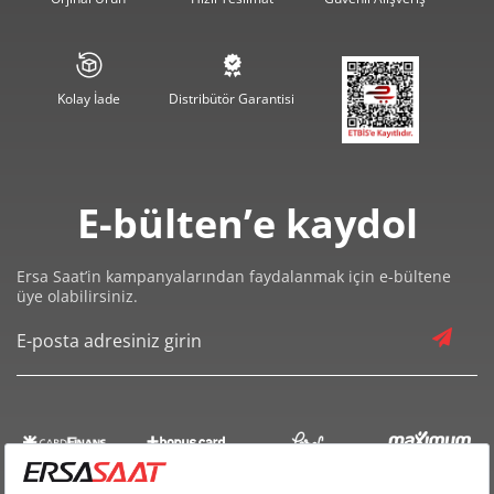
14.808,34 ₺
74.041,72 ₺
5
12.597,55 ₺
75.585,28 ₺
6
Kolay İade
Distribütör Garantisi
11.027,80 ₺
77.194,58 ₺
7
9.859,24 ₺
78.873,89 ₺
8
E-bülten’e kaydol
8.957,59 ₺
80.618,31 ₺
9
Ersa Saat’in kampanyalarından faydalanmak için e-bültene
üye olabilirsiniz.
Taksit
Taksit Tutarı
Toplam Tutar
67.800,00 ₺
67.800,00 ₺
Tek Çekim
33.900,00 ₺
67.800,00 ₺
2