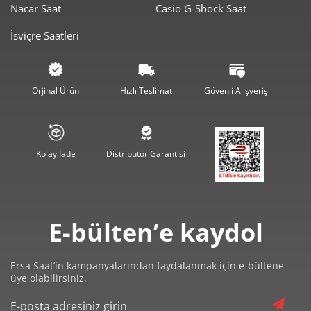
Nacar Saat
Casio G-Shock Saat
3.009,50 ₺
6.019,00 ₺
2
İsviçre Saatleri
2.105,28 ₺
6.315,84 ₺
3
1.610,56 ₺
6.442,26 ₺
4
Orjinal Ürün
Hızlı Teslimat
Güvenli Alışveriş
1.314,62 ₺
6.573,11 ₺
5
1.118,36 ₺
6.710,14 ₺
6
Kolay İade
Distribütör Garantisi
979,00 ₺
6.853,01 ₺
7
875,26 ₺
7.002,09 ₺
8
E-bülten’e kaydol
795,22 ₺
7.156,96 ₺
9
Ersa Saat’in kampanyalarından faydalanmak için e-bültene
üye olabilirsiniz.