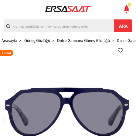
1
ARA
Anasayfa >
Güneş Gözlüğü >
Dolce Gabbana Güneş Gözlüğü >
Dolce Gab
Fırsat