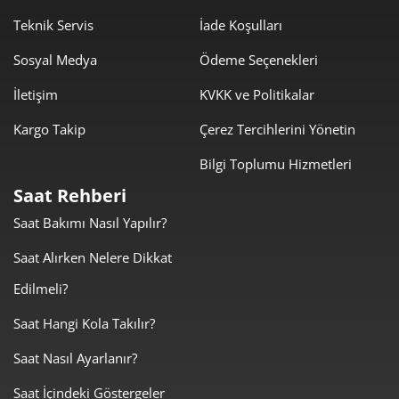
979,00 ₺
6.853,01 ₺
Teknik Servis
İade Koşulları
7
Sosyal Medya
Ödeme Seçenekleri
875,26 ₺
7.002,09 ₺
8
İletişim
KVKK ve Politikalar
795,22 ₺
7.156,96 ₺
9
Kargo Takip
Çerez Tercihlerini Yönetin
Bilgi Toplumu Hizmetleri
Saat Rehberi
Saat Bakımı Nasıl Yapılır?
Taksit
Taksit Tutarı
Toplam Tutar
Saat Alırken Nelere Dikkat
6.019,00 ₺
6.019,00 ₺
Tek Çekim
Edilmeli?
3.009,50 ₺
6.019,00 ₺
2
Saat Hangi Kola Takılır?
Saat Nasıl Ayarlanır?
2.105,28 ₺
6.315,84 ₺
3
Saat İçindeki Göstergeler
1.610,56 ₺
6.442,26 ₺
4