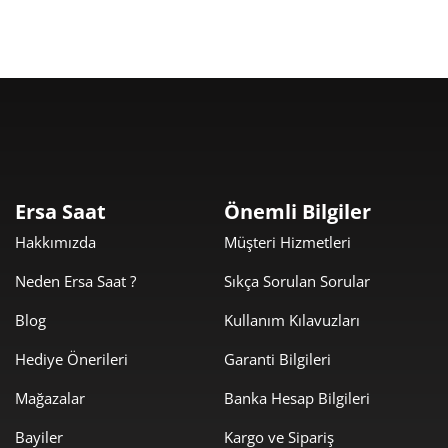
795,22 ₺
7.156,96 ₺
9
Taksit
Taksit Tutarı
Toplam Tutar
6.019,00 ₺
6.019,00 ₺
Tek Çekim
Ersa Saat
Önemli Bilgiler
Hakkımızda
Müşteri Hizmetleri
3.009,50 ₺
6.019,00 ₺
2
Neden Ersa Saat ?
Sıkça Sorulan Sorular
2.105,28 ₺
6.315,84 ₺
3
Blog
Kullanım Kılavuzları
1.610,56 ₺
6.442,26 ₺
4
Hediye Önerileri
Garanti Bilgileri
1.314,62 ₺
6.573,11 ₺
5
Mağazalar
Banka Hesap Bilgileri
1.118,36 ₺
6.710,14 ₺
6
Bayiler
Kargo ve Sipariş