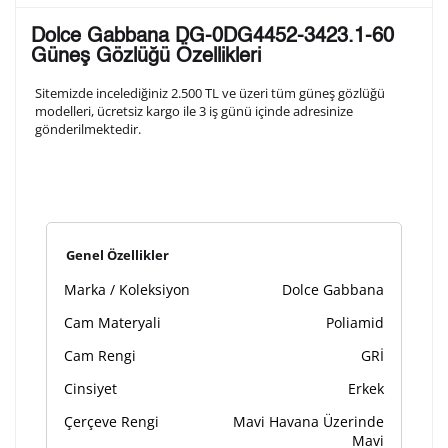
Lütfen aşağıdaki formu doldurunuz. Saatinizin metal
Dolce Gabbana DG-0DG4452-3423.1-60
arka kapağına gravür tekniği ile formda belirtmiş
Güneş Gözlüğü Özellikleri
olduğunuz şekilde işlenecektir.
Sitemizde incelediğiniz 2.500 TL ve üzeri tüm güneş gözlüğü
modelleri, ücretsiz kargo ile 3 iş günü içinde adresinize
gönderilmektedir.
1. Satır
10
/ 10
2. Satır
10
/ 10
Genel Özellikler
3. Satır
10
/ 10
Marka / Koleksiyon
Dolce Gabbana
Lütfen font seçiniz
Cam Materyali
Poliamid
Cam Rengi
GRİ
Cinsiyet
Erkek
Ön İzleme
Kişiselleştir
Vazgeç
Çerçeve Rengi
Mavi Havana Üzerinde
Mavi