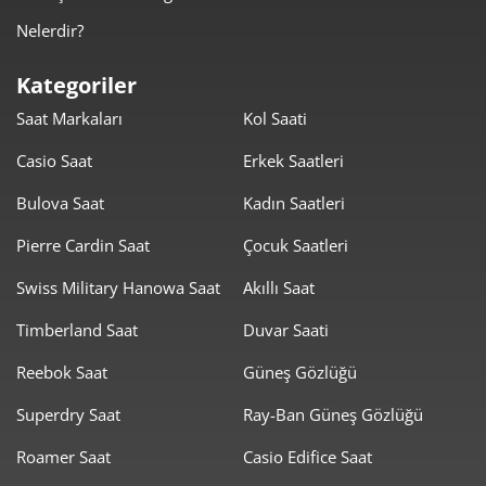
Nelerdir?
1.314,62 ₺
6.573,11 ₺
5
Kategoriler
1.118,36 ₺
6.710,14 ₺
6
Saat Markaları
Kol Saati
979,00 ₺
6.853,01 ₺
7
Casio Saat
Erkek Saatleri
875,26 ₺
7.002,09 ₺
8
Bulova Saat
Kadın Saatleri
795,22 ₺
7.156,96 ₺
Pierre Cardin Saat
Çocuk Saatleri
9
Swiss Military Hanowa Saat
Akıllı Saat
Timberland Saat
Duvar Saati
Reebok Saat
Güneş Gözlüğü
Taksit
Taksit Tutarı
Toplam Tutar
Superdry Saat
Ray-Ban Güneş Gözlüğü
6.019,00 ₺
6.019,00 ₺
Roamer Saat
Casio Edifice Saat
Tek Çekim