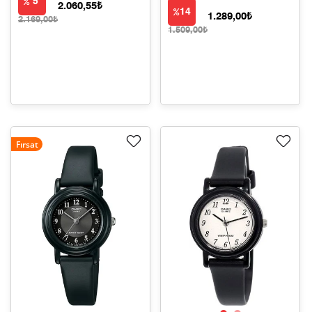
5
2.060,55₺
14
1.289,00₺
2.169,00₺
1.509,00₺
Fırsat