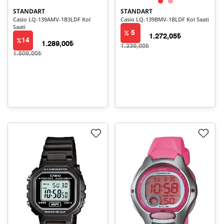
STANDART
STANDART
Casio LQ-139AMV-1B3LDF Kol
Casio LQ-139BMV-1BLDF Kol Saati
Saati
5
1.272,05₺
14
1.289,00₺
1.339,00₺
1.509,00₺