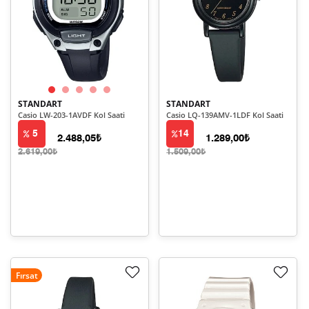
STANDART
STANDART
Casio LW-203-1AVDF Kol Saati
Casio LQ-139AMV-1LDF Kol Saati
5
14
2.488,05₺
1.289,00₺
2.619,00₺
1.509,00₺
Fırsat