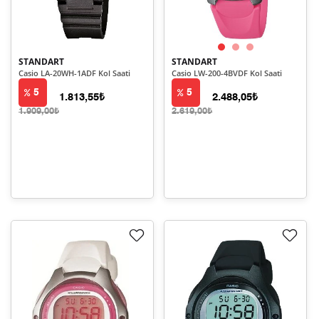
STANDART
STANDART
Casio LA-20WH-1ADF Kol Saati
Casio LW-200-4BVDF Kol Saati
5
5
1.813,55₺
2.488,05₺
1.909,00₺
2.619,00₺