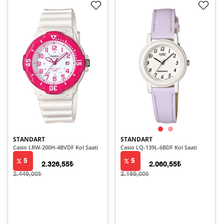
STANDART
STANDART
Casio LRW-200H-4BVDF Kol Saati
Casio LQ-139L-6BDF Kol Saati
5
5
2.326,55₺
2.060,55₺
2.449,00₺
2.169,00₺