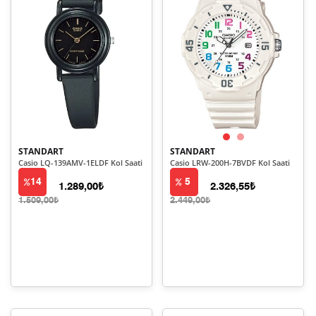
STANDART
STANDART
Casio LQ-139AMV-1ELDF Kol Saati
Casio LRW-200H-7BVDF Kol Saati
14
5
1.289,00₺
2.326,55₺
1.509,00₺
2.449,00₺