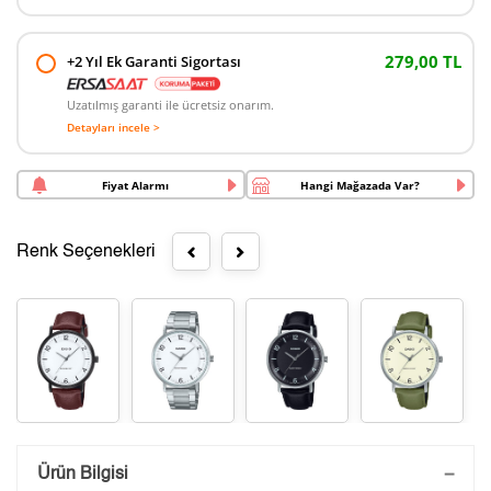
279,00 TL
+2 Yıl Ek Garanti Sigortası
Uzatılmış garanti ile ücretsiz onarım.
Detayları incele >
Fiyat Alarmı
Hangi Mağazada Var?
Renk Seçenekleri
Saatini Kişiselleştir
Ürün Bilgisi