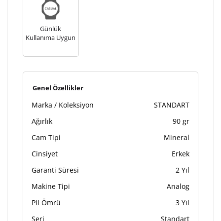
Kişiselleştirilmiş ürünlerin teslim süresi gravür işleme
sebebi ile 1-2 iş günü uzamaktadır. Gravür İşlemi
tamamlandıktan sonra siparişiniz kargoya verilecektir.
Günlük
Kullanıma Uygun
Kişiselleştirilmiş
iade ve değişim
ürünlerde
yapılamaz.
Genel Özellikler
Marka / Koleksiyon
STANDART
Ağırlık
90 gr
Cam Tipi
Mineral
Cinsiyet
Erkek
Garanti Süresi
2 Yıl
Makine Tipi
Analog
Pil Ömrü
3 Yıl
Seri
Standart