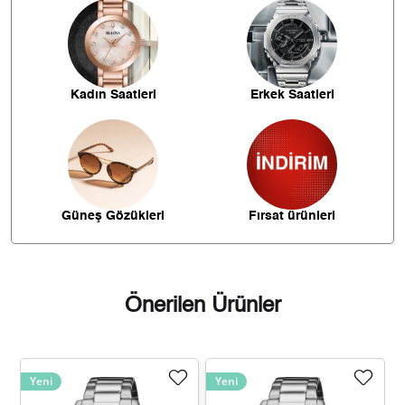
- Kargonuz elinize ulaştığı tarihten itibaren 14 gün içerisinde
iade edebilirsiniz.
932,66 ₺
3.730,65 ₺
4
761,29 ₺
3.806,43 ₺
5
Kadın Saatleri
Erkek Saatleri
647,63 ₺
3.885,79 ₺
6
566,93 ₺
3.968,52 ₺
7
506,86 ₺
4.054,85 ₺
8
Güneş Gözükleri
Fırsat ürünleri
460,50 ₺
4.144,53 ₺
9
Önerilen Ürünler
Taksit
Taksit Tutarı
Toplam Tutar
Yeni
Yeni