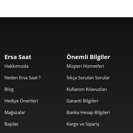
Taksit
Taksit Tutarı
Toplam Tutar
3.485,55 ₺
3.485,55 ₺
Tek Çekim
1.742,78 ₺
3.485,55 ₺
2
Ersa Saat
Önemli Bilgiler
1.219,15 ₺
3.657,45 ₺
3
Hakkımızda
Müşteri Hizmetleri
932,66 ₺
3.730,65 ₺
4
Neden Ersa Saat ?
Sıkça Sorulan Sorular
761,29 ₺
3.806,43 ₺
5
Blog
Kullanım Kılavuzları
Hediye Önerileri
Garanti Bilgileri
647,63 ₺
3.885,79 ₺
6
Mağazalar
Banka Hesap Bilgileri
566,93 ₺
3.968,52 ₺
7
Bayiler
Kargo ve Sipariş
506,86 ₺
4.054,85 ₺
8