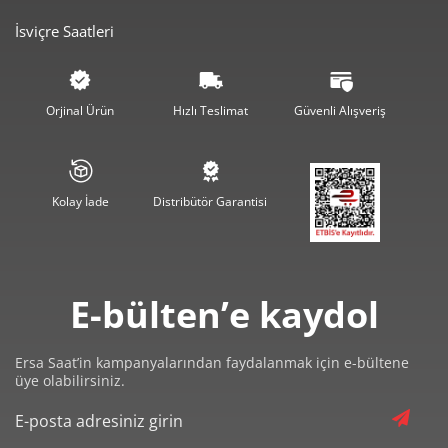
932,66 ₺
3.730,65 ₺
4
İsviçre Saatleri
761,29 ₺
3.806,43 ₺
5
647,63 ₺
3.885,79 ₺
6
Orjinal Ürün
Hızlı Teslimat
Güvenli Alışveriş
566,93 ₺
3.968,52 ₺
7
506,86 ₺
4.054,85 ₺
8
Kolay İade
Distribütör Garantisi
460,50 ₺
4.144,53 ₺
9
E-bülten’e kaydol
Ersa Saat’in kampanyalarından faydalanmak için e-bültene
üye olabilirsiniz.
Taksit
Taksit Tutarı
Toplam Tutar
3.485,55 ₺
3.485,55 ₺
Tek Çekim