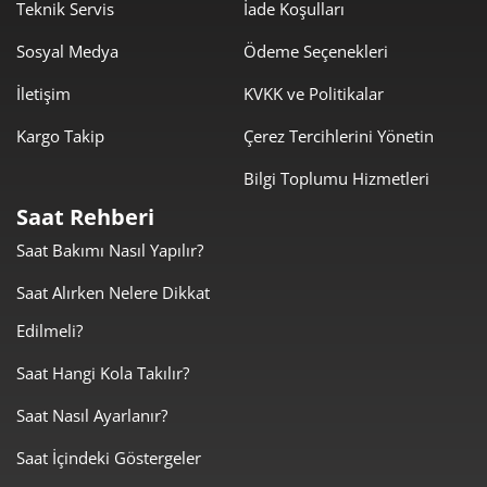
Teknik Servis
İade Koşulları
460,50 ₺
4.144,53 ₺
9
Sosyal Medya
Ödeme Seçenekleri
İletişim
KVKK ve Politikalar
Kargo Takip
Çerez Tercihlerini Yönetin
Bilgi Toplumu Hizmetleri
Taksit
Taksit Tutarı
Toplam Tutar
Saat Rehberi
3.485,55 ₺
3.485,55 ₺
Tek Çekim
Saat Bakımı Nasıl Yapılır?
1.742,78 ₺
3.485,55 ₺
Saat Alırken Nelere Dikkat
2
Edilmeli?
1.219,15 ₺
3.657,45 ₺
3
Saat Hangi Kola Takılır?
932,66 ₺
3.730,65 ₺
4
Saat Nasıl Ayarlanır?
761,29 ₺
3.806,43 ₺
5
Saat İçindeki Göstergeler
647,63 ₺
3.885,79 ₺
6