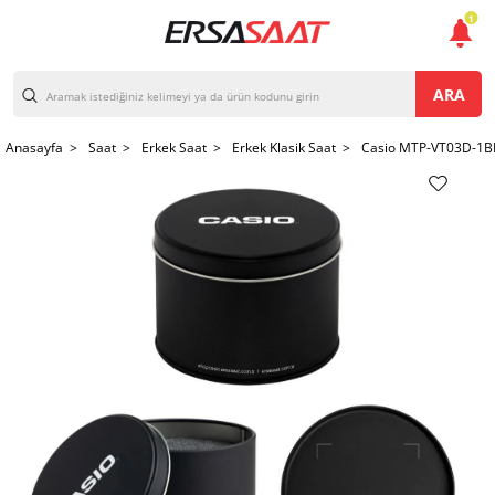
1
ARA
Anasayfa >
Saat >
Erkek Saat >
Erkek Klasik Saat >
Casio MTP-VT03D-1BD