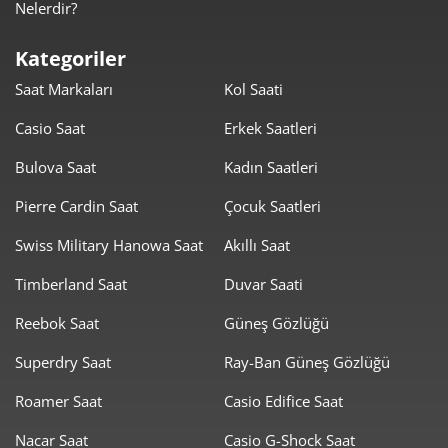
Nelerdir?
566,93 ₺
3.968,52 ₺
7
Kategoriler
Saat Markaları
Kol Saati
506,86 ₺
4.054,85 ₺
8
Casio Saat
Erkek Saatleri
460,50 ₺
4.144,53 ₺
9
Bulova Saat
Kadın Saatleri
Pierre Cardin Saat
Çocuk Saatleri
Swiss Military Hanowa Saat
Akıllı Saat
Timberland Saat
Duvar Saati
Taksit
Taksit Tutarı
Toplam Tutar
Reebok Saat
Güneş Gözlüğü
3.485,55 ₺
3.485,55 ₺
Tek Çekim
Superdry Saat
Ray-Ban Güneş Gözlüğü
1.742,78 ₺
3.485,55 ₺
2
Roamer Saat
Casio Edifice Saat
1.219,15 ₺
3.657,45 ₺
3
Nacar Saat
Casio G-Shock Saat