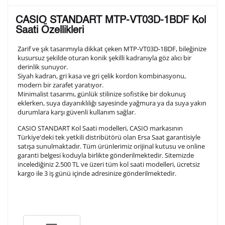
Lütfen aşağıdaki formu doldurunuz. Saatinizin metal
CASIO STANDART MTP-VT03D-1BDF Kol
arka kapağına gravür tekniği ile formda belirtmiş
Saati Özellikleri
olduğunuz şekilde işlenecektir.
Zarif ve şık tasarımıyla dikkat çeken MTP-VT03D-1BDF, bileğinize
kusursuz şekilde oturan konik şekilli kadranıyla göz alıcı bir
derinlik sunuyor.
1. Satır
10
/ 10
Siyah kadran, gri kasa ve gri çelik kordon kombinasyonu,
modern bir zarafet yaratıyor.
Minimalist tasarımı, günlük stilinize sofistike bir dokunuş
2. Satır
eklerken, suya dayanıklılığı sayesinde yağmura ya da suya yakın
10
/ 10
durumlara karşı güvenli kullanım sağlar.
CASIO STANDART Kol Saati modelleri, CASIO markasının
3. Satır
Türkiye'deki tek yetkili distribütörü olan Ersa Saat garantisiyle
10
/ 10
satışa sunulmaktadır. Tüm ürünlerimiz orijinal kutusu ve online
garanti belgesi koduyla birlikte gönderilmektedir. Sitemizde
Lütfen font seçiniz
incelediğiniz 2.500 TL ve üzeri tüm kol saati modelleri, ücretsiz
kargo ile 3 iş günü içinde adresinize gönderilmektedir.
Ön İzleme
Kişiselleştir
Vazgeç