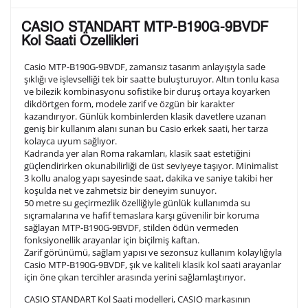
Lütfen aşağıdaki formu doldurunuz. Saatinizin metal
CASIO STANDART MTP-B190G-9BVDF
arka kapağına gravür tekniği ile formda belirtmiş
Kol Saati Özellikleri
olduğunuz şekilde işlenecektir.
Casio MTP-B190G-9BVDF, zamansız tasarım anlayışıyla sade
şıklığı ve işlevselliği tek bir saatte buluşturuyor. Altın tonlu kasa
ve bilezik kombinasyonu sofistike bir duruş ortaya koyarken
1. Satır
10
/ 10
dikdörtgen form, modele zarif ve özgün bir karakter
kazandırıyor. Günlük kombinlerden klasik davetlere uzanan
geniş bir kullanım alanı sunan bu Casio erkek saati, her tarza
2. Satır
kolayca uyum sağlıyor.
10
/ 10
Kadranda yer alan Roma rakamları, klasik saat estetiğini
güçlendirirken okunabilirliği de üst seviyeye taşıyor. Minimalist
3 kollu analog yapı sayesinde saat, dakika ve saniye takibi her
3. Satır
10
/ 10
koşulda net ve zahmetsiz bir deneyim sunuyor.
50 metre su geçirmezlik özelliğiyle günlük kullanımda su
sıçramalarına ve hafif temaslara karşı güvenilir bir koruma
Lütfen font seçiniz
sağlayan MTP-B190G-9BVDF, stilden ödün vermeden
fonksiyonellik arayanlar için biçilmiş kaftan.
Zarif görünümü, sağlam yapısı ve sezonsuz kullanım kolaylığıyla
Casio MTP-B190G-9BVDF, şık ve kaliteli klasik kol saati arayanlar
Ön İzleme
Kişiselleştir
Vazgeç
için öne çıkan tercihler arasında yerini sağlamlaştırıyor.
CASIO STANDART Kol Saati modelleri, CASIO markasının