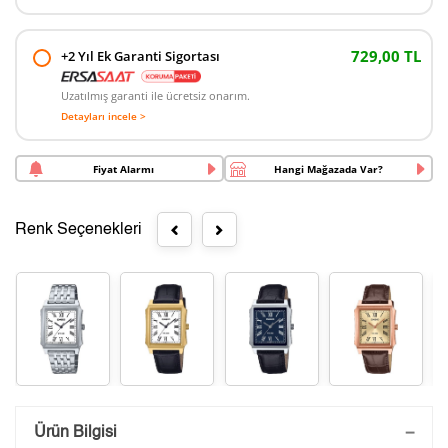
729,00 TL
+2 Yıl Ek Garanti Sigortası
Uzatılmış garanti ile ücretsiz onarım.
Detayları incele >
Fiyat Alarmı
Hangi Mağazada Var?
Renk Seçenekleri
Saatini Kişiselleştir
Ürün Bilgisi