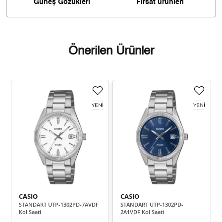
Güneş Gözükleri
Fırsat ürünleri
1.148,31 ₺
10.334,78 ₺
9
Önerilen Ürünler
Taksit
Taksit Tutarı
Toplam Tutar
8.691,55 ₺
8.691,55 ₺
Tek Çekim
4.345,78 ₺
8.691,55 ₺
2
3.040,07 ₺
9.120,20 ₺
3
2.325,69 ₺
9.302,74 ₺
4
CASIO
CASIO
1.898,34 ₺
9.491,70 ₺
5
STANDART UTP-1302PD-7AVDF
STANDART UTP-1302PD-
Kol Saati
2A1VDF Kol Saati
1.614,93 ₺
9.689,58 ₺
6