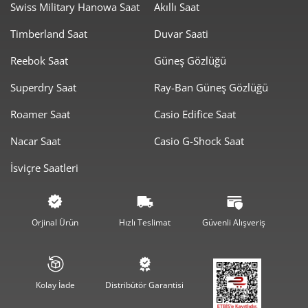
Swiss Military Hanowa Saat
Akıllı Saat
Timberland Saat
Duvar Saati
Taksit
Taksit Tutarı
Toplam Tutar
Reebok Saat
Güneş Gözlüğü
8.691,55 ₺
8.691,55 ₺
Tek Çekim
Superdry Saat
Ray-Ban Güneş Gözlüğü
4.345,78 ₺
8.691,55 ₺
2
Roamer Saat
Casio Edifice Saat
3.040,07 ₺
9.120,20 ₺
3
Nacar Saat
Casio G-Shock Saat
2.325,69 ₺
9.302,74 ₺
4
İsviçre Saatleri
1.898,34 ₺
9.491,70 ₺
5
1.614,93 ₺
9.689,58 ₺
6
Orjinal Ürün
Hızlı Teslimat
Güvenli Alışveriş
1.413,70 ₺
9.895,88 ₺
7
1.263,89 ₺
10.111,16 ₺
8
Kolay İade
Distribütör Garantisi