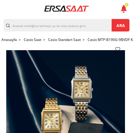
1
ARA
Anasayfa >
Casio Saat >
Casio Standart Saat >
Casio MTP-B190G-9BVDF Ko