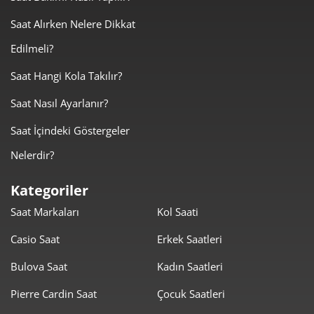
4.345,78 ₺
8.691,55 ₺
Saat Alırken Nelere Dikkat
2
Edilmeli?
3.040,07 ₺
9.120,20 ₺
3
Saat Hangi Kola Takılır?
2.325,69 ₺
9.302,74 ₺
4
Saat Nasıl Ayarlanır?
1.898,34 ₺
9.491,70 ₺
5
Saat İçindeki Göstergeler
1.614,93 ₺
9.689,58 ₺
6
Nelerdir?
1.413,70 ₺
9.895,88 ₺
7
Kategoriler
Saat Markaları
Kol Saati
1.263,89 ₺
10.111,16 ₺
8
Casio Saat
Erkek Saatleri
1.148,31 ₺
10.334,78 ₺
9
Bulova Saat
Kadın Saatleri
Pierre Cardin Saat
Çocuk Saatleri