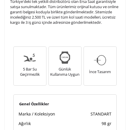
Türkiye'deki tek yetkili distribütörü olan Ersa Saat garantisiyle
Kişiselleştirilmiş ürünlerin teslim süresi gravür işleme
satışa sunulmaktadır. Tüm ürünlerimiz orijinal kutusu ve online
sebebi ile 1-2 iş günü uzamaktadır. Gravür İşlemi
garanti belgesi koduyla birlikte gönderilmektedir. Sitemizde
tamamlandıktan sonra siparişiniz kargoya verilecektir.
incelediğiniz 2.500 TL ve üzeri tüm kol saati modelleri, ücretsiz
Kişiselleştirilmiş
iade ve değişim
kargo ile 3 iş günü içinde adresinize gönderilmektedir.
ürünlerde
yapılamaz.
5 Bar Su
Günlük
İnce Tasarım
Geçirmezlik
Kullanıma Uygun
Genel Özellikler
Marka / Koleksiyon
STANDART
Ağırlık
98 gr