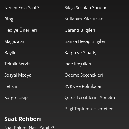
2.325,69 ₺
9.302,74 ₺
4
Neden Ersa Saat ?
Sıkça Sorulan Sorular
1.898,34 ₺
9.491,70 ₺
5
Blog
Kullanım Kılavuzları
Hediye Önerileri
Garanti Bilgileri
1.614,93 ₺
9.689,58 ₺
6
Mağazalar
Banka Hesap Bilgileri
1.413,70 ₺
9.895,88 ₺
7
Bayiler
Kargo ve Sipariş
1.263,89 ₺
10.111,16 ₺
8
Teknik Servis
İade Koşulları
1.148,31 ₺
10.334,78 ₺
9
Sosyal Medya
Ödeme Seçenekleri
İletişim
KVKK ve Politikalar
Kargo Takip
Çerez Tercihlerini Yönetin
Bilgi Toplumu Hizmetleri
Taksit
Taksit Tutarı
Toplam Tutar
Saat Rehberi
8.691,55 ₺
8.691,55 ₺
Tek Çekim
Saat Bakımı Nasıl Yapılır?