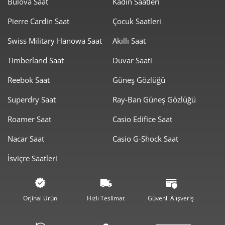
Bulova Saat
Kadın Saatleri
840,80 ₺
7.567,24 ₺
9
Pierre Cardin Saat
Çocuk Saatleri
Swiss Military Hanowa Saat
Akıllı Saat
Timberland Saat
Duvar Saati
Reebok Saat
Güneş Gözlüğü
Taksit
Taksit Tutarı
Toplam Tutar
Superdry Saat
Ray-Ban Güneş Gözlüğü
6.364,05 ₺
6.364,05 ₺
Tek Çekim
Roamer Saat
Casio Edifice Saat
3.182,03 ₺
6.364,05 ₺
2
Nacar Saat
Casio G-Shock Saat
2.225,97 ₺
6.677,91 ₺
3
İsviçre Saatleri
1.702,89 ₺
6.811,57 ₺
4
1.389,99 ₺
6.949,93 ₺
5
Orjinal Ürün
Hızlı Teslimat
Güvenli Alışveriş
1.182,47 ₺
7.094,82 ₺
6