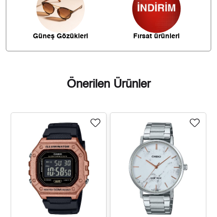
1.035,12 ₺
7.245,87 ₺
7
Güneş Gözükleri
Fırsat ürünleri
925,44 ₺
7.403,50 ₺
8
840,80 ₺
7.567,24 ₺
9
Önerilen Ürünler
Taksit
Taksit Tutarı
Toplam Tutar
6.364,05 ₺
6.364,05 ₺
Tek Çekim
3.182,03 ₺
6.364,05 ₺
2
2.225,97 ₺
6.677,91 ₺
3