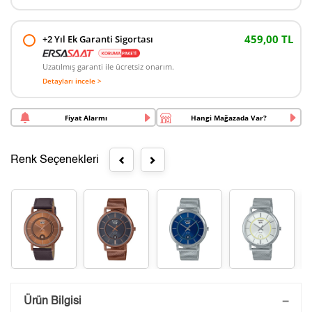
459,00 TL
+2 Yıl Ek Garanti Sigortası
Uzatılmış garanti ile ücretsiz onarım.
Detayları incele >
Fiyat Alarmı
Hangi Mağazada Var?
Renk Seçenekleri
Saatini Kişiselleştir
Ürün Bilgisi