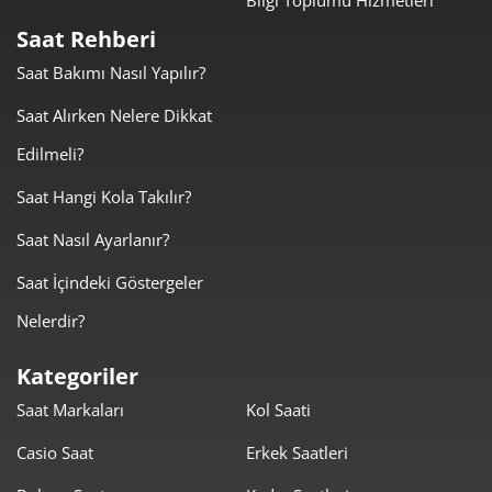
Saat Rehberi
Taksit
Taksit Tutarı
Toplam Tutar
Saat Bakımı Nasıl Yapılır?
6.364,05 ₺
6.364,05 ₺
Tek Çekim
Saat Alırken Nelere Dikkat
Edilmeli?
3.182,03 ₺
6.364,05 ₺
2
Saat Hangi Kola Takılır?
2.225,97 ₺
6.677,91 ₺
3
Saat Nasıl Ayarlanır?
1.702,89 ₺
6.811,57 ₺
4
Saat İçindeki Göstergeler
1.389,99 ₺
6.949,93 ₺
5
Nelerdir?
1.182,47 ₺
7.094,82 ₺
6
Kategoriler
1.035,12 ₺
7.245,87 ₺
7
Saat Markaları
Kol Saati
Casio Saat
Erkek Saatleri
925,44 ₺
7.403,50 ₺
8