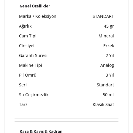
Kişiselleştirilmiş ürünlerin teslim süresi gravür işleme
Genel Özellikler
sebebi ile 1-2 iş günü uzamaktadır. Gravür İşlemi
Marka / Koleksiyon
STANDART
tamamlandıktan sonra siparişiniz kargoya verilecektir.
Kişiselleştirilmiş
iade ve değişim
Ağırlık
45 gr
ürünlerde
yapılamaz.
Cam Tipi
Mineral
Cinsiyet
Erkek
Garanti Süresi
2 Yıl
Makine Tipi
Analog
Pil Ömrü
3 Yıl
Seri
Standart
Su Geçirmezlik
50 mt
Tarz
Klasik Saat
Kasa & Kayış & Kadran