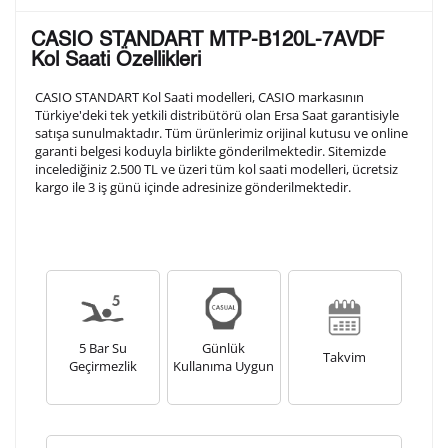
Lütfen aşağıdaki formu doldurunuz. Saatinizin metal
CASIO STANDART MTP-B120L-7AVDF
arka kapağına gravür tekniği ile formda belirtmiş
Kol Saati Özellikleri
olduğunuz şekilde işlenecektir.
CASIO STANDART Kol Saati modelleri, CASIO markasının
Türkiye'deki tek yetkili distribütörü olan Ersa Saat garantisiyle
satışa sunulmaktadır. Tüm ürünlerimiz orijinal kutusu ve online
1. Satır
10
/ 10
garanti belgesi koduyla birlikte gönderilmektedir. Sitemizde
incelediğiniz 2.500 TL ve üzeri tüm kol saati modelleri, ücretsiz
kargo ile 3 iş günü içinde adresinize gönderilmektedir.
2. Satır
10
/ 10
3. Satır
10
/ 10
Lütfen font seçiniz
5 Bar Su
Günlük
Takvim
Geçirmezlik
Kullanıma Uygun
Ön İzleme
Kişiselleştir
Vazgeç