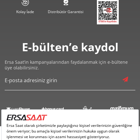
1.035,12 ₺
7.245,87 ₺
7
Kolay İade
Distribütör Garantisi
925,44 ₺
7.403,50 ₺
8
840,80 ₺
7.567,24 ₺
9
E-bülten’e kaydol
Ersa Saat’in kampanyalarından faydalanmak için e-bültene
üye olabilirsiniz.
Taksit
Taksit Tutarı
Toplam Tutar
6.364,05 ₺
6.364,05 ₺
Tek Çekim
3.182,03 ₺
6.364,05 ₺
2
2.225,97 ₺
6.677,91 ₺
3
1.702,89 ₺
6.811,57 ₺
4