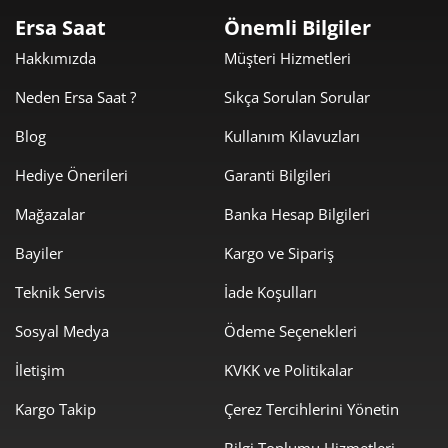
Ersa Saat
Önemli Bilgiler
3.182,03 ₺
6.364,05 ₺
2
Hakkımızda
Müşteri Hizmetleri
2.225,97 ₺
6.677,91 ₺
3
Neden Ersa Saat ?
Sıkça Sorulan Sorular
1.702,89 ₺
6.811,57 ₺
4
Blog
Kullanım Kılavuzları
1.389,99 ₺
6.949,93 ₺
5
Hediye Önerileri
Garanti Bilgileri
Mağazalar
Banka Hesap Bilgileri
1.182,47 ₺
7.094,82 ₺
6
Bayiler
Kargo ve Sipariş
1.035,12 ₺
7.245,87 ₺
7
Teknik Servis
İade Koşulları
925,44 ₺
7.403,50 ₺
8
Sosyal Medya
Ödeme Seçenekleri
840,80 ₺
7.567,24 ₺
9
İletişim
KVKK ve Politikalar
Kargo Takip
Çerez Tercihlerini Yönetin
Bilgi Toplumu Hizmetleri