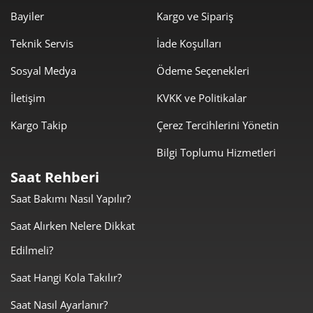
Bayiler
Kargo ve Sipariş
473,70 ₺
3.789,61 ₺
8
Teknik Servis
İade Koşulları
430,38 ₺
3.873,42 ₺
9
Sosyal Medya
Ödeme Seçenekleri
İletişim
KVKK ve Politikalar
Kargo Takip
Çerez Tercihlerini Yönetin
Bilgi Toplumu Hizmetleri
Taksit
Taksit Tutarı
Toplam Tutar
Saat Rehberi
3.257,55 ₺
3.257,55 ₺
Tek Çekim
Saat Bakımı Nasıl Yapılır?
1.628,78 ₺
3.257,55 ₺
Saat Alırken Nelere Dikkat
2
Edilmeli?
1.139,40 ₺
3.418,21 ₺
3
Saat Hangi Kola Takılır?
871,66 ₺
3.486,62 ₺
4
Saat Nasıl Ayarlanır?