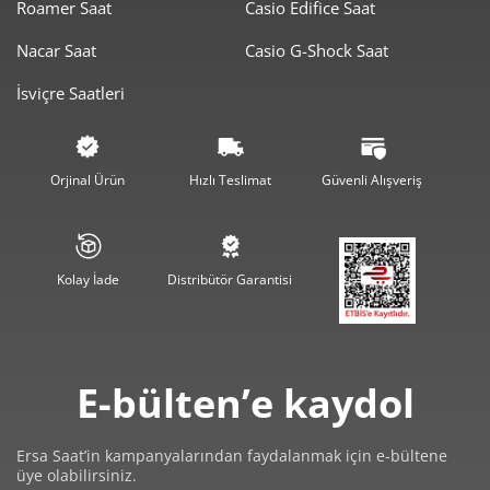
Roamer Saat
Casio Edifice Saat
1.139,40 ₺
3.418,21 ₺
3
Nacar Saat
Casio G-Shock Saat
871,66 ₺
3.486,62 ₺
4
İsviçre Saatleri
711,49 ₺
3.557,44 ₺
5
605,27 ₺
3.631,61 ₺
6
Orjinal Ürün
Hızlı Teslimat
Güvenli Alışveriş
529,85 ₺
3.708,93 ₺
7
473,70 ₺
3.789,61 ₺
8
Kolay İade
Distribütör Garantisi
430,38 ₺
3.873,42 ₺
9
E-bülten’e kaydol
Ersa Saat’in kampanyalarından faydalanmak için e-bültene
üye olabilirsiniz.
Taksit
Taksit Tutarı
Toplam Tutar