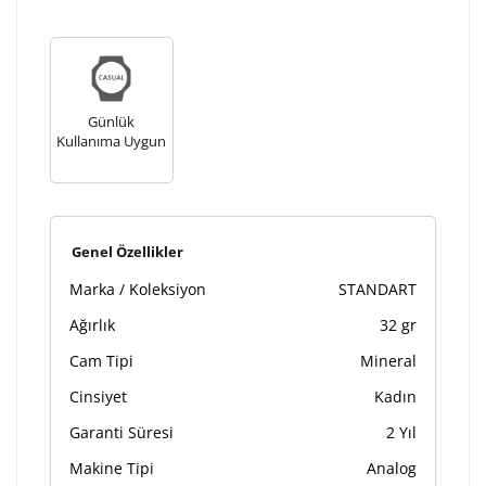
Kişiselleştirilmiş ürünlerin teslim süresi gravür işleme
sebebi ile 1-2 iş günü uzamaktadır. Gravür İşlemi
tamamlandıktan sonra siparişiniz kargoya verilecektir.
Kişiselleştirilmiş
iade ve değişim
ürünlerde
yapılamaz.
Günlük
Kullanıma Uygun
Genel Özellikler
Marka / Koleksiyon
STANDART
Ağırlık
32 gr
Cam Tipi
Mineral
Cinsiyet
Kadın
Garanti Süresi
2 Yıl
Makine Tipi
Analog