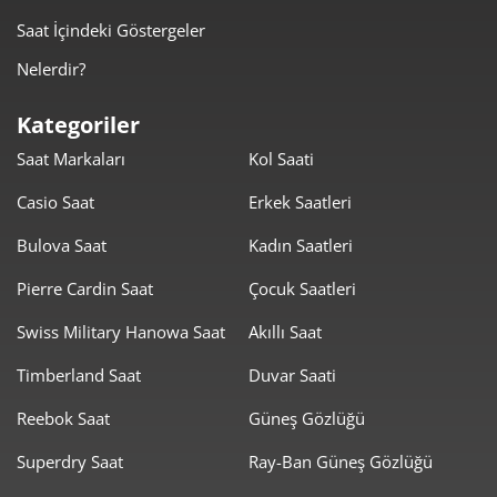
711,49 ₺
3.557,44 ₺
5
Saat İçindeki Göstergeler
605,27 ₺
3.631,61 ₺
6
Nelerdir?
529,85 ₺
3.708,93 ₺
7
Kategoriler
Saat Markaları
Kol Saati
473,70 ₺
3.789,61 ₺
8
Casio Saat
Erkek Saatleri
430,38 ₺
3.873,42 ₺
9
Bulova Saat
Kadın Saatleri
Pierre Cardin Saat
Çocuk Saatleri
Swiss Military Hanowa Saat
Akıllı Saat
Timberland Saat
Duvar Saati
Taksit
Taksit Tutarı
Toplam Tutar
Reebok Saat
Güneş Gözlüğü
3.257,55 ₺
3.257,55 ₺
Tek Çekim
Superdry Saat
Ray-Ban Güneş Gözlüğü
1.628,78 ₺
3.257,55 ₺
2