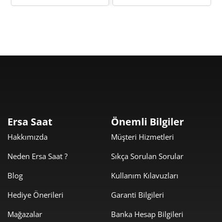
Taksit
Taksit Tutarı
Toplam Tutar
3.257,55 ₺
3.257,55 ₺
Tek Çekim
1.628,78 ₺
3.257,55 ₺
2
Ersa Saat
Önemli Bilgiler
1.139,40 ₺
3.418,21 ₺
3
Hakkımızda
Müşteri Hizmetleri
871,66 ₺
3.486,62 ₺
4
Neden Ersa Saat ?
Sıkça Sorulan Sorular
711,49 ₺
3.557,44 ₺
5
Blog
Kullanım Kılavuzları
Hediye Önerileri
Garanti Bilgileri
605,27 ₺
3.631,61 ₺
6
Mağazalar
Banka Hesap Bilgileri
529,85 ₺
3.708,93 ₺
7