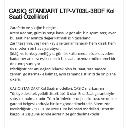
Lütfen aşağıdaki formu doldurunuz. Saatinizin metal
CASIO STANDART LTP-VT03L-3BDF Kol
arka kapağına gravür tekniği ile formda belirtmiş
Saati Özellikleri
olduğunuz şekilde işlenecektir.
Zarafetin ve şıklığın birleşimi…
Krem Kadran, gümüş rengi kasa ile göz alıcı bir uyum sergileyen
bu saat, her anınıza değer katmak için tasarlandı.
1. Satır
10
/ 10
Zarif tasarımı, yeşil deri kayış ile tamamlanarak hem klasik hem
de modern bir hava yaratıyor.
Şıklığı ve fonksiyonelliğiyle, günlük kullanımdan özel davetlere
2. Satır
kadar her anınıza eşlik edecek bu saat, tarzınıza mükemmel bir
10
/ 10
dokunuş sunuyor.
İzlediğiniz her anı değerli kılacak olan bu saat, size sadece
zamanı göstermekle kalmaz, aynı zamanda stilinizi de ön plana
3. Satır
10
/ 10
çıkarır.
CASIO STANDART Kol Saati modelleri, CASIO markasının
Lütfen font seçiniz
Türkiye'deki tek yetkili distribütörü olan Ersa Saat garantisiyle
satışa sunulmaktadır. Tüm ürünlerimiz orijinal kutusu ve online
garanti belgesi koduyla birlikte gönderilmektedir. Sitemizde
incelediğiniz 2.500 TL ve üzeri tüm kol saati modelleri, ücretsiz
Ön İzleme
Kişiselleştir
Vazgeç
kargo ile 3 iş günü içinde adresinize gönderilmektedir.