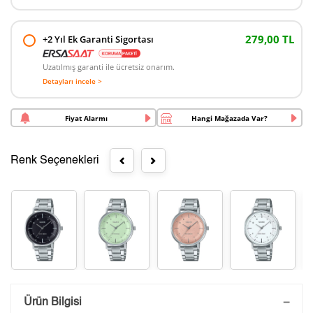
279,00 TL
+2 Yıl Ek Garanti Sigortası
Uzatılmış garanti ile ücretsiz onarım.
Detayları incele >
Fiyat Alarmı
Hangi Mağazada Var?
Renk Seçenekleri
Saatini Kişiselleştir
Ürün Bilgisi