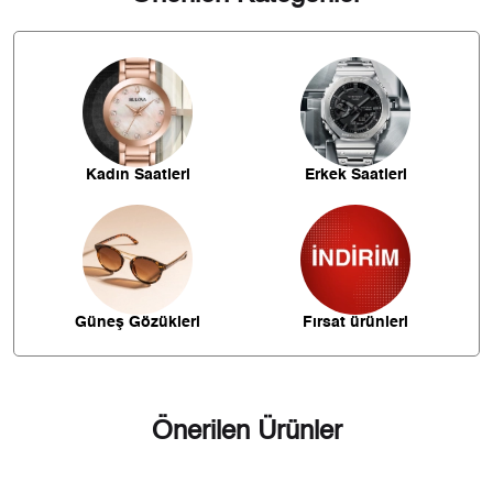
İade
1.139,40 ₺
3.418,21 ₺
3
- Kargonuz elinize ulaştığı tarihten itibaren 14 gün içerisinde
iade edebilirsiniz.
871,66 ₺
3.486,62 ₺
4
711,49 ₺
3.557,44 ₺
5
Kadın Saatleri
Erkek Saatleri
605,27 ₺
3.631,61 ₺
6
529,85 ₺
3.708,93 ₺
7
473,70 ₺
3.789,61 ₺
8
Güneş Gözükleri
Fırsat ürünleri
430,38 ₺
3.873,42 ₺
9
Önerilen Ürünler