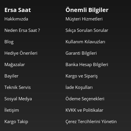
2
Ersa Saat
Önemli Bilgiler
807,12 ₺
2.421,35 ₺
3
Hakkımızda
Müşteri Hizmetleri
617,45 ₺
2.469,82 ₺
4
Neden Ersa Saat ?
Sıkça Sorulan Sorular
504,00 ₺
2.519,98 ₺
5
Blog
Kullanım Kılavuzları
Hediye Önerileri
Garanti Bilgileri
428,75 ₺
2.572,52 ₺
6
Mağazalar
Banka Hesap Bilgileri
375,33 ₺
2.627,29 ₺
7
Bayiler
Kargo ve Sipariş
335,56 ₺
2.684,45 ₺
8
Teknik Servis
İade Koşulları
304,87 ₺
2.743,82 ₺
9
Sosyal Medya
Ödeme Seçenekleri
İletişim
KVKK ve Politikalar
Kargo Takip
Çerez Tercihlerini Yönetin