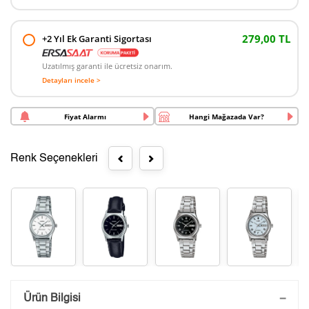
279,00 TL
+2 Yıl Ek Garanti Sigortası
Uzatılmış garanti ile ücretsiz onarım.
Detayları incele >
Fiyat Alarmı
Hangi Mağazada Var?
Renk Seçenekleri
Saatini Kişiselleştir
Ürün Bilgisi