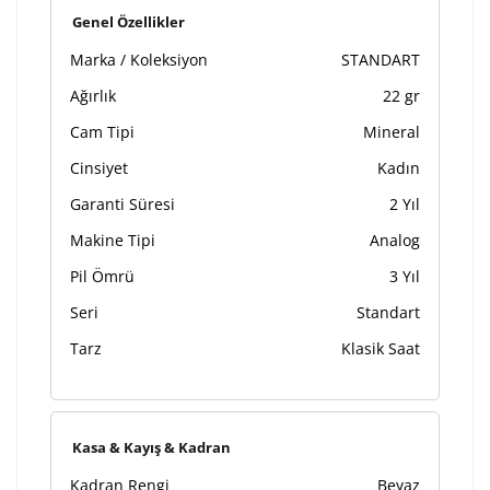
Kişiselleştirilmiş ürünlerin teslim süresi gravür işleme
Genel Özellikler
sebebi ile 1-2 iş günü uzamaktadır. Gravür İşlemi
Marka / Koleksiyon
STANDART
tamamlandıktan sonra siparişiniz kargoya verilecektir.
Kişiselleştirilmiş
iade ve değişim
Ağırlık
22 gr
ürünlerde
yapılamaz.
Cam Tipi
Mineral
Cinsiyet
Kadın
Garanti Süresi
2 Yıl
Makine Tipi
Analog
Pil Ömrü
3 Yıl
Seri
Standart
Tarz
Klasik Saat
Kasa & Kayış & Kadran
Kadran Rengi
Beyaz