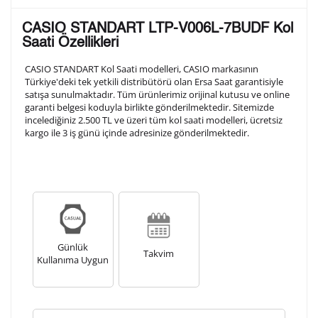
Lütfen aşağıdaki formu doldurunuz. Saatinizin metal
CASIO STANDART LTP-V006L-7BUDF Kol
arka kapağına gravür tekniği ile formda belirtmiş
Saati Özellikleri
olduğunuz şekilde işlenecektir.
CASIO STANDART Kol Saati modelleri, CASIO markasının
Türkiye'deki tek yetkili distribütörü olan Ersa Saat garantisiyle
satışa sunulmaktadır. Tüm ürünlerimiz orijinal kutusu ve online
1. Satır
10
/ 10
garanti belgesi koduyla birlikte gönderilmektedir. Sitemizde
incelediğiniz 2.500 TL ve üzeri tüm kol saati modelleri, ücretsiz
kargo ile 3 iş günü içinde adresinize gönderilmektedir.
2. Satır
10
/ 10
3. Satır
10
/ 10
Lütfen font seçiniz
Günlük
Takvim
Kullanıma Uygun
Ön İzleme
Kişiselleştir
Vazgeç