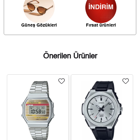
375,33 ₺
2.627,29 ₺
7
335,56 ₺
2.684,45 ₺
8
Güneş Gözükleri
Fırsat ürünleri
304,87 ₺
2.743,82 ₺
9
Önerilen Ürünler
Taksit
Taksit Tutarı
Toplam Tutar
2.307,55 ₺
2.307,55 ₺
Tek Çekim
1.153,78 ₺
2.307,55 ₺
2
807,12 ₺
2.421,35 ₺
3
617,45 ₺
2.469,82 ₺
4