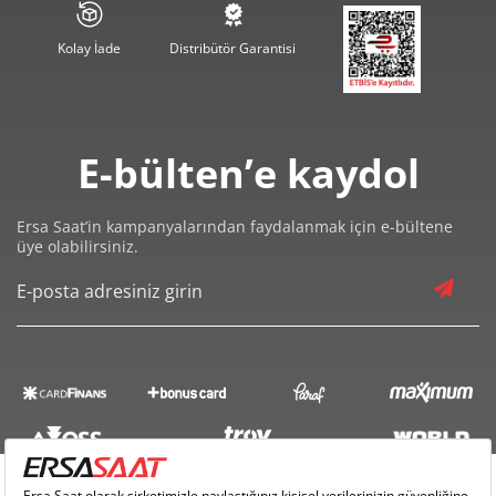
335,56 ₺
2.684,45 ₺
8
Kolay İade
Distribütör Garantisi
304,87 ₺
2.743,82 ₺
9
E-bülten’e kaydol
Ersa Saat’in kampanyalarından faydalanmak için e-bültene
üye olabilirsiniz.
Taksit
Taksit Tutarı
Toplam Tutar
2.307,55 ₺
2.307,55 ₺
Tek Çekim
1.153,78 ₺
2.307,55 ₺
2
807,12 ₺
2.421,35 ₺
3
617,45 ₺
2.469,82 ₺
4