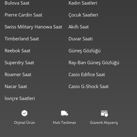
Bulova Saat
Kadın Saatleri
Pierre Cardin Saat
Çocuk Saatleri
Swiss Military Hanowa Saat
Akıllı Saat
Timberland Saat
Duvar Saati
Taksit
Taksit Tutarı
Toplam Tutar
Reebok Saat
Güneş Gözlüğü
2.307,55 ₺
2.307,55 ₺
Tek Çekim
Superdry Saat
Ray-Ban Güneş Gözlüğü
1.153,78 ₺
2.307,55 ₺
2
Roamer Saat
Casio Edifice Saat
807,12 ₺
2.421,35 ₺
3
Nacar Saat
Casio G-Shock Saat
617,45 ₺
2.469,82 ₺
4
İsviçre Saatleri
504,00 ₺
2.519,98 ₺
5
428,75 ₺
2.572,52 ₺
6
Orjinal Ürün
Hızlı Teslimat
Güvenli Alışveriş
375,33 ₺
2.627,29 ₺
7