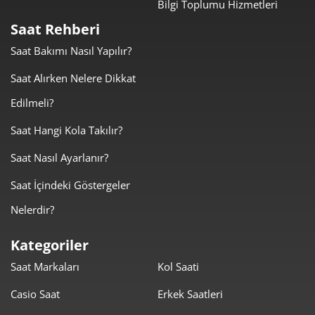
Bilgi Toplumu Hizmetleri
Taksit
Taksit Tutarı
Toplam Tutar
Saat Rehberi
2.307,55 ₺
2.307,55 ₺
Tek Çekim
Saat Bakımı Nasıl Yapılır?
1.153,78 ₺
2.307,55 ₺
Saat Alırken Nelere Dikkat
2
Edilmeli?
807,12 ₺
2.421,35 ₺
3
Saat Hangi Kola Takılır?
617,45 ₺
2.469,82 ₺
4
Saat Nasıl Ayarlanır?
504,00 ₺
2.519,98 ₺
5
Saat İçindeki Göstergeler
428,75 ₺
2.572,52 ₺
6
Nelerdir?
375,33 ₺
2.627,29 ₺
7
Kategoriler
Saat Markaları
Kol Saati
335,56 ₺
2.684,45 ₺
8
Casio Saat
Erkek Saatleri
304,87 ₺
2.743,82 ₺
9