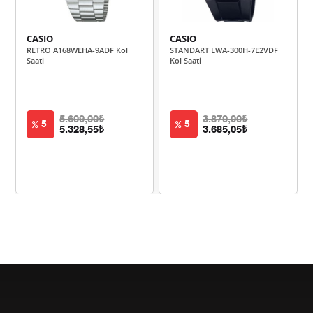
450,05 ₺
2.250,25 ₺
5
CASIO
CASIO
RETRO A168WEHA-9ADF Kol
STANDART LWA-300H-7E2VDF
382,86 ₺
2.297,16 ₺
6
Saati
Kol Saati
335,15 ₺
2.346,07 ₺
7
299,64 ₺
2.397,10 ₺
8
5.609,00₺
3.879,00₺
5
5
5.328,55₺
3.685,05₺
272,24 ₺
2.450,12 ₺
9
Taksit
Taksit Tutarı
Toplam Tutar
2.060,55 ₺
2.060,55 ₺
Tek Çekim
1.030,28 ₺
2.060,55 ₺