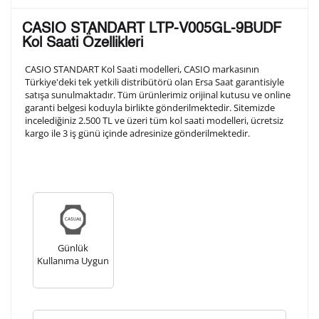
Lütfen aşağıdaki formu doldurunuz. Saatinizin metal
CASIO STANDART LTP-V005GL-9BUDF
arka kapağına gravür tekniği ile formda belirtmiş
Kol Saati Özellikleri
olduğunuz şekilde işlenecektir.
CASIO STANDART Kol Saati modelleri, CASIO markasının
Türkiye'deki tek yetkili distribütörü olan Ersa Saat garantisiyle
satışa sunulmaktadır. Tüm ürünlerimiz orijinal kutusu ve online
1. Satır
10
/ 10
garanti belgesi koduyla birlikte gönderilmektedir. Sitemizde
incelediğiniz 2.500 TL ve üzeri tüm kol saati modelleri, ücretsiz
kargo ile 3 iş günü içinde adresinize gönderilmektedir.
2. Satır
10
/ 10
3. Satır
10
/ 10
Lütfen font seçiniz
Günlük
Kullanıma Uygun
Ön İzleme
Kişiselleştir
Vazgeç