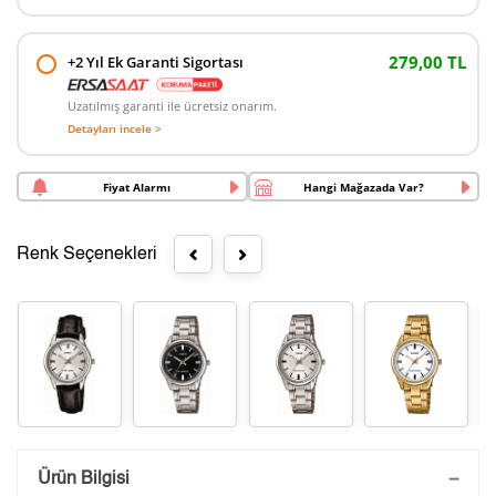
279,00 TL
+2 Yıl Ek Garanti Sigortası
Uzatılmış garanti ile ücretsiz onarım.
Detayları incele >
Fiyat Alarmı
Hangi Mağazada Var?
Renk Seçenekleri
Saatini Kişiselleştir
Ürün Bilgisi