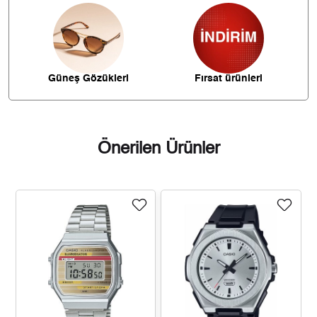
335,15 ₺
2.346,07 ₺
7
299,64 ₺
2.397,10 ₺
8
272,24 ₺
2.450,12 ₺
9
Güneş Gözükleri
Fırsat ürünleri
Önerilen Ürünler
Taksit
Taksit Tutarı
Toplam Tutar
2.060,55 ₺
2.060,55 ₺
Tek Çekim
1.030,28 ₺
2.060,55 ₺
2
720,72 ₺
2.162,17 ₺
3
551,36 ₺
2.205,45 ₺
4