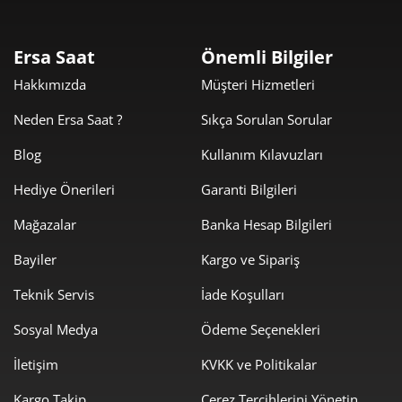
2
720,72 ₺
2.162,17 ₺
3
Ersa Saat
Önemli Bilgiler
551,36 ₺
2.205,45 ₺
Hakkımızda
Müşteri Hizmetleri
4
Neden Ersa Saat ?
Sıkça Sorulan Sorular
450,05 ₺
2.250,25 ₺
5
Blog
Kullanım Kılavuzları
382,86 ₺
2.297,16 ₺
6
Hediye Önerileri
Garanti Bilgileri
335,15 ₺
2.346,07 ₺
7
Mağazalar
Banka Hesap Bilgileri
299,64 ₺
2.397,10 ₺
8
Bayiler
Kargo ve Sipariş
272,24 ₺
2.450,12 ₺
9
Teknik Servis
İade Koşulları
Sosyal Medya
Ödeme Seçenekleri
İletişim
KVKK ve Politikalar
Kargo Takip
Çerez Tercihlerini Yönetin