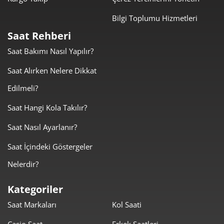
Taksit
Taksit Tutarı
Toplam Tutar
Bilgi Toplumu Hizmetleri
2.060,55 ₺
2.060,55 ₺
Tek Çekim
Saat Rehberi
Saat Bakımı Nasıl Yapılır?
1.030,28 ₺
2.060,55 ₺
2
Saat Alırken Nelere Dikkat
720,72 ₺
2.162,17 ₺
3
Edilmeli?
551,36 ₺
2.205,45 ₺
4
Saat Hangi Kola Takılır?
450,05 ₺
2.250,25 ₺
5
Saat Nasıl Ayarlanır?
382,86 ₺
2.297,16 ₺
6
Saat İçindeki Göstergeler
Nelerdir?
335,15 ₺
2.346,07 ₺
7
Kategoriler
299,64 ₺
2.397,10 ₺
8
Saat Markaları
Kol Saati
272,24 ₺
2.450,12 ₺
9
Casio Saat
Erkek Saatleri