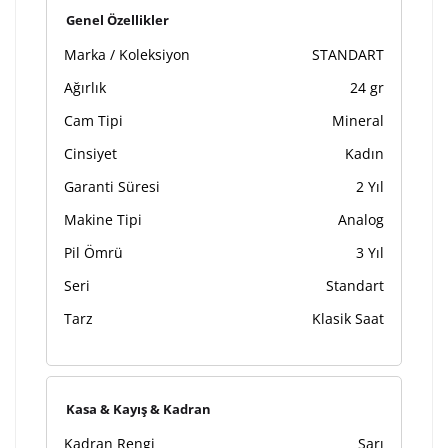
Kişiselleştirilmiş ürünlerin teslim süresi gravür işleme
Genel Özellikler
sebebi ile 1-2 iş günü uzamaktadır. Gravür İşlemi
Marka / Koleksiyon
STANDART
tamamlandıktan sonra siparişiniz kargoya verilecektir.
Kişiselleştirilmiş
iade ve değişim
Ağırlık
24 gr
ürünlerde
yapılamaz.
Cam Tipi
Mineral
Cinsiyet
Kadın
Garanti Süresi
2 Yıl
Makine Tipi
Analog
Pil Ömrü
3 Yıl
Seri
Standart
Tarz
Klasik Saat
Kasa & Kayış & Kadran
Kadran Rengi
Sarı