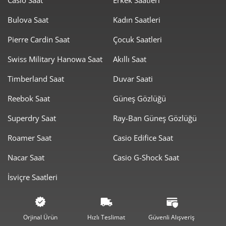
Bulova Saat
Kadın Saatleri
Pierre Cardin Saat
Çocuk Saatleri
Swiss Military Hanowa Saat
Akıllı Saat
Taksit
Taksit Tutarı
Toplam Tutar
Timberland Saat
Duvar Saati
2.060,55 ₺
2.060,55 ₺
Tek Çekim
Reebok Saat
Güneş Gözlüğü
1.030,28 ₺
2.060,55 ₺
2
Superdry Saat
Ray-Ban Güneş Gözlüğü
720,72 ₺
2.162,17 ₺
3
Roamer Saat
Casio Edifice Saat
551,36 ₺
2.205,45 ₺
4
Nacar Saat
Casio G-Shock Saat
İsviçre Saatleri
450,05 ₺
2.250,25 ₺
5
382,86 ₺
2.297,16 ₺
6
Orjinal Ürün
Hızlı Teslimat
Güvenli Alışveriş
335,15 ₺
2.346,07 ₺
7