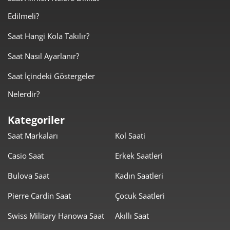
Edilmeli?
2.431,05 ₺
2.431,05 ₺
Tek Çekim
Saat Hangi Kola Takılır?
1.215,53 ₺
2.431,05 ₺
2
Saat Nasıl Ayarlanır?
850,31 ₺
2.550,94 ₺
3
Saat İçindeki Göstergeler
650,50 ₺
2.602,00 ₺
4
Nelerdir?
530,97 ₺
2.654,85 ₺
5
Kategoriler
451,70 ₺
2.710,20 ₺
6
Saat Markaları
Kol Saati
Casio Saat
Erkek Saatleri
395,41 ₺
2.767,90 ₺
7
Bulova Saat
Kadın Saatleri
353,51 ₺
2.828,12 ₺
8
Pierre Cardin Saat
Çocuk Saatleri
321,19 ₺
2.890,67 ₺
9
Swiss Military Hanowa Saat
Akıllı Saat