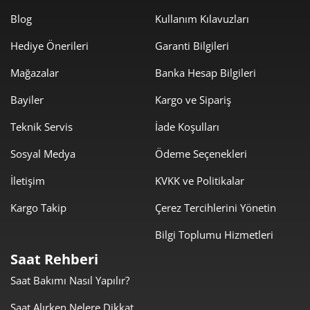
850,31 ₺
2.550,94 ₺
3
Blog
Kullanım Kılavuzları
650,50 ₺
2.602,00 ₺
4
Hediye Önerileri
Garanti Bilgileri
Mağazalar
Banka Hesap Bilgileri
530,97 ₺
2.654,85 ₺
5
Bayiler
Kargo ve Sipariş
451,70 ₺
2.710,20 ₺
6
Teknik Servis
İade Koşulları
395,41 ₺
2.767,90 ₺
7
Sosyal Medya
Ödeme Seçenekleri
353,51 ₺
2.828,12 ₺
8
İletişim
KVKK ve Politikalar
321,19 ₺
2.890,67 ₺
9
Kargo Takip
Çerez Tercihlerini Yönetin
Bilgi Toplumu Hizmetleri
Saat Rehberi
Saat Bakımı Nasıl Yapılır?
Taksit
Taksit Tutarı
Toplam Tutar
Saat Alırken Nelere Dikkat