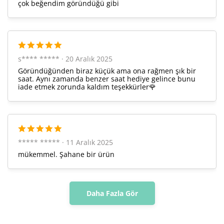
Taksit
Taksit Tutarı
Toplam Tutar
çok beğendim göründüğü gibi
2.431,05 ₺
2.431,05 ₺
Tek Çekim
1.215,53 ₺
2.431,05 ₺
2
s**** ***** · 20 Aralık 2025
850,31 ₺
2.550,94 ₺
3
Göründüğünden biraz küçük ama ona rağmen şık bir
saat. Aynı zamanda benzer saat hediye gelince bunu
iade etmek zorunda kaldım teşekkürler🌹
650,50 ₺
2.602,00 ₺
4
530,97 ₺
2.654,85 ₺
5
451,70 ₺
2.710,20 ₺
6
***** ***** · 11 Aralık 2025
mükemmel. Şahane bir ürün
395,41 ₺
2.767,90 ₺
7
353,51 ₺
2.828,12 ₺
8
Daha Fazla Gör
321,19 ₺
2.890,67 ₺
9