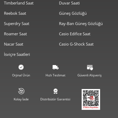
Timberland Saat
Duvar Saati
Reebok Saat
Güneş Gözlüğü
Superdry Saat
Ray-Ban Güneş Gözlüğü
Taksit
Taksit Tutarı
Toplam Tutar
Roamer Saat
Casio Edifice Saat
2.431,05 ₺
2.431,05 ₺
Tek Çekim
Nacar Saat
Casio G-Shock Saat
1.215,53 ₺
2.431,05 ₺
2
İsviçre Saatleri
850,31 ₺
2.550,94 ₺
3
650,50 ₺
2.602,00 ₺
4
Orjinal Ürün
Hızlı Teslimat
Güvenli Alışveriş
530,97 ₺
2.654,85 ₺
5
451,70 ₺
2.710,20 ₺
6
Kolay İade
Distribütör Garantisi
395,41 ₺
2.767,90 ₺
7