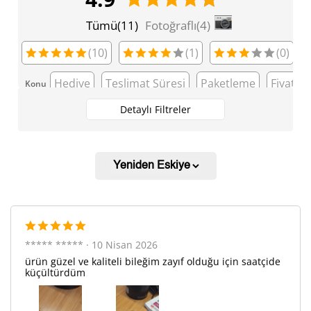
530,97 ₺
2.654,85 ₺
5
Fotoğraflı(4)
Tümü(11)
451,70 ₺
2.710,20 ₺
6
(10)
(1)
(0)
395,41 ₺
2.767,90 ₺
7
Hediye
Teslimat Süresi
Paketleme
Fiyat
Konu
353,51 ₺
2.828,12 ₺
8
Detaylı Filtreler
321,19 ₺
2.890,67 ₺
9
Taksit
Taksit Tutarı
Toplam Tutar
***** ***** · 10 Nisan 2026
ürün güzel ve kaliteli bileğim zayıf olduğu için saatçide
2.431,05 ₺
2.431,05 ₺
Tek Çekim
küçültürdüm
1.215,53 ₺
2.431,05 ₺
2