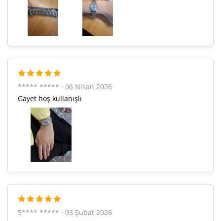
850,31 ₺
2.550,94 ₺
3
650,50 ₺
2.602,00 ₺
4
530,97 ₺
2.654,85 ₺
5
451,70 ₺
2.710,20 ₺
6
***** ***** · 06 Nisan 2026
Gayet hoş kullanışlı
395,41 ₺
2.767,90 ₺
7
353,51 ₺
2.828,12 ₺
8
321,19 ₺
2.890,67 ₺
9
S**** ***** · 03 Şubat 2026