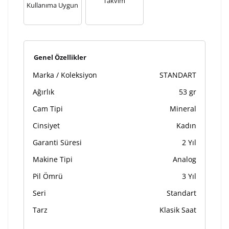
Takvim
Kullanıma Uygun
Ön İzleme
Kişiselleştir
Vazgeç
Kişiselleştirilmiş ürünlerin teslim süresi gravür işleme
Genel Özellikler
sebebi ile 1-2 iş günü uzamaktadır. Gravür İşlemi
Marka / Koleksiyon
STANDART
tamamlandıktan sonra siparişiniz kargoya verilecektir.
Kişiselleştirilmiş
iade ve değişim
Ağırlık
53 gr
ürünlerde
yapılamaz.
Cam Tipi
Mineral
Cinsiyet
Kadın
Garanti Süresi
2 Yıl
Makine Tipi
Analog
Pil Ömrü
3 Yıl
Seri
Standart
Tarz
Klasik Saat