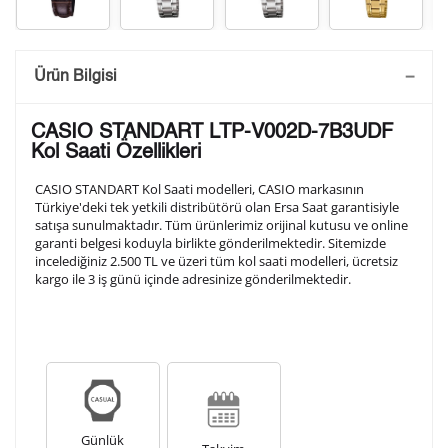
Saatini Kişiselleştir
Ürün Bilgisi
Lütfen aşağıdaki formu doldurunuz. Saatinizin metal
CASIO STANDART LTP-V002D-7B3UDF
arka kapağına gravür tekniği ile formda belirtmiş
Kol Saati Özellikleri
olduğunuz şekilde işlenecektir.
CASIO STANDART Kol Saati modelleri, CASIO markasının
Türkiye'deki tek yetkili distribütörü olan Ersa Saat garantisiyle
satışa sunulmaktadır. Tüm ürünlerimiz orijinal kutusu ve online
1. Satır
10
/ 10
garanti belgesi koduyla birlikte gönderilmektedir. Sitemizde
incelediğiniz 2.500 TL ve üzeri tüm kol saati modelleri, ücretsiz
kargo ile 3 iş günü içinde adresinize gönderilmektedir.
2. Satır
10
/ 10
3. Satır
10
/ 10
Lütfen font seçiniz
Günlük