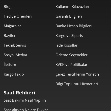
1.041,40 ₺
5.207,00 ₺
5
Blog
Kullanım Kılavuzları
Hediye Önerileri
Garanti Bilgileri
885,93 ₺
5.315,55 ₺
6
Mağazalar
Banka Hesap Bilgileri
775,53 ₺
5.428,73 ₺
7
Bayiler
Kargo ve Sipariş
693,35 ₺
5.546,82 ₺
8
Teknik Servis
İade Koşulları
629,94 ₺
5.669,50 ₺
9
Sosyal Medya
Ödeme Seçenekleri
İletişim
KVKK ve Politikalar
Kargo Takip
Çerez Tercihlerini Yönetin
Bilgi Toplumu Hizmetleri
Taksit
Taksit Tutarı
Toplam Tutar
Saat Rehberi
4.768,05 ₺
4.768,05 ₺
Tek Çekim
Saat Bakımı Nasıl Yapılır?
2.384,03 ₺
4.768,05 ₺
Saat Alırken Nelere Dikkat
2