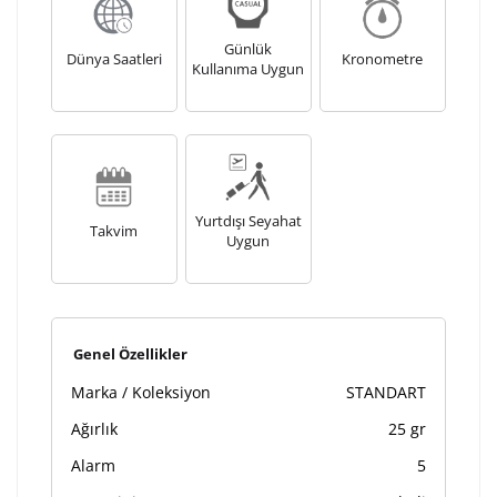
Kişiselleştirilmiş ürünlerin teslim süresi gravür işleme
sebebi ile 1-2 iş günü uzamaktadır. Gravür İşlemi
Günlük
tamamlandıktan sonra siparişiniz kargoya verilecektir.
Dünya Saatleri
Kronometre
Kullanıma Uygun
Kişiselleştirilmiş
iade ve değişim
ürünlerde
yapılamaz.
Yurtdışı Seyahat
Takvim
Uygun
Genel Özellikler
Marka / Koleksiyon
STANDART
Ağırlık
25 gr
Alarm
5