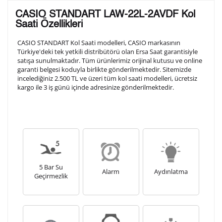
Lütfen aşağıdaki formu doldurunuz. Saatinizin metal
CASIO STANDART LAW-22L-2AVDF Kol
arka kapağına gravür tekniği ile formda belirtmiş
Saati Özellikleri
olduğunuz şekilde işlenecektir.
CASIO STANDART Kol Saati modelleri, CASIO markasının
Türkiye'deki tek yetkili distribütörü olan Ersa Saat garantisiyle
satışa sunulmaktadır. Tüm ürünlerimiz orijinal kutusu ve online
1. Satır
10
/ 10
garanti belgesi koduyla birlikte gönderilmektedir. Sitemizde
incelediğiniz 2.500 TL ve üzeri tüm kol saati modelleri, ücretsiz
kargo ile 3 iş günü içinde adresinize gönderilmektedir.
2. Satır
10
/ 10
3. Satır
10
/ 10
Lütfen font seçiniz
5 Bar Su
Alarm
Aydınlatma
Geçirmezlik
Ön İzleme
Kişiselleştir
Vazgeç