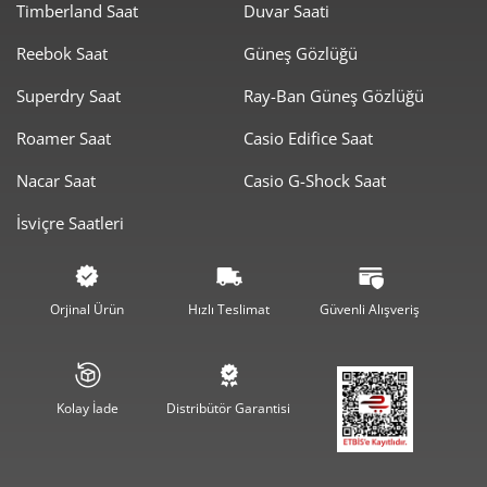
Timberland Saat
Duvar Saati
Taksit
Taksit Tutarı
Toplam Tutar
Reebok Saat
Güneş Gözlüğü
4.768,05 ₺
4.768,05 ₺
Tek Çekim
Superdry Saat
Ray-Ban Güneş Gözlüğü
2.384,03 ₺
4.768,05 ₺
2
Roamer Saat
Casio Edifice Saat
1.667,73 ₺
5.003,20 ₺
3
Nacar Saat
Casio G-Shock Saat
1.275,83 ₺
5.103,34 ₺
4
İsviçre Saatleri
1.041,40 ₺
5.207,00 ₺
5
885,93 ₺
5.315,55 ₺
6
Orjinal Ürün
Hızlı Teslimat
Güvenli Alışveriş
775,53 ₺
5.428,73 ₺
7
693,35 ₺
5.546,82 ₺
8
Kolay İade
Distribütör Garantisi
629,94 ₺
5.669,50 ₺
9