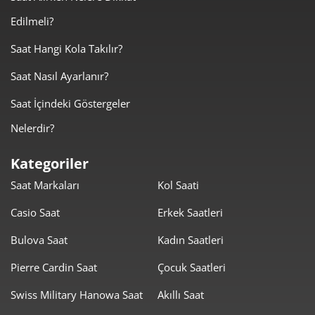
Edilmeli?
1.667,73 ₺
5.003,20 ₺
3
Saat Hangi Kola Takılır?
1.275,83 ₺
5.103,34 ₺
4
Saat Nasıl Ayarlanır?
1.041,40 ₺
5.207,00 ₺
5
Saat İçindeki Göstergeler
885,93 ₺
5.315,55 ₺
6
Nelerdir?
775,53 ₺
5.428,73 ₺
7
Kategoriler
Saat Markaları
Kol Saati
693,35 ₺
5.546,82 ₺
8
Casio Saat
Erkek Saatleri
629,94 ₺
5.669,50 ₺
9
Bulova Saat
Kadın Saatleri
Pierre Cardin Saat
Çocuk Saatleri
Swiss Military Hanowa Saat
Akıllı Saat