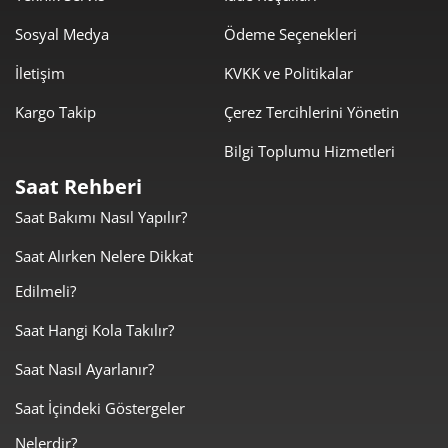
Sosyal Medya
Ödeme Seçenekleri
395,41 ₺
2.767,90 ₺
7
İletişim
KVKK ve Politikalar
353,51 ₺
2.828,12 ₺
8
Kargo Takip
Çerez Tercihlerini Yönetin
321,19 ₺
2.890,67 ₺
9
Bilgi Toplumu Hizmetleri
Saat Rehberi
Saat Bakımı Nasıl Yapılır?
Saat Alırken Nelere Dikkat
Taksit
Taksit Tutarı
Toplam Tutar
Edilmeli?
2.431,05 ₺
2.431,05 ₺
Tek Çekim
Saat Hangi Kola Takılır?
Saat Nasıl Ayarlanır?
1.215,53 ₺
2.431,05 ₺
2
Saat İçindeki Göstergeler
850,31 ₺
2.550,94 ₺
3
Nelerdir?