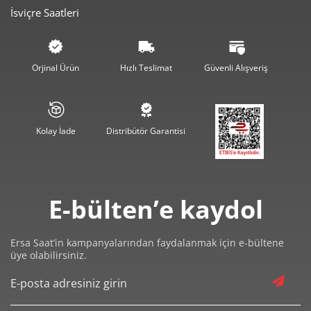
İsviçre Saatleri
1.215,53 ₺
2.431,05 ₺
2
850,31 ₺
2.550,94 ₺
3
Orjinal Ürün
Hızlı Teslimat
Güvenli Alışveriş
650,50 ₺
2.602,00 ₺
4
530,97 ₺
2.654,85 ₺
5
Kolay İade
Distribütör Garantisi
451,70 ₺
2.710,20 ₺
6
395,41 ₺
2.767,90 ₺
7
E-bülten’e kaydol
353,51 ₺
2.828,12 ₺
8
321,19 ₺
2.890,67 ₺
9
Ersa Saat’in kampanyalarından faydalanmak için e-bültene
üye olabilirsiniz.