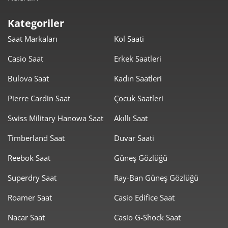
650,50 ₺
2.602,00 ₺
4
Kategoriler
530,97 ₺
2.654,85 ₺
5
Saat Markaları
Kol Saati
451,70 ₺
2.710,20 ₺
6
Casio Saat
Erkek Saatleri
395,41 ₺
2.767,90 ₺
7
Bulova Saat
Kadın Saatleri
353,51 ₺
2.828,12 ₺
Pierre Cardin Saat
Çocuk Saatleri
8
Swiss Military Hanowa Saat
Akıllı Saat
321,19 ₺
2.890,67 ₺
9
Timberland Saat
Duvar Saati
Reebok Saat
Güneş Gözlüğü
Superdry Saat
Ray-Ban Güneş Gözlüğü
Taksit
Taksit Tutarı
Toplam Tutar
Roamer Saat
Casio Edifice Saat
Nacar Saat
Casio G-Shock Saat
2.431,05 ₺
2.431,05 ₺
Tek Çekim