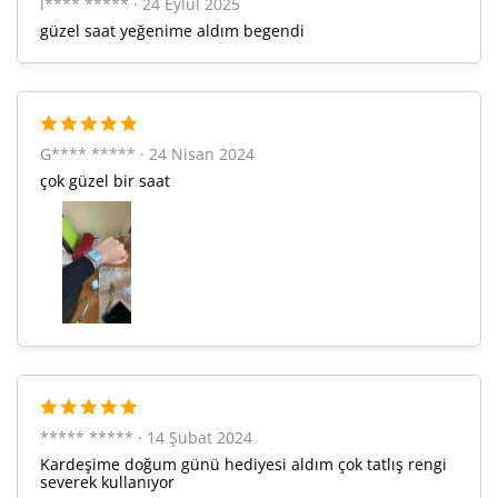
l**** ***** · 24 Eylül 2025
451,70 ₺
2.710,20 ₺
6
güzel saat yeğenime aldım begendi
395,41 ₺
2.767,90 ₺
7
353,51 ₺
2.828,12 ₺
8
G**** ***** · 24 Nisan 2024
321,19 ₺
2.890,67 ₺
9
çok güzel bir saat
Taksit
Taksit Tutarı
Toplam Tutar
2.431,05 ₺
2.431,05 ₺
Tek Çekim
1.215,53 ₺
2.431,05 ₺
2
***** ***** · 14 Şubat 2024
Kardeşime doğum günü hediyesi aldım çok tatlış rengi
850,31 ₺
2.550,94 ₺
3
severek kullanıyor