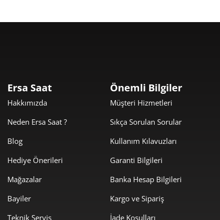
321,19 ₺
2.890,67 ₺
9
Taksit
Taksit Tutarı
Toplam Tutar
Ersa Saat
Önemli Bilgiler
Hakkımızda
Müşteri Hizmetleri
2.431,05 ₺
2.431,05 ₺
Tek Çekim
Neden Ersa Saat ?
Sıkça Sorulan Sorular
1.215,53 ₺
2.431,05 ₺
2
Blog
Kullanım Kılavuzları
850,31 ₺
2.550,94 ₺
3
Hediye Önerileri
Garanti Bilgileri
650,50 ₺
2.602,00 ₺
4
Mağazalar
Banka Hesap Bilgileri
530,97 ₺
2.654,85 ₺
5
Bayiler
Kargo ve Sipariş
451,70 ₺
2.710,20 ₺
Teknik Servis
İade Koşulları
6