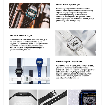
Ön İzleme
Kişiselleştir
Vazgeç
Kişiselleştirilmiş ürünlerin teslim süresi gravür işleme
sebebi ile 1-2 iş günü uzamaktadır. Gravür İşlemi
tamamlandıktan sonra siparişiniz kargoya verilecektir.
Kişiselleştirilmiş
iade ve değişim
ürünlerde
yapılamaz.