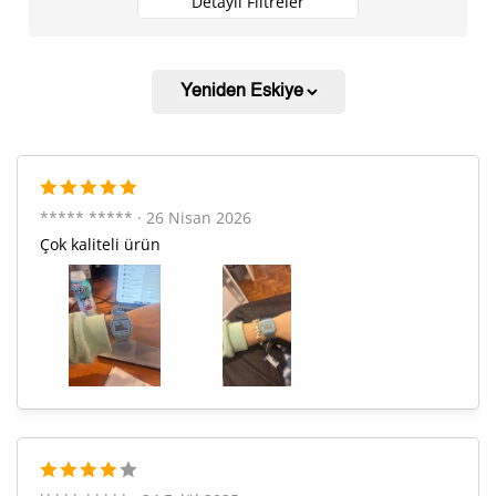
Detaylı Filtreler
321,19 ₺
2.890,67 ₺
9
Taksit
Taksit Tutarı
Toplam Tutar
***** ***** · 26 Nisan 2026
Çok kaliteli ürün
2.431,05 ₺
2.431,05 ₺
Tek Çekim
1.215,53 ₺
2.431,05 ₺
2
850,31 ₺
2.550,94 ₺
3
650,50 ₺
2.602,00 ₺
4
530,97 ₺
2.654,85 ₺
5