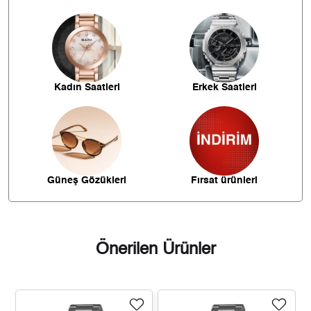
İade
1.494,95 ₺
4.484,84 ₺
3
- Kargonuz elinize ulaştığı tarihten itibaren 14 gün içerisinde
iade edebilirsiniz.
1.143,65 ₺
4.574,60 ₺
4
933,50 ₺
4.667,52 ₺
5
Kadın Saatleri
Erkek Saatleri
794,14 ₺
4.764,83 ₺
6
695,18 ₺
4.866,28 ₺
7
621,52 ₺
4.972,14 ₺
8
Güneş Gözükleri
Fırsat ürünleri
564,68 ₺
5.082,10 ₺
9
Önerilen Ürünler
Taksit
Taksit Tutarı
Toplam Tutar