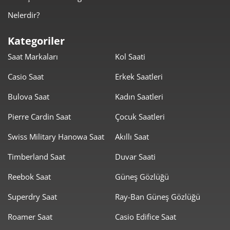
794,14 ₺
4.764,83 ₺
6
Nelerdir?
695,18 ₺
4.866,28 ₺
7
Kategoriler
Saat Markaları
Kol Saati
621,52 ₺
4.972,14 ₺
8
Casio Saat
Erkek Saatleri
564,68 ₺
5.082,10 ₺
9
Bulova Saat
Kadın Saatleri
Pierre Cardin Saat
Çocuk Saatleri
Swiss Military Hanowa Saat
Akıllı Saat
Timberland Saat
Duvar Saati
Taksit
Taksit Tutarı
Toplam Tutar
Reebok Saat
Güneş Gözlüğü
4.274,05 ₺
4.274,05 ₺
Tek Çekim
Superdry Saat
Ray-Ban Güneş Gözlüğü
2.137,03 ₺
4.274,05 ₺
2
Roamer Saat
Casio Edifice Saat
1.494,95 ₺
4.484,84 ₺
3