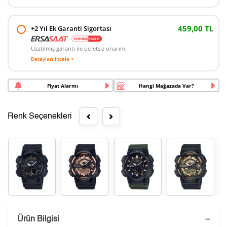
459,00 TL
+2 Yıl Ek Garanti Sigortası
Uzatılmış garanti ile ücretsiz onarım.
Detayları incele >
Fiyat Alarmı
Hangi Mağazada Var?
Renk Seçenekleri
Saatini Kişiselleştir
Ürün Bilgisi