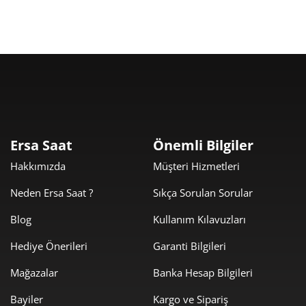
Taksit
Taksit Tutarı
Toplam Tutar
4.274,05 ₺
4.274,05 ₺
Tek Çekim
2.137,03 ₺
4.274,05 ₺
2
Ersa Saat
Önemli Bilgiler
1.494,95 ₺
4.484,84 ₺
3
Hakkımızda
Müşteri Hizmetleri
1.143,65 ₺
4.574,60 ₺
4
Neden Ersa Saat ?
Sıkça Sorulan Sorular
933,50 ₺
4.667,52 ₺
5
Blog
Kullanım Kılavuzları
Hediye Önerileri
Garanti Bilgileri
794,14 ₺
4.764,83 ₺
6
Mağazalar
Banka Hesap Bilgileri
695,18 ₺
4.866,28 ₺
7
Bayiler
Kargo ve Sipariş