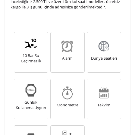
incelediğiniz 2.500 TL ve üzeri tüm kol saati modelleri, ücretsiz
Kişiselleştirilmiş ürünlerin teslim süresi gravür işleme
kargo ile 3 iş günü içinde adresinize gönderilmektedir.
sebebi ile 1-2 iş günü uzamaktadır. Gravür İşlemi
tamamlandıktan sonra siparişiniz kargoya verilecektir.
Kişiselleştirilmiş
iade ve değişim
ürünlerde
yapılamaz.
10 Bar Su
Alarm
Dünya Saatleri
Geçirmezlik
Günlük
Kronometre
Takvim
Kullanıma Uygun