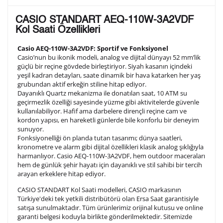
Lütfen aşağıdaki formu doldurunuz. Saatinizin metal
CASIO STANDART AEQ-110W-3A2VDF
arka kapağına gravür tekniği ile formda belirtmiş
Kol Saati Özellikleri
olduğunuz şekilde işlenecektir.
Casio AEQ-110W-3A2VDF: Sportif ve Fonksiyonel
Casio’nun bu ikonik modeli, analog ve dijital dünyayı 52 mm’lik
güçlü bir reçine gövdede birleştiriyor. Siyah kasanın içindeki
1. Satır
10
/ 10
yeşil kadran detayları, saate dinamik bir hava katarken her yaş
grubundan aktif erkeğin stiline hitap ediyor.
Dayanıklı Quartz mekanizma ile donatılan saat, 10 ATM su
2. Satır
geçirmezlik özelliği sayesinde yüzme gibi aktivitelerde güvenle
10
/ 10
kullanılabiliyor. Hafif ama darbelere dirençli reçine cam ve
kordon yapısı, en hareketli günlerde bile konforlu bir deneyim
sunuyor.
3. Satır
10
/ 10
Fonksiyonelliği ön planda tutan tasarımı; dünya saatleri,
kronometre ve alarm gibi dijital özellikleri klasik analog şıklığıyla
harmanlıyor. Casio AEQ-110W-3A2VDF, hem outdoor maceraları
Lütfen font seçiniz
hem de günlük şehir hayatı için dayanıklı ve stil sahibi bir tercih
arayan erkeklere hitap ediyor.
CASIO STANDART Kol Saati modelleri, CASIO markasının
Ön İzleme
Kişiselleştir
Vazgeç
Türkiye'deki tek yetkili distribütörü olan Ersa Saat garantisiyle
satışa sunulmaktadır. Tüm ürünlerimiz orijinal kutusu ve online
garanti belgesi koduyla birlikte gönderilmektedir. Sitemizde