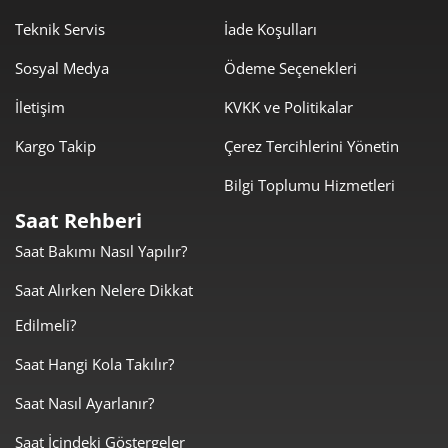
621,52 ₺
4.972,14 ₺
8
Teknik Servis
İade Koşulları
564,68 ₺
5.082,10 ₺
9
Sosyal Medya
Ödeme Seçenekleri
İletişim
KVKK ve Politikalar
Kargo Takip
Çerez Tercihlerini Yönetin
Bilgi Toplumu Hizmetleri
Taksit
Taksit Tutarı
Toplam Tutar
Saat Rehberi
4.274,05 ₺
4.274,05 ₺
Tek Çekim
Saat Bakımı Nasıl Yapılır?
2.137,03 ₺
4.274,05 ₺
Saat Alırken Nelere Dikkat
2
Edilmeli?
1.494,95 ₺
4.484,84 ₺
3
Saat Hangi Kola Takılır?
1.143,65 ₺
4.574,60 ₺
4
Saat Nasıl Ayarlanır?
933,50 ₺
4.667,52 ₺
5
Saat İçindeki Göstergeler