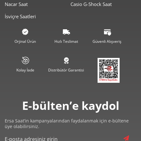
Nacar Saat
Casio G-Shock Saat
1.143,65 ₺
4.574,60 ₺
4
İsviçre Saatleri
933,50 ₺
4.667,52 ₺
5
794,14 ₺
4.764,83 ₺
6
Orjinal Ürün
Hızlı Teslimat
Güvenli Alışveriş
695,18 ₺
4.866,28 ₺
7
621,52 ₺
4.972,14 ₺
8
Kolay İade
Distribütör Garantisi
564,68 ₺
5.082,10 ₺
9
E-bülten’e kaydol
Ersa Saat’in kampanyalarından faydalanmak için e-bültene
üye olabilirsiniz.
Taksit
Taksit Tutarı
Toplam Tutar