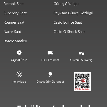
Reebok Saat
Güneş Gözlüğü
3.679,00 ₺
3.679,00 ₺
Tek Çekim
Superdry Saat
Ray-Ban Güneş Gözlüğü
1.839,50 ₺
3.679,00 ₺
2
Roamer Saat
Casio Edifice Saat
1.286,81 ₺
3.860,44 ₺
3
Nacar Saat
Casio G-Shock Saat
984,43 ₺
3.937,71 ₺
4
İsviçre Saatleri
803,54 ₺
4.017,69 ₺
5
683,57 ₺
4.101,45 ₺
6
Orjinal Ürün
Hızlı Teslimat
Güvenli Alışveriş
598,40 ₺
4.188,77 ₺
7
534,99 ₺
4.279,90 ₺
8
Kolay İade
Distribütör Garantisi
486,06 ₺
4.374,55 ₺
9