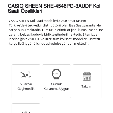
Lütfen aşağıdaki formu doldurunuz. Saatinizin metal
CASIO SHEEN SHE-4546PG-3AUDF Kol
arka kapağına gravür tekniği ile formda belirtmiş
Saati Özellikleri
olduğunuz şekilde işlenecektir.
CASIO SHEEN Kol Saati modelleri, CASIO markasının
Türkiye'deki tek yetkili distribütörü olan Ersa Saat garantisiyle
satışa sunulmaktadır. Tüm ürünlerimiz orijinal kutusu ve online
1. Satır
10
/ 10
garanti belgesi koduyla birlikte gönderilmektedir. Sitemizde
incelediğiniz 2.500 TL ve üzeri tüm kol saati modelleri, ücretsiz
kargo ile 3 iş günü içinde adresinize gönderilmektedir.
2. Satır
10
/ 10
3. Satır
10
/ 10
Lütfen font seçiniz
5 Bar Su
Günlük
Takvim
Geçirmezlik
Kullanıma Uygun
Ön İzleme
Kişiselleştir
Vazgeç
Kişiselleştirilmiş ürünlerin teslim süresi gravür işleme