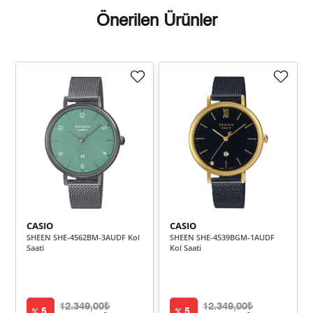
Önerilen Ürünler
Taksit
Taksit Tutarı
Toplam Tutar
3.679,00 ₺
3.679,00 ₺
Tek Çekim
1.839,50 ₺
3.679,00 ₺
2
1.286,81 ₺
3.860,44 ₺
3
984,43 ₺
3.937,71 ₺
4
CASIO
CASIO
803,54 ₺
4.017,69 ₺
5
SHEEN SHE-4562BM-3AUDF Kol
SHEEN SHE-4539BGM-1AUDF
Saati
Kol Saati
683,57 ₺
4.101,45 ₺
6
598,40 ₺
4.188,77 ₺
7
12.349,00₺
12.349,00₺
5
5