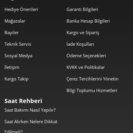
Hediye Önerileri
Garanti Bilgileri
683,57 ₺
4.101,45 ₺
6
Mağazalar
Banka Hesap Bilgileri
598,40 ₺
4.188,77 ₺
7
Bayiler
Kargo ve Sipariş
534,99 ₺
4.279,90 ₺
8
Teknik Servis
İade Koşulları
486,06 ₺
4.374,55 ₺
9
Sosyal Medya
Ödeme Seçenekleri
İletişim
KVKK ve Politikalar
Kargo Takip
Çerez Tercihlerini Yönetin
Bilgi Toplumu Hizmetleri
Taksit
Taksit Tutarı
Toplam Tutar
Saat Rehberi
3.679,00 ₺
3.679,00 ₺
Tek Çekim
Saat Bakımı Nasıl Yapılır?
1.839,50 ₺
3.679,00 ₺
Saat Alırken Nelere Dikkat
2
Edilmeli?