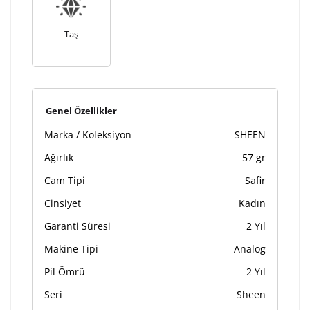
sebebi ile 1-2 iş günü uzamaktadır. Gravür İşlemi
tamamlandıktan sonra siparişiniz kargoya verilecektir.
Taş
Kişiselleştirilmiş
iade ve değişim
ürünlerde
yapılamaz.
Genel Özellikler
Marka / Koleksiyon
SHEEN
Ağırlık
57 gr
Cam Tipi
Safir
Cinsiyet
Kadın
Garanti Süresi
2 Yıl
Makine Tipi
Analog
Pil Ömrü
2 Yıl
Seri
Sheen