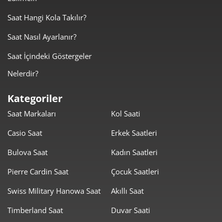
1.286,81 ₺
3.860,44 ₺
3
Saat Hangi Kola Takılır?
984,43 ₺
3.937,71 ₺
4
Saat Nasıl Ayarlanır?
803,54 ₺
4.017,69 ₺
5
Saat İçindeki Göstergeler
683,57 ₺
4.101,45 ₺
6
Nelerdir?
598,40 ₺
4.188,77 ₺
7
Kategoriler
Saat Markaları
Kol Saati
534,99 ₺
4.279,90 ₺
8
Casio Saat
Erkek Saatleri
486,06 ₺
4.374,55 ₺
9
Bulova Saat
Kadın Saatleri
Pierre Cardin Saat
Çocuk Saatleri
Swiss Military Hanowa Saat
Akıllı Saat
Timberland Saat
Duvar Saati
Taksit
Taksit Tutarı
Toplam Tutar