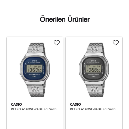
Önerilen Ürünler
Taksit
Taksit Tutarı
Toplam Tutar
8.188,05 ₺
8.188,05 ₺
Tek Çekim
4.094,03 ₺
8.188,05 ₺
2
2.863,96 ₺
8.591,87 ₺
3
2.190,96 ₺
8.763,83 ₺
4
CASIO
CASIO
1.788,37 ₺
8.941,85 ₺
5
RETRO A140WE-2ADF Kol Saati
RETRO A140WE-8ADF Kol Saati
1.521,38 ₺
9.128,26 ₺
6