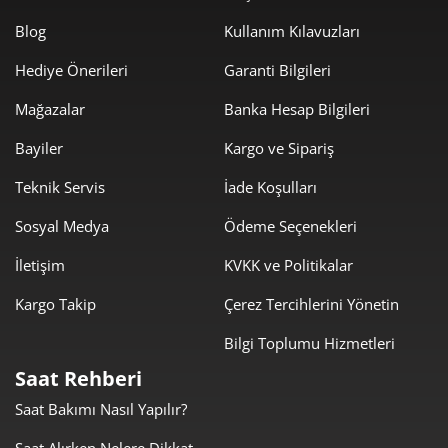
1.788,37 ₺
8.941,85 ₺
5
Blog
Kullanım Kılavuzları
Hediye Önerileri
Garanti Bilgileri
1.521,38 ₺
9.128,26 ₺
6
Mağazalar
Banka Hesap Bilgileri
1.331,80 ₺
9.322,61 ₺
7
Bayiler
Kargo ve Sipariş
1.190,68 ₺
9.525,42 ₺
8
Teknik Servis
İade Koşulları
1.081,79 ₺
9.736,09 ₺
9
Sosyal Medya
Ödeme Seçenekleri
İletişim
KVKK ve Politikalar
Kargo Takip
Çerez Tercihlerini Yönetin
Bilgi Toplumu Hizmetleri
Taksit
Taksit Tutarı
Toplam Tutar
Saat Rehberi
8.188,05 ₺
8.188,05 ₺
Tek Çekim
Saat Bakımı Nasıl Yapılır?
4.094,03 ₺
8.188,05 ₺
Saat Alırken Nelere Dikkat
2