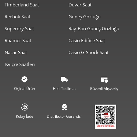
Timberland Saat
Duvar Saati
Taksit
Taksit Tutarı
Toplam Tutar
Reebok Saat
Güneş Gözlüğü
8.188,05 ₺
8.188,05 ₺
Tek Çekim
Superdry Saat
Ray-Ban Güneş Gözlüğü
4.094,03 ₺
8.188,05 ₺
2
Roamer Saat
Casio Edifice Saat
2.863,96 ₺
8.591,87 ₺
3
Nacar Saat
Casio G-Shock Saat
2.190,96 ₺
8.763,83 ₺
4
İsviçre Saatleri
1.788,37 ₺
8.941,85 ₺
5
1.521,38 ₺
9.128,26 ₺
6
Orjinal Ürün
Hızlı Teslimat
Güvenli Alışveriş
1.331,80 ₺
9.322,61 ₺
7
1.190,68 ₺
9.525,42 ₺
8
Kolay İade
Distribütör Garantisi
1.081,79 ₺
9.736,09 ₺
9