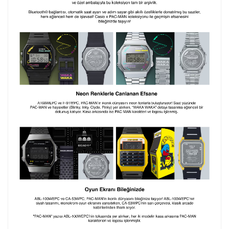
Kişiselleştirilmiş ürünlerin teslim süresi gravür işleme
sebebi ile 1-2 iş günü uzamaktadır. Gravür İşlemi
tamamlandıktan sonra siparişiniz kargoya verilecektir.
Kişiselleştirilmiş
iade ve değişim
ürünlerde
yapılamaz.