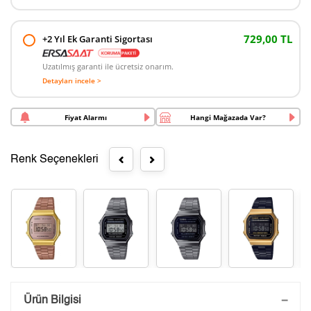
729,00 TL
+2 Yıl Ek Garanti Sigortası
Uzatılmış garanti ile ücretsiz onarım.
Detayları incele >
Fiyat Alarmı
Hangi Mağazada Var?
Renk Seçenekleri
Saatini Kişiselleştir
Ürün Bilgisi