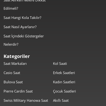
Edilmeli?
2.863,96 ₺
8.591,87 ₺
3
Saat Hangi Kola Takılır?
2.190,96 ₺
8.763,83 ₺
4
Saat Nasıl Ayarlanır?
1.788,37 ₺
8.941,85 ₺
5
Saat İçindeki Göstergeler
1.521,38 ₺
9.128,26 ₺
6
Nelerdir?
1.331,80 ₺
9.322,61 ₺
7
Kategoriler
Saat Markaları
Kol Saati
1.190,68 ₺
9.525,42 ₺
8
Casio Saat
Erkek Saatleri
1.081,79 ₺
9.736,09 ₺
9
Bulova Saat
Kadın Saatleri
Pierre Cardin Saat
Çocuk Saatleri
Swiss Military Hanowa Saat
Akıllı Saat