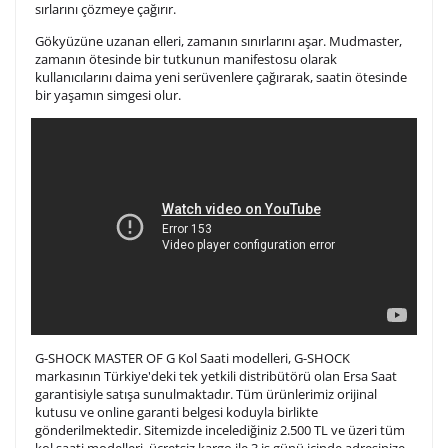
sırlarını çözmeye çağırır.
Gökyüzüne uzanan elleri, zamanın sınırlarını aşar. Mudmaster,
zamanın ötesinde bir tutkunun manifestosu olarak
kullanıcılarını daima yeni serüvenlere çağırarak, saatin ötesinde
bir yaşamın simgesi olur.
G-SHOCK MASTER OF G Kol Saati modelleri, G-SHOCK
markasının Türkiye'deki tek yetkili distribütörü olan Ersa Saat
garantisiyle satışa sunulmaktadır. Tüm ürünlerimiz orijinal
kutusu ve online garanti belgesi koduyla birlikte
gönderilmektedir. Sitemizde incelediğiniz 2.500 TL ve üzeri tüm
kol saati modelleri, ücretsiz kargo ile 3 iş günü içinde adresinize