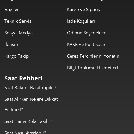
6.753,00 ₺
54.023,96 ₺
8
Bayiler
Kargo ve Sipariş
6.135,42 ₺
55.218,79 ₺
9
Teknik Servis
İade Koşulları
Sosyal Medya
Ödeme Seçenekleri
İletişim
KVKK ve Politikalar
Kargo Takip
Çerez Tercihlerini Yönetin
Taksit
Taksit Tutarı
Toplam Tutar
Bilgi Toplumu Hizmetleri
46.439,00 ₺
46.439,00 ₺
Tek Çekim
Saat Rehberi
Saat Bakımı Nasıl Yapılır?
23.219,50 ₺
46.439,00 ₺
2
Saat Alırken Nelere Dikkat
16.243,09 ₺
48.729,28 ₺
3
Edilmeli?
12.426,15 ₺
49.704,59 ₺
4
Saat Hangi Kola Takılır?
10.142,84 ₺
50.714,21 ₺
5
Saat Nasıl Ayarlanır?