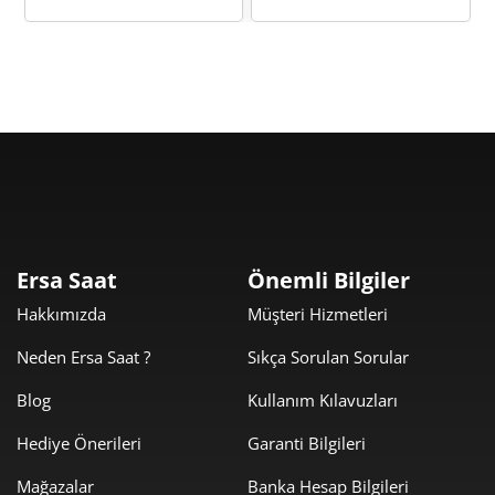
Taksit
Taksit Tutarı
Toplam Tutar
46.439,00 ₺
46.439,00 ₺
Tek Çekim
23.219,50 ₺
46.439,00 ₺
2
16.243,09 ₺
48.729,28 ₺
3
Ersa Saat
Önemli Bilgiler
12.426,15 ₺
49.704,59 ₺
Hakkımızda
Müşteri Hizmetleri
4
Neden Ersa Saat ?
Sıkça Sorulan Sorular
10.142,84 ₺
50.714,21 ₺
5
Blog
Kullanım Kılavuzları
8.628,58 ₺
51.771,46 ₺
6
Hediye Önerileri
Garanti Bilgileri
7.553,39 ₺
52.873,73 ₺
7
Mağazalar
Banka Hesap Bilgileri