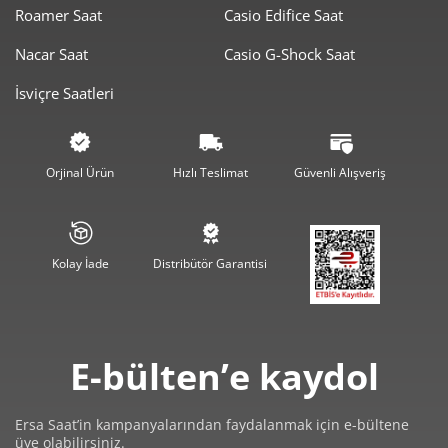
16.243,09 ₺
48.729,28 ₺
3
Roamer Saat
Casio Edifice Saat
12.426,15 ₺
49.704,59 ₺
4
Nacar Saat
Casio G-Shock Saat
İsviçre Saatleri
10.142,84 ₺
50.714,21 ₺
5
8.628,58 ₺
51.771,46 ₺
6
Orjinal Ürün
Hızlı Teslimat
Güvenli Alışveriş
7.553,39 ₺
52.873,73 ₺
7
6.753,00 ₺
54.023,96 ₺
8
Kolay İade
Distribütör Garantisi
6.135,42 ₺
55.218,79 ₺
9
E-bülten’e kaydol
Ersa Saat’in kampanyalarından faydalanmak için e-bültene
Taksit
Taksit Tutarı
Toplam Tutar
üye olabilirsiniz.