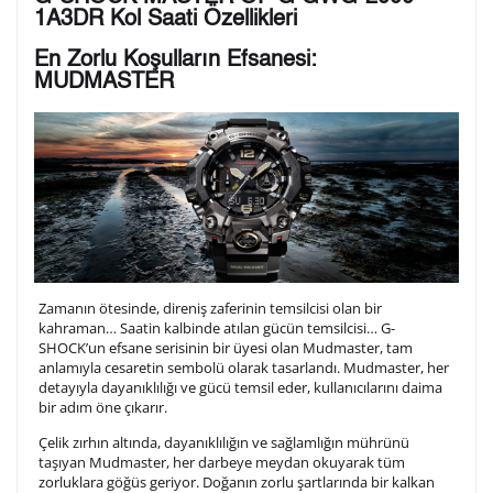
1A3DR Kol Saati Özellikleri
olduğunuz şekilde işlenecektir.
En Zorlu Koşulların Efsanesi:
MUDMASTER
1. Satır
10
/ 10
2. Satır
10
/ 10
3. Satır
10
/ 10
Lütfen font seçiniz
Zamanın ötesinde, direniş zaferinin temsilcisi olan bir
kahraman… Saatin kalbinde atılan gücün temsilcisi… G-
SHOCK’un efsane serisinin bir üyesi olan Mudmaster, tam
anlamıyla cesaretin sembolü olarak tasarlandı. Mudmaster, her
detayıyla dayanıklılığı ve gücü temsil eder, kullanıcılarını daima
Ön İzleme
Kişiselleştir
Vazgeç
bir adım öne çıkarır.
Çelik zırhın altında, dayanıklılığın ve sağlamlığın mührünü
Kişiselleştirilmiş ürünlerin teslim süresi gravür işleme
taşıyan Mudmaster, her darbeye meydan okuyarak tüm
zorluklara göğüs geriyor. Doğanın zorlu şartlarında bir kalkan
sebebi ile 1-2 iş günü uzamaktadır. Gravür İşlemi