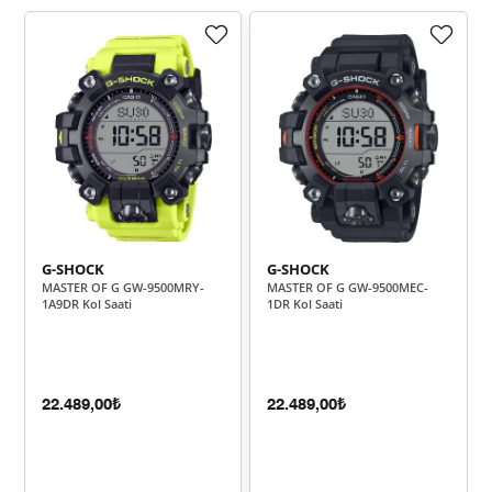
46.439,00 ₺
46.439,00 ₺
Tek Çekim
23.219,50 ₺
46.439,00 ₺
2
16.243,09 ₺
48.729,28 ₺
3
12.426,15 ₺
49.704,59 ₺
4
10.142,84 ₺
50.714,21 ₺
5
G-SHOCK
G-SHOCK
MASTER OF G GW-9500MRY-
MASTER OF G GW-9500MEC-
8.628,58 ₺
51.771,46 ₺
6
1A9DR Kol Saati
1DR Kol Saati
7.553,39 ₺
52.873,73 ₺
7
6.753,00 ₺
54.023,96 ₺
8
22.489,00₺
22.489,00₺
6.135,42 ₺
55.218,79 ₺
9