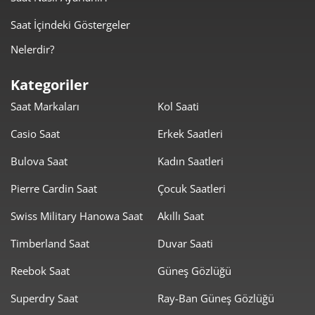
8.628,58 ₺
51.771,46 ₺
6
Saat İçindeki Göstergeler
Nelerdir?
7.553,39 ₺
52.873,73 ₺
7
Kategoriler
6.753,00 ₺
54.023,96 ₺
8
Saat Markaları
Kol Saati
6.135,42 ₺
55.218,79 ₺
9
Casio Saat
Erkek Saatleri
Bulova Saat
Kadın Saatleri
Pierre Cardin Saat
Çocuk Saatleri
Swiss Military Hanowa Saat
Akıllı Saat
Taksit
Taksit Tutarı
Toplam Tutar
Timberland Saat
Duvar Saati
46.439,00 ₺
46.439,00 ₺
Tek Çekim
Reebok Saat
Güneş Gözlüğü
23.219,50 ₺
46.439,00 ₺
2
Superdry Saat
Ray-Ban Güneş Gözlüğü