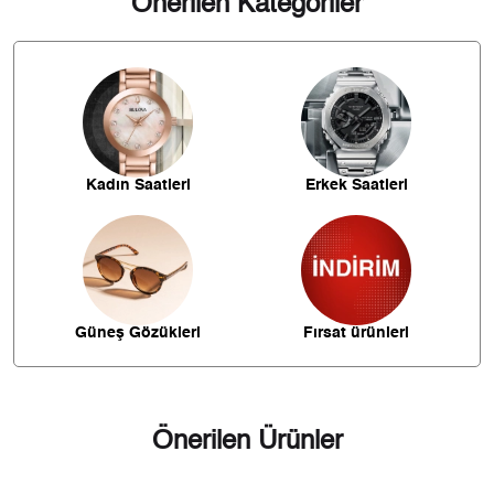
Önerilen Kategoriler
İade
16.243,09 ₺
48.729,28 ₺
3
- Kargonuz elinize ulaştığı tarihten itibaren 14 gün içerisinde
iade edebilirsiniz.
12.426,15 ₺
49.704,59 ₺
4
10.142,84 ₺
50.714,21 ₺
5
8.628,58 ₺
51.771,46 ₺
6
Kadın Saatleri
Erkek Saatleri
7.553,39 ₺
52.873,73 ₺
7
6.753,00 ₺
54.023,96 ₺
8
6.135,42 ₺
55.218,79 ₺
9
Güneş Gözükleri
Fırsat ürünleri
Önerilen Ürünler
Taksit
Taksit Tutarı
Toplam Tutar