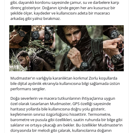
gibi, dayanıklı kordonu sayesinde çamur, su ve darbelere karşı
tamamlandıktan sonra siparişiniz kargoya verilecektir.
direnç gösteriyor. Doğanın içinde geçen her anı kusursuz bir
Kişiselleştirilmiş
iade ve değişim
şekilde ölçer, kaydeder ve kullanıcısını adeta bir maceracı
ürünlerde
yapılamaz.
arkadaş gibi yalnız bırakmaz.
Mudmaster'ın varlığıyla karanlıktan korkma! Zorlu koşullarda
bile dijital aydınlık ekranıyla kullanıcısına bilgi sağlamada üstün
performans sergiler.
Doğa severlerin ve macera tutkunlarının ihtiyaçlarına uygun
özel olarak tasarlanan Mudmaster, GPS özelliği sayesinde
haritasız yollarda bile kullanıcısına doğru yolu gösterir,
keşfetmenin sınırsız özgürlüğünü hissettirir. Termometre,
barometre ve pusula gibi özellikleri, saatin ruhunda bir bilge gibi
saklanır ve ortaya çıkacağı anı bekler. Bu özellikler Mudmaster’ın
dünyasında bir melodi gibi çalarak, kullanıcılarına doğanın