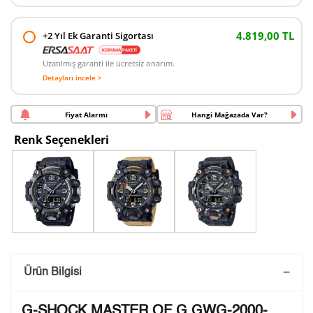
4.819,00 TL
+2 Yıl Ek Garanti Sigortası
Uzatılmış garanti ile ücretsiz onarım.
Detayları incele >
Fiyat Alarmı
Hangi Mağazada Var?
Renk Seçenekleri
Saatini Kişiselleştir
Ürün Bilgisi
Lütfen aşağıdaki formu doldurunuz. Saatinizin metal
G-SHOCK MASTER OF G GWG-2000-
arka kapağına gravür tekniği ile formda belirtmiş