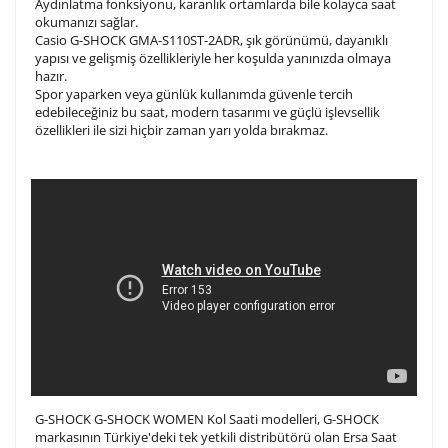
Aydınlatma fonksiyonu, karanlık ortamlarda bile kolayca saat
Kişiselleştirilmiş ürünlerin teslim süresi gravür işleme
okumanızı sağlar.
sebebi ile 1-2 iş günü uzamaktadır. Gravür İşlemi
Casio G-SHOCK GMA-S110ST-2ADR, şık görünümü, dayanıklı
tamamlandıktan sonra siparişiniz kargoya verilecektir.
yapısı ve gelişmiş özellikleriyle her koşulda yanınızda olmaya
Kişiselleştirilmiş
iade ve değişim
hazır.
ürünlerde
yapılamaz.
Spor yaparken veya günlük kullanımda güvenle tercih
edebileceğiniz bu saat, modern tasarımı ve güçlü işlevsellik
özellikleri ile sizi hiçbir zaman yarı yolda bırakmaz.
G-SHOCK G-SHOCK WOMEN Kol Saati modelleri, G-SHOCK
markasının Türkiye'deki tek yetkili distribütörü olan Ersa Saat