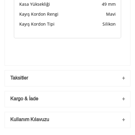
Kasa Yüksekliği
49 mm
Kayış Kordon Rengi
Mavi
Kayış Kordon Tipi
Silikon
Taksitler
Kargo & İade
Kargo ve Sipariş
Kullanım Kılavuzu
Taksit
Taksit Tutarı
Toplam Tutar
- Sipariş gönderimi 3 iş günü içerisinde yapılmaktadır. Resmi
bayram ve hafta sonu verilen siparişler tatil bitiminde kargoya