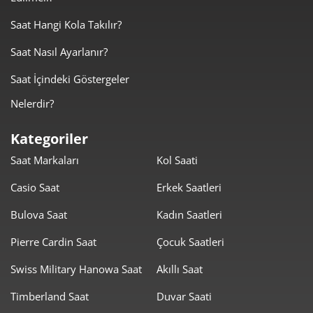
3.464,51 ₺
13.858,02 ₺
4
Saat Hangi Kola Takılır?
2.827,90 ₺
14.139,51 ₺
5
Saat Nasıl Ayarlanır?
2.405,71 ₺
14.434,28 ₺
6
Saat İçindeki Göstergeler
Nelerdir?
2.105,94 ₺
14.741,60 ₺
7
Kategoriler
1.882,79 ₺
15.062,30 ₺
8
Saat Markaları
Kol Saati
1.710,60 ₺
15.395,42 ₺
9
Casio Saat
Erkek Saatleri
Bulova Saat
Kadın Saatleri
Pierre Cardin Saat
Çocuk Saatleri
Swiss Military Hanowa Saat
Akıllı Saat
Taksit
Taksit Tutarı
Toplam Tutar
Timberland Saat
Duvar Saati
12.947,55 ₺
12.947,55 ₺
Tek Çekim