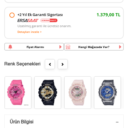
1.379,00 TL
+2 Yıl Ek Garanti Sigortası
Uzatılmış garanti ile ücretsiz onarım.
Detayları incele >
Fiyat Alarmı
Hangi Mağazada Var?
Renk Seçenekleri
Saatini Kişiselleştir
Ürün Bilgisi