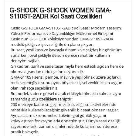
Lütfen aşağıdaki formu doldurunuz. Saatinizin metal
G-SHOCK G-SHOCK WOMEN GMA-
arka kapağına gravür tekniği ile formda belirtmiş
S110ST-2ADR Kol Saati Özellikleri
olduğunuz şekilde işlenecektir.
Casio G-SHOCK GMA-S110ST-2ADR Kol Saati: Modern Tasarım,
Yüksek Performans ve Dayanıklılığın Mükemmel Birleşimi
Casio'nun G-SHOCK koleksiyonundan GMA-S110ST-2ADR
1. Satır
10
/ 10
modeli, şıklığı ve işlevselliği ile ön plana çıkıyor.
Bu saat, yeşil kasa ve kayışıyla dinamik ve çağdaş bir görünüm
sunarken, oval şekliyle de son derece rahat bir kullanım
2. Satır
deneyimi sağlar.
10
/ 10
Gri kadran, zarif ve sade tasarımıyla hem estetik açıdan hem de
okuma açısından oldukça fonksiyoneldir.
GMA-S110ST serisi, pembe, mavi ve yeşil olmak üzere üç farklı
3. Satır
10
/ 10
renk seçeneğiyle sunuluyor, böylece kişisel zevkinize en uygun
olanı rahatça seçebilirsiniz.
Bu model, sadece görsel olarak etkileyici olmakla kalmaz, aynı
Lütfen font seçiniz
zamanda güçlü özelliklere sahiptir.
200 metreye kadar su geçirmezlik özelliği, su aktivitelerinde
rahatlıkla kullanabileceğiniz güvenilir bir saat olmasını sağlar.
Ayrıca, alarm, kronometre, takvim gibi günlük yaşamı
Ön İzleme
Kişiselleştir
Vazgeç
kolaylaştıran fonksiyonlarla donatılmıştır. Dünya saati özelliği
sayesinde farklı zaman dilimlerinde de kullanımı son derece
pratik hale gelir.