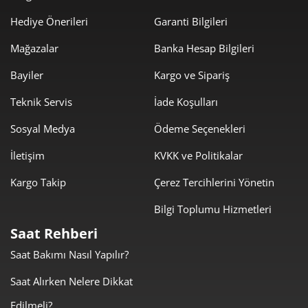
6
Hediye Önerileri
Garanti Bilgileri
2.105,94 ₺
14.741,60 ₺
7
Mağazalar
Banka Hesap Bilgileri
1.882,79 ₺
15.062,30 ₺
8
Bayiler
Kargo ve Sipariş
1.710,60 ₺
15.395,42 ₺
9
Teknik Servis
İade Koşulları
Sosyal Medya
Ödeme Seçenekleri
İletişim
KVKK ve Politikalar
Kargo Takip
Çerez Tercihlerini Yönetin
Taksit
Taksit Tutarı
Toplam Tutar
Bilgi Toplumu Hizmetleri
12.947,55 ₺
12.947,55 ₺
Tek Çekim
Saat Rehberi
Saat Bakımı Nasıl Yapılır?
6.473,78 ₺
12.947,55 ₺
2
Saat Alırken Nelere Dikkat
4.528,70 ₺
13.586,10 ₺
3
Edilmeli?