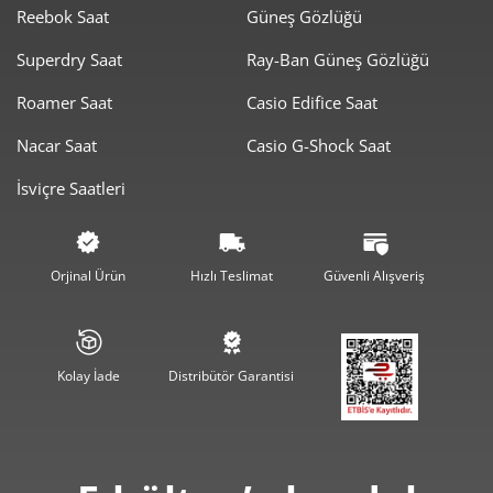
Reebok Saat
Güneş Gözlüğü
6.473,78 ₺
12.947,55 ₺
2
Superdry Saat
Ray-Ban Güneş Gözlüğü
4.528,70 ₺
13.586,10 ₺
3
Roamer Saat
Casio Edifice Saat
3.464,51 ₺
13.858,02 ₺
4
Nacar Saat
Casio G-Shock Saat
İsviçre Saatleri
2.827,90 ₺
14.139,51 ₺
5
2.405,71 ₺
14.434,28 ₺
6
Orjinal Ürün
Hızlı Teslimat
Güvenli Alışveriş
2.105,94 ₺
14.741,60 ₺
7
1.882,79 ₺
15.062,30 ₺
8
Kolay İade
Distribütör Garantisi
1.710,60 ₺
15.395,42 ₺
9