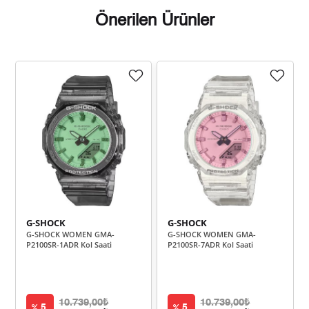
Önerilen Ürünler
Taksit
Taksit Tutarı
Toplam Tutar
12.947,55 ₺
12.947,55 ₺
Tek Çekim
6.473,78 ₺
12.947,55 ₺
2
4.528,70 ₺
13.586,10 ₺
3
3.464,51 ₺
13.858,02 ₺
4
2.827,90 ₺
14.139,51 ₺
5
G-SHOCK
G-SHOCK
G-SHOCK WOMEN GMA-
G-SHOCK WOMEN GMA-
2.405,71 ₺
14.434,28 ₺
6
P2100SR-1ADR Kol Saati
P2100SR-7ADR Kol Saati
2.105,94 ₺
14.741,60 ₺
7
1.882,79 ₺
15.062,30 ₺
8
10.739,00₺
10.739,00₺
5
5