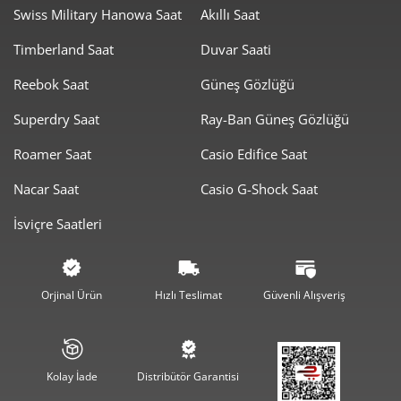
Swiss Military Hanowa Saat
Akıllı Saat
Timberland Saat
Duvar Saati
Taksit
Taksit Tutarı
Toplam Tutar
Reebok Saat
Güneş Gözlüğü
9.999,00 ₺
9.999,00 ₺
Tek Çekim
Superdry Saat
Ray-Ban Güneş Gözlüğü
4.999,50 ₺
9.999,00 ₺
2
Roamer Saat
Casio Edifice Saat
3.497,38 ₺
10.492,13 ₺
3
Nacar Saat
Casio G-Shock Saat
2.675,53 ₺
10.702,13 ₺
4
İsviçre Saatleri
2.183,90 ₺
10.919,52 ₺
5
1.857,86 ₺
11.147,16 ₺
6
Orjinal Ürün
Hızlı Teslimat
Güvenli Alışveriş
1.626,36 ₺
11.384,49 ₺
7
1.454,02 ₺
11.632,15 ₺
8
Kolay İade
Distribütör Garantisi