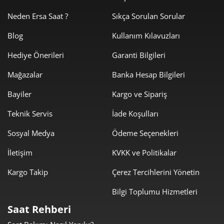
2.675,53 ₺
10.702,13 ₺
4
Neden Ersa Saat ?
Sıkça Sorulan Sorular
2.183,90 ₺
10.919,52 ₺
5
Blog
Kullanım Kılavuzları
Hediye Önerileri
Garanti Bilgileri
1.857,86 ₺
11.147,16 ₺
6
Mağazalar
Banka Hesap Bilgileri
1.626,36 ₺
11.384,49 ₺
7
Bayiler
Kargo ve Sipariş
1.454,02 ₺
11.632,15 ₺
8
Teknik Servis
İade Koşulları
1.321,05 ₺
11.889,42 ₺
9
Sosyal Medya
Ödeme Seçenekleri
İletişim
KVKK ve Politikalar
Kargo Takip
Çerez Tercihlerini Yönetin
Bilgi Toplumu Hizmetleri
Taksit
Taksit Tutarı
Toplam Tutar
Saat Rehberi
9.999,00 ₺
9.999,00 ₺
Tek Çekim