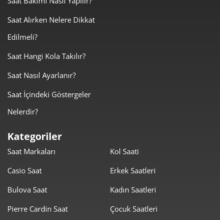
Saat Bakımı Nasıl Yapılır?
4.999,50 ₺
9.999,00 ₺
Saat Alırken Nelere Dikkat
2
Edilmeli?
3.497,38 ₺
10.492,13 ₺
3
Saat Hangi Kola Takılır?
2.675,53 ₺
10.702,13 ₺
4
Saat Nasıl Ayarlanır?
2.183,90 ₺
10.919,52 ₺
5
Saat İçindeki Göstergeler
1.857,86 ₺
11.147,16 ₺
6
Nelerdir?
1.626,36 ₺
11.384,49 ₺
7
Kategoriler
Saat Markaları
Kol Saati
1.454,02 ₺
11.632,15 ₺
8
Casio Saat
Erkek Saatleri
1.321,05 ₺
11.889,42 ₺
9
Bulova Saat
Kadın Saatleri
Pierre Cardin Saat
Çocuk Saatleri