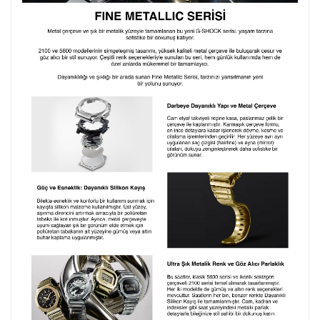
Lütfen font seçiniz
Ön İzleme
Kişiselleştir
Vazgeç
Kişiselleştirilmiş ürünlerin teslim süresi gravür işleme
sebebi ile 1-2 iş günü uzamaktadır. Gravür İşlemi
tamamlandıktan sonra siparişiniz kargoya verilecektir.
Kişiselleştirilmiş
iade ve değişim
ürünlerde
yapılamaz.