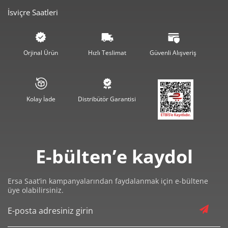
İsviçre Saatleri
1.763,47 ₺
8.817,35 ₺
5
1.500,20 ₺
9.001,17 ₺
6
Orjinal Ürün
Hızlı Teslimat
Güvenli Alışveriş
1.313,26 ₺
9.192,82 ₺
7
1.174,10 ₺
9.392,80 ₺
8
Kolay İade
Distribütör Garantisi
1.066,73 ₺
9.600,54 ₺
9
E-bülten’e kaydol
Ersa Saat’in kampanyalarından faydalanmak için e-bültene
Taksit
Taksit Tutarı
Toplam Tutar
üye olabilirsiniz.
8.074,05 ₺
8.074,05 ₺
Tek Çekim
4.037,03 ₺
8.074,05 ₺
2