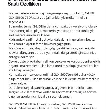
Saati Özellikleri
olduğunuz şekilde işlenecektir.
Sörf aktivitelerinizde plajın ve güneşin keyfini çıkarın; G-LIDE
GLX-S5600-7BDR saati, doğal renkleriyle mükemmel bir
seçenektir.
1. Satır
10
/ 10
Bu model, temel G-LIDE'in daha kompakt bir versiyonu olarak
tasarlanmış olup, plaj atmosferini yansıtan toprak tonlarıyla
sörf maceralarınıza eşlik eder.
2. Satır
Kadrandaki zarif metal detaylar dalgaları simgelerken, beyaz
10
/ 10
renk tonu plajların ferah havasını çağrıştırır.
Sörfçülerin ihtiyaç duyduğu gelgit grafikleri ve ay verileri gibi
işlevler, dünyanın dört bir yanındaki dalga sörfü için saatinize
3. Satır
10
/ 10
entegre edilmiştir.
Çevre dostu biyo-tabanlı silikon çerçeve ve kordon, yenilenebilir
organik malzemeler kullanılarak üretilmiş olup, çevresel etkileri
Lütfen font seçiniz
azaltmayı amaçlar.
Kompakt ve ince yapısı, orijinal GLX-5600'ten %6 daha küçük
olup, rahat bir kullanım sunar ve ince bileklerde mükemmel bir
uyum sağlar.
Ön İzleme
Kişiselleştir
Vazgeç
Darbelere karşı dayanıklı yapısıyla güvenilir bir performans
sergiler ve 200 metreye kadar su geçirmezlik özelliği ile sörf ve
diğer su sporları için ideal bir seçenek sunar.
Kişiselleştirilmiş ürünlerin teslim süresi gravür işleme
G-SHOCK G-LIDE Kol Saati modelleri, G-SHOCK markasının
sebebi ile 1-2 iş günü uzamaktadır. Gravür İşlemi
Türkiye'deki tek yetkili distribütörü olan Ersa Saat garantisiyle