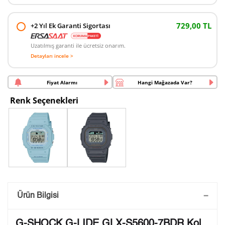
729,00 TL
+2 Yıl Ek Garanti Sigortası
Uzatılmış garanti ile ücretsiz onarım.
Detayları incele >
Fiyat Alarmı
Hangi Mağazada Var?
Renk Seçenekleri
Saatini Kişiselleştir
Ürün Bilgisi
Lütfen aşağıdaki formu doldurunuz. Saatinizin metal
G-SHOCK G-LIDE GLX-S5600-7BDR Kol
arka kapağına gravür tekniği ile formda belirtmiş