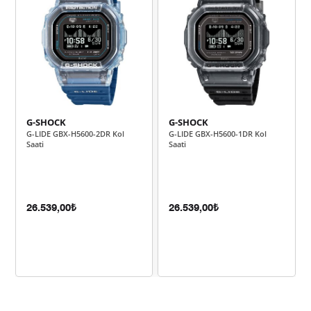
4.037,03 ₺
8.074,05 ₺
2
2.824,08 ₺
8.472,25 ₺
3
2.160,45 ₺
8.641,82 ₺
4
1.763,47 ₺
8.817,35 ₺
5
G-SHOCK
G-SHOCK
G-LIDE GBX-H5600-2DR Kol
G-LIDE GBX-H5600-1DR Kol
1.500,20 ₺
9.001,17 ₺
6
Saati
Saati
1.313,26 ₺
9.192,82 ₺
7
1.174,10 ₺
9.392,80 ₺
8
26.539,00₺
26.539,00₺
1.066,73 ₺
9.600,54 ₺
9