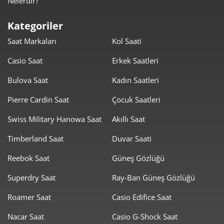
Nelerdir?
1.313,26 ₺
9.192,82 ₺
7
Kategoriler
1.174,10 ₺
9.392,80 ₺
8
Saat Markaları
Kol Saati
1.066,73 ₺
9.600,54 ₺
9
Casio Saat
Erkek Saatleri
Bulova Saat
Kadın Saatleri
Pierre Cardin Saat
Çocuk Saatleri
Swiss Military Hanowa Saat
Akıllı Saat
Taksit
Taksit Tutarı
Toplam Tutar
Timberland Saat
Duvar Saati
8.074,05 ₺
8.074,05 ₺
Tek Çekim
Reebok Saat
Güneş Gözlüğü
4.037,03 ₺
8.074,05 ₺
2
Superdry Saat
Ray-Ban Güneş Gözlüğü
2.824,08 ₺
8.472,25 ₺
3
Roamer Saat
Casio Edifice Saat
2.160,45 ₺
8.641,82 ₺
4
Nacar Saat
Casio G-Shock Saat