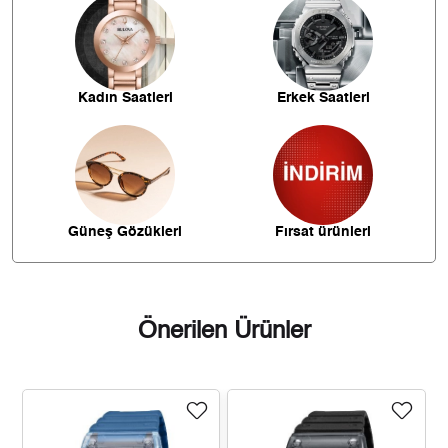
1.763,47 ₺
8.817,35 ₺
5
1.500,20 ₺
9.001,17 ₺
6
Kadın Saatleri
Erkek Saatleri
1.313,26 ₺
9.192,82 ₺
7
1.174,10 ₺
9.392,80 ₺
8
1.066,73 ₺
9.600,54 ₺
9
Güneş Gözükleri
Fırsat ürünleri
Önerilen Ürünler
Taksit
Taksit Tutarı
Toplam Tutar
8.074,05 ₺
8.074,05 ₺
Tek Çekim