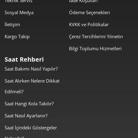
Teknik Servis
İade Koşulları
Sosyal Medya
Ödeme Seçenekleri
İletişim
KVKK ve Politikalar
Kargo Takip
Çerez Tercihlerini Yönetin
Taksit
Taksit Tutarı
Toplam Tutar
Bilgi Toplumu Hizmetleri
8.074,05 ₺
8.074,05 ₺
Tek Çekim
Saat Rehberi
Saat Bakımı Nasıl Yapılır?
4.037,03 ₺
8.074,05 ₺
2
Saat Alırken Nelere Dikkat
2.824,08 ₺
8.472,25 ₺
3
Edilmeli?
2.160,45 ₺
8.641,82 ₺
4
Saat Hangi Kola Takılır?
1.763,47 ₺
8.817,35 ₺
5
Saat Nasıl Ayarlanır?
1.500,20 ₺
9.001,17 ₺
6
Saat İçindeki Göstergeler