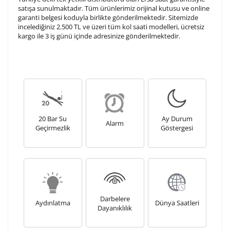
tamamlandıktan sonra siparişiniz kargoya verilecektir.
satışa sunulmaktadır. Tüm ürünlerimiz orijinal kutusu ve online
Kişiselleştirilmiş
iade ve değişim
garanti belgesi koduyla birlikte gönderilmektedir. Sitemizde
incelediğiniz 2.500 TL ve üzeri tüm kol saati modelleri, ücretsiz
ürünlerde
yapılamaz.
kargo ile 3 iş günü içinde adresinize gönderilmektedir.
20 Bar Su
Ay Durum
Alarm
Geçirmezlik
Göstergesi
Darbelere
Aydınlatma
Dünya Saatleri
Dayanıklılık