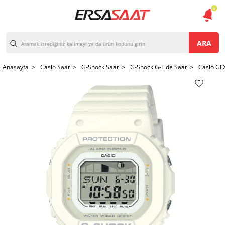
1
ARA
Anasayfa >
Casio Saat >
G-Shock Saat >
G-Shock G-Lide Saat >
Casio GL