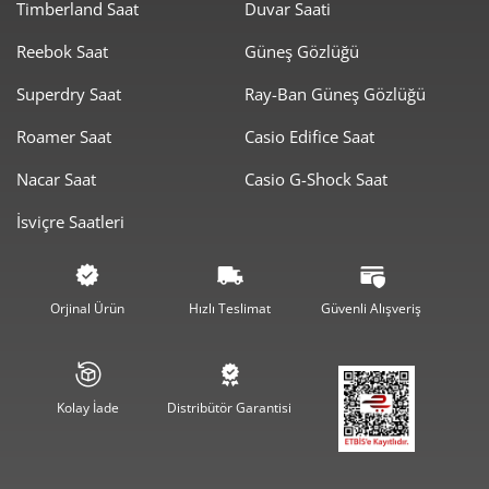
Timberland Saat
Duvar Saati
Taksit
Taksit Tutarı
Toplam Tutar
Reebok Saat
Güneş Gözlüğü
10.173,55 ₺
10.173,55 ₺
Tek Çekim
Superdry Saat
Ray-Ban Güneş Gözlüğü
5.086,78 ₺
10.173,55 ₺
2
Roamer Saat
Casio Edifice Saat
3.558,43 ₺
10.675,29 ₺
3
Nacar Saat
Casio G-Shock Saat
2.722,24 ₺
10.888,95 ₺
4
İsviçre Saatleri
2.222,03 ₺
11.110,13 ₺
5
1.890,29 ₺
11.341,75 ₺
6
Orjinal Ürün
Hızlı Teslimat
Güvenli Alışveriş
1.654,75 ₺
11.583,23 ₺
7
1.479,40 ₺
11.835,21 ₺
8
Kolay İade
Distribütör Garantisi
1.344,11 ₺
12.096,97 ₺
9