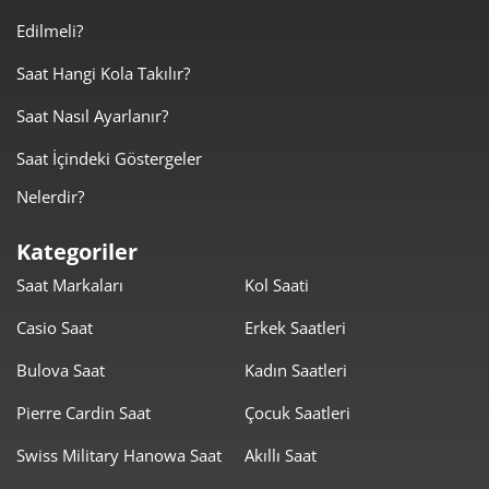
Edilmeli?
3.558,43 ₺
10.675,29 ₺
3
Saat Hangi Kola Takılır?
2.722,24 ₺
10.888,95 ₺
4
Saat Nasıl Ayarlanır?
2.222,03 ₺
11.110,13 ₺
5
Saat İçindeki Göstergeler
1.890,29 ₺
11.341,75 ₺
6
Nelerdir?
1.654,75 ₺
11.583,23 ₺
7
Kategoriler
Saat Markaları
Kol Saati
1.479,40 ₺
11.835,21 ₺
8
Casio Saat
Erkek Saatleri
1.344,11 ₺
12.096,97 ₺
9
Bulova Saat
Kadın Saatleri
Pierre Cardin Saat
Çocuk Saatleri
Swiss Military Hanowa Saat
Akıllı Saat