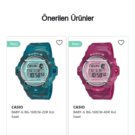
Önerilen Ürünler
Taksit
Taksit Tutarı
Toplam Tutar
Yeni
Yeni
10.173,55 ₺
10.173,55 ₺
Tek Çekim
5.086,78 ₺
10.173,55 ₺
2
3.558,43 ₺
10.675,29 ₺
3
2.722,24 ₺
10.888,95 ₺
4
CASIO
CASIO
2.222,03 ₺
11.110,13 ₺
5
BABY-G BG-169CM-2DR Kol
BABY-G BG-169CM-4DR Kol
Saati
Saati
1.890,29 ₺
11.341,75 ₺
6
1.654,75 ₺
11.583,23 ₺
7