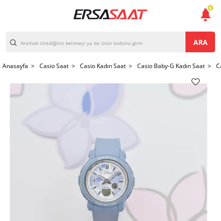
1
ARA
Anasayfa >
Casio Saat >
Casio Kadın Saat >
Casio Baby-G Kadın Saat >
C