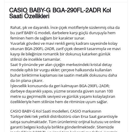
Lütfen aşağıdaki formu doldurunuz. Saatinizin metal
CASIO BABY-G BGA-290FL-2ADR Kol
arka kapağına gravür tekniği ile formda belirtmiş
Saati Özellikleri
olduğunuz şekilde işlenecektir.
Rahat, şık ve dayanıklı. İnce çiçek motifleriyle süslenmiş olsa da
bu zarif BABY-G modeli, darbelere karşı güçlü duruşuyla hem
feminen hem de sağlam bir karakter sunar.
1. Satır
10
/ 10
Yuvarlak gövdesi ve mavi renkli geniş kadranı sayesinde kolay
okunan BGA-290FL-2ADR, zarif çiçek desenli tasarımıyla ve mavi
kayışı ile bileğinize romantik bir dokunuş katarken günlük
2. Satır
stilinizi de incelikle tamamlar.
10
/ 10
Saat 9 yönünde yer alan çiçeğin merkezindeki kristal detay
modele ışıltılı bir vurgu ekler; çerçeve halkasında kullanılan
buhar biriktirme kaplaması ise saatin metalik dokusunu daha
3. Satır
10
/ 10
da ön plana çıkarır.
İşlevsellik konusunda da geri kalmayan BGA-290FL-2ADR;
darbeye dayanıklı yapısı, yüzme sırasında güven sunan 100
Lütfen font seçiniz
metre su geçirmezlik seviyesi ve günlük yaşamı kolaylaştıran
özellikleriyle hem stilinize hem de ritminize uyum sağlar.
CASIO BABY-G Kol Saati modelleri, CASIO markasının
Ön İzleme
Kişiselleştir
Vazgeç
Türkiye'deki tek yetkili distribütörü olan Ersa Saat garantisiyle
satışa sunulmaktadır. Tüm ürünlerimiz orijinal kutusu ve online
garanti belgesi koduyla birlikte gönderilmektedir. Sitemizde