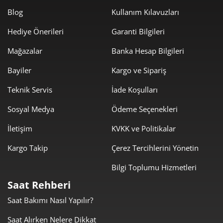
2.222,03 ₺
11.110,13 ₺
5
Blog
Kullanım Kılavuzları
Hediye Önerileri
Garanti Bilgileri
1.890,29 ₺
11.341,75 ₺
6
Mağazalar
Banka Hesap Bilgileri
1.654,75 ₺
11.583,23 ₺
7
Bayiler
Kargo ve Sipariş
1.479,40 ₺
11.835,21 ₺
8
Teknik Servis
İade Koşulları
1.344,11 ₺
12.096,97 ₺
9
Sosyal Medya
Ödeme Seçenekleri
İletişim
KVKK ve Politikalar
Kargo Takip
Çerez Tercihlerini Yönetin
Bilgi Toplumu Hizmetleri
Taksit
Taksit Tutarı
Toplam Tutar
Saat Rehberi
10.173,55 ₺
10.173,55 ₺
Tek Çekim
Saat Bakımı Nasıl Yapılır?
5.086,78 ₺
10.173,55 ₺
Saat Alırken Nelere Dikkat
2