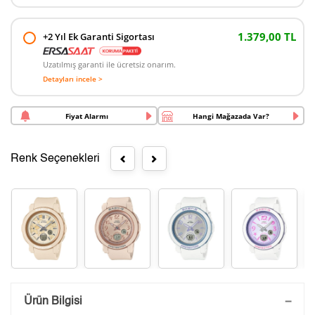
1.379,00 TL
+2 Yıl Ek Garanti Sigortası
Uzatılmış garanti ile ücretsiz onarım.
Detayları incele >
Fiyat Alarmı
Hangi Mağazada Var?
Renk Seçenekleri
Saatini Kişiselleştir
Ürün Bilgisi