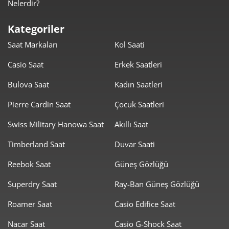
Nelerdir?
1.758,00 ₺
8.790,00 ₺
5
Kategoriler
1.495,54 ₺
8.973,24 ₺
6
Saat Markaları
Kol Saati
1.309,18 ₺
9.164,29 ₺
7
Casio Saat
Erkek Saatleri
1.170,46 ₺
9.363,66 ₺
8
Bulova Saat
Kadın Saatleri
1.063,42 ₺
9.570,75 ₺
Pierre Cardin Saat
Çocuk Saatleri
9
Swiss Military Hanowa Saat
Akıllı Saat
Timberland Saat
Duvar Saati
Reebok Saat
Güneş Gözlüğü
Taksit
Taksit Tutarı
Toplam Tutar
Superdry Saat
Ray-Ban Güneş Gözlüğü
8.049,00 ₺
8.049,00 ₺
Roamer Saat
Casio Edifice Saat
Tek Çekim
Nacar Saat
Casio G-Shock Saat
4.024,50 ₺
8.049,00 ₺
2