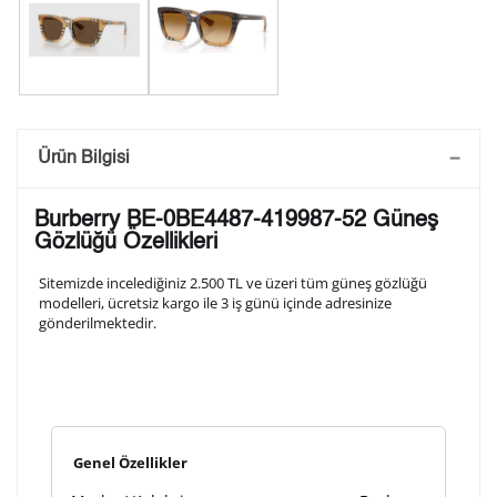
Saatini Kişiselleştir
Ürün Bilgisi
Lütfen aşağıdaki formu doldurunuz. Saatinizin metal
Burberry BE-0BE4487-419987-52 Güneş
arka kapağına gravür tekniği ile formda belirtmiş
Gözlüğü Özellikleri
olduğunuz şekilde işlenecektir.
Sitemizde incelediğiniz 2.500 TL ve üzeri tüm güneş gözlüğü
modelleri, ücretsiz kargo ile 3 iş günü içinde adresinize
gönderilmektedir.
1. Satır
10
/ 10
2. Satır
10
/ 10
Genel Özellikler
3. Satır
10
/ 10