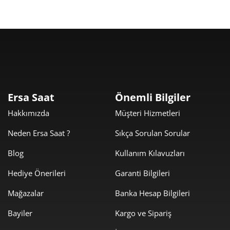
Taksit
Taksit Tutarı
Toplam Tutar
8.049,00 ₺
8.049,00 ₺
Tek Çekim
Ersa Saat
Önemli Bilgiler
Hakkımızda
Müşteri Hizmetleri
4.024,50 ₺
8.049,00 ₺
2
Neden Ersa Saat ?
Sıkça Sorulan Sorular
2.815,32 ₺
8.445,96 ₺
3
Blog
Kullanım Kılavuzları
2.153,75 ₺
8.615,01 ₺
4
Hediye Önerileri
Garanti Bilgileri
1.758,00 ₺
8.790,00 ₺
5
Mağazalar
Banka Hesap Bilgileri
1.495,54 ₺
8.973,24 ₺
6
Bayiler
Kargo ve Sipariş