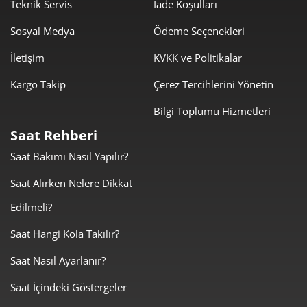
1.309,18 ₺
9.164,29 ₺
Teknik Servis
İade Koşulları
7
Sosyal Medya
Ödeme Seçenekleri
1.170,46 ₺
9.363,66 ₺
8
İletişim
KVKK ve Politikalar
1.063,42 ₺
9.570,75 ₺
9
Kargo Takip
Çerez Tercihlerini Yönetin
Bilgi Toplumu Hizmetleri
Saat Rehberi
Saat Bakımı Nasıl Yapılır?
Taksit
Taksit Tutarı
Toplam Tutar
Saat Alırken Nelere Dikkat
8.049,00 ₺
8.049,00 ₺
Tek Çekim
Edilmeli?
4.024,50 ₺
8.049,00 ₺
2
Saat Hangi Kola Takılır?
Saat Nasıl Ayarlanır?
2.815,32 ₺
8.445,96 ₺
3
Saat İçindeki Göstergeler
2.153,75 ₺
8.615,01 ₺
4