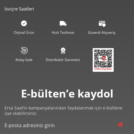
İsviçre Saatleri
2.815,32 ₺
8.445,96 ₺
3
2.153,75 ₺
8.615,01 ₺
4
Orjinal Ürün
Hızlı Teslimat
Güvenli Alışveriş
1.758,00 ₺
8.790,00 ₺
5
1.495,54 ₺
8.973,24 ₺
6
Kolay İade
Distribütör Garantisi
1.309,18 ₺
9.164,29 ₺
7
1.170,46 ₺
9.363,66 ₺
8
E-bülten’e kaydol
1.063,42 ₺
9.570,75 ₺
9
Ersa Saat’in kampanyalarından faydalanmak için e-bültene
üye olabilirsiniz.