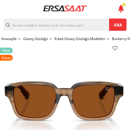
1
ARA
Anasayfa >
Güneş Gözlüğü >
Erkek Güneş Gözlüğü Modelleri >
Burberry 
Yeni
Fırsat