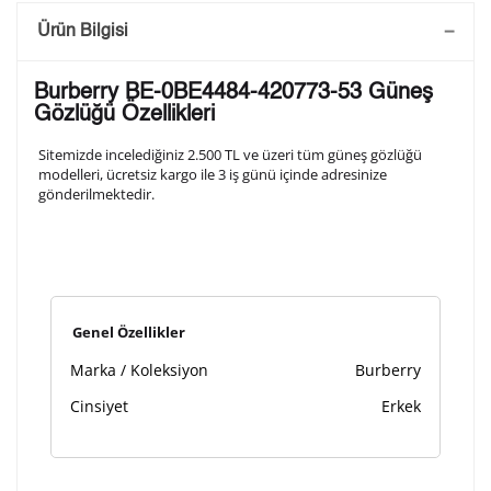
Saatini Kişiselleştir
Ürün Bilgisi
Lütfen aşağıdaki formu doldurunuz. Saatinizin metal
Burberry BE-0BE4484-420773-53 Güneş
arka kapağına gravür tekniği ile formda belirtmiş
Gözlüğü Özellikleri
olduğunuz şekilde işlenecektir.
Sitemizde incelediğiniz 2.500 TL ve üzeri tüm güneş gözlüğü
modelleri, ücretsiz kargo ile 3 iş günü içinde adresinize
gönderilmektedir.
1. Satır
10
/ 10
2. Satır
10
/ 10
Genel Özellikler
3. Satır
10
/ 10
Marka / Koleksiyon
Burberry
Lütfen font seçiniz
Cinsiyet
Erkek
Ön İzleme
Kişiselleştir
Vazgeç