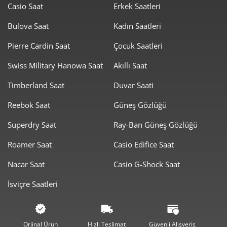
Casio Saat
Erkek Saatleri
1.488,92 ₺
11.911,35 ₺
8
Bulova Saat
Kadın Saatleri
1.352,75 ₺
12.174,79 ₺
Pierre Cardin Saat
Çocuk Saatleri
9
Swiss Military Hanowa Saat
Akıllı Saat
Timberland Saat
Duvar Saati
Reebok Saat
Güneş Gözlüğü
Taksit
Taksit Tutarı
Toplam Tutar
Superdry Saat
Ray-Ban Güneş Gözlüğü
10.239,00 ₺
10.239,00 ₺
Roamer Saat
Casio Edifice Saat
Tek Çekim
Nacar Saat
Casio G-Shock Saat
5.119,50 ₺
10.239,00 ₺
2
İsviçre Saatleri
3.581,32 ₺
10.743,97 ₺
3
2.739,75 ₺
10.959,01 ₺
4
Orjinal Ürün
Hızlı Teslimat
Güvenli Alışveriş