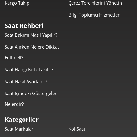
Kargo Takip
Çerez Tercihlerini Yönetin
Bilgi Toplumu Hizmetleri
Saat Rehberi
Saat Bakımı Nasıl Yapılır?
Taksit
Taksit Tutarı
Toplam Tutar
Saat Alırken Nelere Dikkat
10.239,00 ₺
10.239,00 ₺
Tek Çekim
Edilmeli?
5.119,50 ₺
10.239,00 ₺
2
Saat Hangi Kola Takılır?
Saat Nasıl Ayarlanır?
3.581,32 ₺
10.743,97 ₺
3
Saat İçindeki Göstergeler
2.739,75 ₺
10.959,01 ₺
4
Nelerdir?
2.236,32 ₺
11.181,61 ₺
5
Kategoriler
1.902,45 ₺
11.414,72 ₺
6
Saat Markaları
Kol Saati
1.665,39 ₺
11.657,75 ₺
7