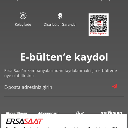
2.236,32 ₺
11.181,61 ₺
5
1.902,45 ₺
11.414,72 ₺
6
Kolay İade
Distribütör Garantisi
1.665,39 ₺
11.657,75 ₺
7
1.488,92 ₺
11.911,35 ₺
8
E-bülten’e kaydol
1.352,75 ₺
12.174,79 ₺
9
Ersa Saat’in kampanyalarından faydalanmak için e-bültene
üye olabilirsiniz.
Taksit
Taksit Tutarı
Toplam Tutar
10.239,00 ₺
10.239,00 ₺
Tek Çekim
5.119,50 ₺
10.239,00 ₺
2