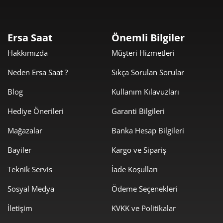
Taksit
Taksit Tutarı
Toplam Tutar
10.239,00 ₺
10.239,00 ₺
Tek Çekim
Ersa Saat
Önemli Bilgiler
Hakkımızda
Müşteri Hizmetleri
5.119,50 ₺
10.239,00 ₺
2
Neden Ersa Saat ?
Sıkça Sorulan Sorular
3.581,32 ₺
10.743,97 ₺
3
Blog
Kullanım Kılavuzları
2.739,75 ₺
10.959,01 ₺
4
Hediye Önerileri
Garanti Bilgileri
2.236,32 ₺
11.181,61 ₺
5
Mağazalar
Banka Hesap Bilgileri
1.902,45 ₺
11.414,72 ₺
6
Bayiler
Kargo ve Sipariş
1.665,39 ₺
11.657,75 ₺
Teknik Servis
İade Koşulları
7
Sosyal Medya
Ödeme Seçenekleri
1.488,92 ₺
11.911,35 ₺
8
İletişim
KVKK ve Politikalar
1.352,75 ₺
12.174,79 ₺
9