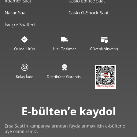
Roamer Saat
Casio Edifice Saat
Nacar Saat
Casio G-Shock Saat
4.754,50 ₺
9.509,00 ₺
2
İsviçre Saatleri
3.325,99 ₺
9.977,96 ₺
3
2.544,42 ₺
10.177,67 ₺
4
Orjinal Ürün
Hızlı Teslimat
Güvenli Alışveriş
2.076,88 ₺
10.384,41 ₺
5
1.766,82 ₺
10.600,89 ₺
6
Kolay İade
Distribütör Garantisi
1.546,66 ₺
10.826,60 ₺
7
1.382,77 ₺
11.062,12 ₺
8
E-bülten’e kaydol
1.256,31 ₺
11.306,78 ₺
9
Ersa Saat’in kampanyalarından faydalanmak için e-bültene
üye olabilirsiniz.