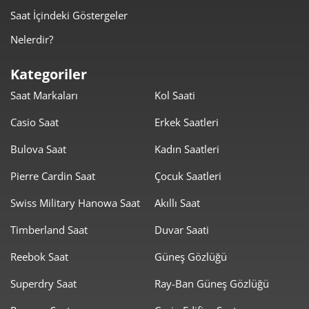
Saat İçindeki Göstergeler
2.544,42 ₺
10.177,67 ₺
4
Nelerdir?
2.076,88 ₺
10.384,41 ₺
5
Kategoriler
1.766,82 ₺
10.600,89 ₺
6
Saat Markaları
Kol Saati
1.546,66 ₺
10.826,60 ₺
7
Casio Saat
Erkek Saatleri
1.382,77 ₺
11.062,12 ₺
8
Bulova Saat
Kadın Saatleri
1.256,31 ₺
11.306,78 ₺
Pierre Cardin Saat
Çocuk Saatleri
9
Swiss Military Hanowa Saat
Akıllı Saat
Timberland Saat
Duvar Saati
Reebok Saat
Güneş Gözlüğü
Taksit
Taksit Tutarı
Toplam Tutar
Superdry Saat
Ray-Ban Güneş Gözlüğü
9.509,00 ₺
9.509,00 ₺
Tek Çekim