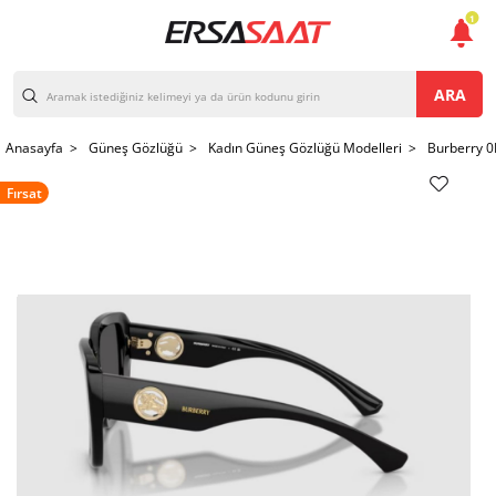
1
ARA
Anasayfa >
Güneş Gözlüğü >
Kadın Güneş Gözlüğü Modelleri >
Burberry 
Fırsat