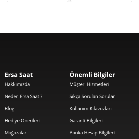
1.256,31 ₺
11.306,78 ₺
9
Taksit
Taksit Tutarı
Toplam Tutar
9.509,00 ₺
9.509,00 ₺
Tek Çekim
Ersa Saat
Önemli Bilgiler
Hakkımızda
Müşteri Hizmetleri
4.754,50 ₺
9.509,00 ₺
2
Neden Ersa Saat ?
Sıkça Sorulan Sorular
3.325,99 ₺
9.977,96 ₺
3
Blog
Kullanım Kılavuzları
2.544,42 ₺
10.177,67 ₺
4
Hediye Önerileri
Garanti Bilgileri
2.076,88 ₺
10.384,41 ₺
5
Mağazalar
Banka Hesap Bilgileri