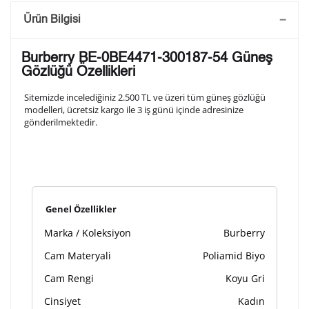
Saatini Kişiselleştir
Ürün Bilgisi
Lütfen aşağıdaki formu doldurunuz. Saatinizin metal
Burberry BE-0BE4471-300187-54 Güneş
arka kapağına gravür tekniği ile formda belirtmiş
Gözlüğü Özellikleri
olduğunuz şekilde işlenecektir.
Sitemizde incelediğiniz 2.500 TL ve üzeri tüm güneş gözlüğü
modelleri, ücretsiz kargo ile 3 iş günü içinde adresinize
gönderilmektedir.
1. Satır
10
/ 10
2. Satır
10
/ 10
Genel Özellikler
3. Satır
10
/ 10
Marka / Koleksiyon
Burberry
Lütfen font seçiniz
Cam Materyali
Poliamid Biyo
Cam Rengi
Koyu Gri
Cinsiyet
Kadın
Ön İzleme
Kişiselleştir
Vazgeç