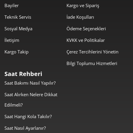
1.766,82 ₺
10.600,89 ₺
6
Bayiler
Kargo ve Sipariş
1.546,66 ₺
10.826,60 ₺
Teknik Servis
İade Koşulları
7
Sosyal Medya
Ödeme Seçenekleri
1.382,77 ₺
11.062,12 ₺
8
İletişim
KVKK ve Politikalar
1.256,31 ₺
11.306,78 ₺
9
Kargo Takip
Çerez Tercihlerini Yönetin
Bilgi Toplumu Hizmetleri
Saat Rehberi
Saat Bakımı Nasıl Yapılır?
Taksit
Taksit Tutarı
Toplam Tutar
Saat Alırken Nelere Dikkat
9.509,00 ₺
9.509,00 ₺
Tek Çekim
Edilmeli?
4.754,50 ₺
9.509,00 ₺
2
Saat Hangi Kola Takılır?
Saat Nasıl Ayarlanır?
3.325,99 ₺
9.977,96 ₺
3