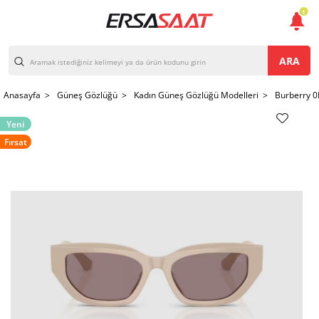
1
ARA
Anasayfa >
Güneş Gözlüğü >
Kadın Güneş Gözlüğü Modelleri >
Burberry 
Yeni
Fırsat