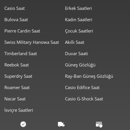
1.784,13 ₺
12.488,90 ₺
7
Casio Saat
Erkek Saatleri
1.595,07 ₺
12.760,59 ₺
8
Bulova Saat
Kadın Saatleri
1.449,20 ₺
13.042,81 ₺
Pierre Cardin Saat
Çocuk Saatleri
9
Swiss Military Hanowa Saat
Akıllı Saat
Timberland Saat
Duvar Saati
Reebok Saat
Güneş Gözlüğü
Taksit
Taksit Tutarı
Toplam Tutar
Superdry Saat
Ray-Ban Güneş Gözlüğü
10.969,00 ₺
10.969,00 ₺
Roamer Saat
Casio Edifice Saat
Tek Çekim
Nacar Saat
Casio G-Shock Saat
5.484,50 ₺
10.969,00 ₺
2
İsviçre Saatleri
3.836,66 ₺
11.509,97 ₺
3
2.935,09 ₺
11.740,34 ₺
4