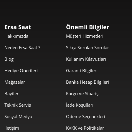
Taksit
Taksit Tutarı
Toplam Tutar
10.969,00 ₺
10.969,00 ₺
Tek Çekim
Ersa Saat
Önemli Bilgiler
Hakkımızda
Müşteri Hizmetleri
5.484,50 ₺
10.969,00 ₺
2
Neden Ersa Saat ?
Sıkça Sorulan Sorular
3.836,66 ₺
11.509,97 ₺
3
Blog
Kullanım Kılavuzları
2.935,09 ₺
11.740,34 ₺
4
Hediye Önerileri
Garanti Bilgileri
2.395,76 ₺
11.978,81 ₺
5
Mağazalar
Banka Hesap Bilgileri
2.038,09 ₺
12.228,54 ₺
6
Bayiler
Kargo ve Sipariş
1.784,13 ₺
12.488,90 ₺
Teknik Servis
İade Koşulları
7
Sosyal Medya
Ödeme Seçenekleri
1.595,07 ₺
12.760,59 ₺
8
İletişim
KVKK ve Politikalar
1.449,20 ₺
13.042,81 ₺
9