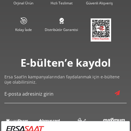
Orjinal Ürün
Hızlı Teslimat
Güvenli Alışveriş
2.395,76 ₺
11.978,81 ₺
5
2.038,09 ₺
12.228,54 ₺
6
Kolay İade
Distribütör Garantisi
1.784,13 ₺
12.488,90 ₺
7
1.595,07 ₺
12.760,59 ₺
8
E-bülten’e kaydol
1.449,20 ₺
13.042,81 ₺
9
Ersa Saat’in kampanyalarından faydalanmak için e-bültene
üye olabilirsiniz.
Taksit
Taksit Tutarı
Toplam Tutar
10.969,00 ₺
10.969,00 ₺
Tek Çekim