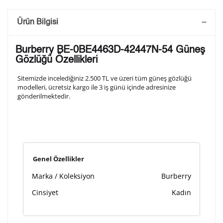
Saatini Kişiselleştir
Ürün Bilgisi
Lütfen aşağıdaki formu doldurunuz. Saatinizin metal
Burberry BE-0BE4463D-42447N-54 Güneş
arka kapağına gravür tekniği ile formda belirtmiş
Gözlüğü Özellikleri
olduğunuz şekilde işlenecektir.
Sitemizde incelediğiniz 2.500 TL ve üzeri tüm güneş gözlüğü
modelleri, ücretsiz kargo ile 3 iş günü içinde adresinize
gönderilmektedir.
1. Satır
10
/ 10
2. Satır
10
/ 10
Genel Özellikler
3. Satır
10
/ 10
Marka / Koleksiyon
Burberry
Lütfen font seçiniz
Cinsiyet
Kadın