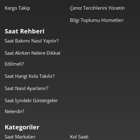
Kargo Takip
Çerez Tercihlerini Yönetin
Bilgi Toplumu Hizmetleri
Saat Rehberi
Saat Bakımı Nasıl Yapılır?
Taksit
Taksit Tutarı
Toplam Tutar
Saat Alırken Nelere Dikkat
10.969,00 ₺
10.969,00 ₺
Tek Çekim
Edilmeli?
5.484,50 ₺
10.969,00 ₺
2
Saat Hangi Kola Takılır?
Saat Nasıl Ayarlanır?
3.836,66 ₺
11.509,97 ₺
3
Saat İçindeki Göstergeler
2.935,09 ₺
11.740,34 ₺
4
Nelerdir?
2.395,76 ₺
11.978,81 ₺
5
Kategoriler
2.038,09 ₺
12.228,54 ₺
6
Saat Markaları
Kol Saati