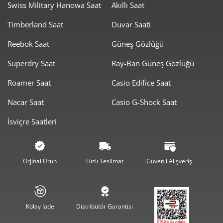
sayesinde saniye kolu, standart pilli saatler gibi "tık tık"
Swiss Military Hanowa Saat
Akıllı Saat
yaparak değil, bir otomatik saatten bile daha akıcı bir şekilde
Timberland Saat
Duvar Saati
kayarak ilerler.
Safir Kristal Cam:
Retro tasarımı modern dayanıklılıkla
Reebok Saat
Güneş Gözlüğü
birleştiren, yansıma önleyici kaplamaya sahip çizilmez safir
Superdry Saat
Ray-Ban Güneş Gözlüğü
cam.
Stil Rehberi: Bulova Super Seville Nasıl
Roamer Saat
Casio Edifice Saat
Kombinlenir?
Nacar Saat
Casio G-Shock Saat
Bulova Super Seville, "Vintage-Chic" tarzının en güçlü
İsviçre Saatleri
temsilcisidir.
Retro-Modern Şıklık:
Boğazlı kazaklar, blazer ceketler ve
kadife pantolonlarla birleştiğinde, 70'lerin sofistike New York
Orjinal Ürün
Hızlı Teslimat
Güvenli Alışveriş
stilini günümüze taşır.
Ofis ve Günlük:
Entegre çelik bileziği sayesinde takım
elbiselerle tam bir uyum yakalarken, hafta sonu spor
şıklığında da odak noktası olur.
Kolay İade
Distribütör Garantisi
Koleksiyonerler İçin:
Arşiv serisinin bir parçası olması