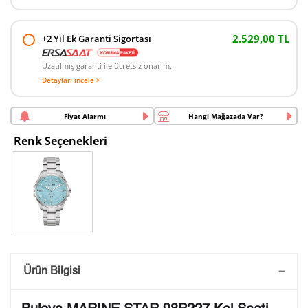
2.529,00 TL
+2 Yıl Ek Garanti Sigortası
Uzatılmış garanti ile ücretsiz onarım.
Detayları incele >
Fiyat Alarmı
Hangi Mağazada Var?
Renk Seçenekleri
Saatini Kişiselleştir
Ürün Bilgisi
Lütfen aşağıdaki formu doldurunuz. Saatinizin metal