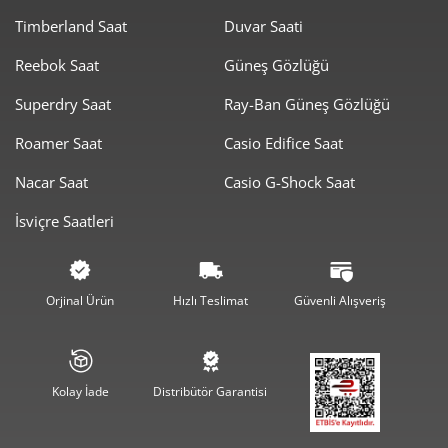
Timberland Saat
Duvar Saati
21.369,00 ₺
21.369,00 ₺
Tek Çekim
Reebok Saat
Güneş Gözlüğü
10.684,50 ₺
21.369,00 ₺
2
Superdry Saat
Ray-Ban Güneş Gözlüğü
7.474,29 ₺
22.422,88 ₺
3
Roamer Saat
Casio Edifice Saat
5.717,92 ₺
22.871,67 ₺
4
Nacar Saat
Casio G-Shock Saat
İsviçre Saatleri
4.667,25 ₺
23.336,25 ₺
5
3.970,46 ₺
23.822,74 ₺
6
Orjinal Ürün
Hızlı Teslimat
Güvenli Alışveriş
3.475,71 ₺
24.329,96 ₺
7
3.107,40 ₺
24.859,24 ₺
8
Kolay İade
Distribütör Garantisi
2.823,23 ₺
25.409,04 ₺
9