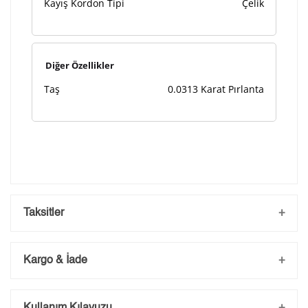
Kayış Kordon Tipi
Çelik
Diğer Özellikler
Taş
0.0313 Karat Pırlanta
Taksitler
Kargo & İade
Kargo ve Sipariş