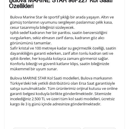
Bulova MARINE STAR 98P227 Kol Saati
arka kapağına gravür tekniği ile formda belirtmiş
Özellikleri
olduğunuz şekilde işlenecektir.
Bulova Marine Star ile sportif şıklığı bir arada yaşayın. Altın ve
gümüş tonlarının uyumunu sergileyen paslanmaz çelik kasa,
cesur tasarımıyla bileğinizi süsleyecek.
1. Satır
10
/ 10
Işıltılı sedef kadranın her bir parıltısı, saatin benzersizliğini
vurgularken, sekiz elmasın zarif dansı, kadranın göz alıcı
görünümünü tamamlar.
2. Satır
Safir kristal ve 100 metreye kadar su geçirmezlik özelliği, saatin
10
/ 10
dayanıklılığını garanti ederken, zarif altın tonlu kadran seti ve
ışıltılı ibreler, her koşulda kolayca zamanı görmenizi sağlar.
Konforlu bileziği ve güvenli katlanır klips, saatin bileğinizde
3. Satır
10
/ 10
mükemmel bir uyum sunar.
Bulova MARINE STAR Kol Saati modelleri, Bulova markasının
Lütfen font seçiniz
Türkiye'deki tek yetkili distribütörü olan Ersa Saat garantisiyle
satışa sunulmaktadır. Tüm ürünlerimiz orijinal kutusu ve online
garanti belgesi koduyla birlikte gönderilmektedir. Sitemizde
incelediğiniz 2.500 TL ve üzeri tüm kol saati modelleri, ücretsiz
Ön İzleme
Kişiselleştir
Vazgeç
kargo ile 3 iş günü içinde adresinize gönderilmektedir.
Kişiselleştirilmiş ürünlerin teslim süresi gravür işleme
sebebi ile 1-2 iş günü uzamaktadır. Gravür İşlemi