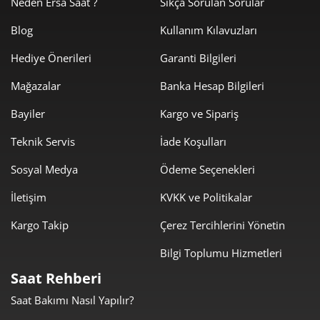
Neden Ersa Saat ?
Sıkça Sorulan Sorular
4.667,25 ₺
23.336,25 ₺
5
Blog
Kullanım Kılavuzları
3.970,46 ₺
23.822,74 ₺
6
Hediye Önerileri
Garanti Bilgileri
3.475,71 ₺
24.329,96 ₺
7
Mağazalar
Banka Hesap Bilgileri
3.107,40 ₺
24.859,24 ₺
8
Bayiler
Kargo ve Sipariş
2.823,23 ₺
25.409,04 ₺
9
Teknik Servis
İade Koşulları
Sosyal Medya
Ödeme Seçenekleri
İletişim
KVKK ve Politikalar
Kargo Takip
Çerez Tercihlerini Yönetin
Taksit
Taksit Tutarı
Toplam Tutar
Bilgi Toplumu Hizmetleri
21.369,00 ₺
21.369,00 ₺
Tek Çekim
Saat Rehberi
Saat Bakımı Nasıl Yapılır?
10.684,50 ₺
21.369,00 ₺
2