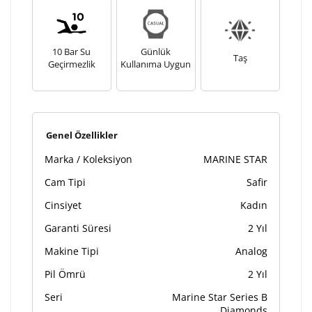
tamamlandıktan sonra siparişiniz kargoya verilecektir.
Kişiselleştirilmiş
iade ve değişim
ürünlerde
yapılamaz.
10 Bar Su
Günlük
Taş
Geçirmezlik
Kullanıma Uygun
Genel Özellikler
Marka / Koleksiyon
MARINE STAR
Cam Tipi
Safir
Cinsiyet
Kadın
Garanti Süresi
2 Yıl
Makine Tipi
Analog
Pil Ömrü
2 Yıl
Seri
Marine Star Series B
Diamonds