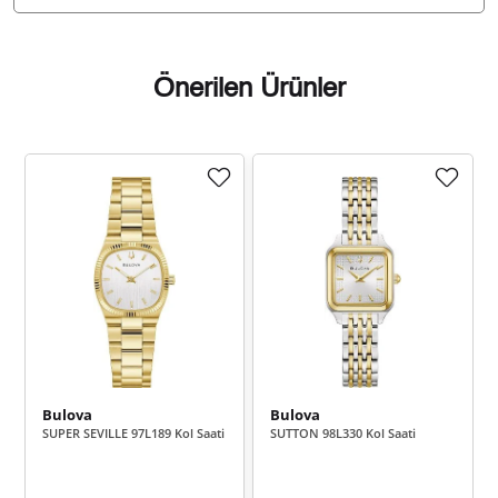
Önerilen Ürünler
Taksit
Taksit Tutarı
Toplam Tutar
21.369,00 ₺
21.369,00 ₺
Tek Çekim
10.684,50 ₺
21.369,00 ₺
2
7.474,29 ₺
22.422,88 ₺
3
5.717,92 ₺
22.871,67 ₺
4
4.667,25 ₺
23.336,25 ₺
5
Bulova
Bulova
SUPER SEVILLE 97L189 Kol Saati
SUTTON 98L330 Kol Saati
3.970,46 ₺
23.822,74 ₺
6
3.475,71 ₺
24.329,96 ₺
7