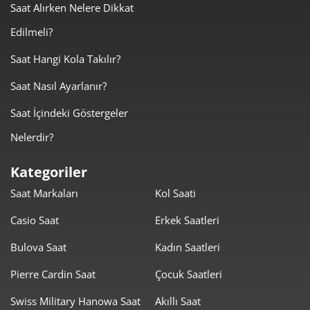
Saat Alırken Nelere Dikkat
7.474,29 ₺
22.422,88 ₺
3
Edilmeli?
5.717,92 ₺
22.871,67 ₺
4
Saat Hangi Kola Takılır?
4.667,25 ₺
23.336,25 ₺
5
Saat Nasıl Ayarlanır?
3.970,46 ₺
23.822,74 ₺
6
Saat İçindeki Göstergeler
Nelerdir?
3.475,71 ₺
24.329,96 ₺
7
Kategoriler
3.107,40 ₺
24.859,24 ₺
8
Saat Markaları
Kol Saati
2.823,23 ₺
25.409,04 ₺
9
Casio Saat
Erkek Saatleri
Bulova Saat
Kadın Saatleri
Pierre Cardin Saat
Çocuk Saatleri
Swiss Military Hanowa Saat
Akıllı Saat
Taksit
Taksit Tutarı
Toplam Tutar