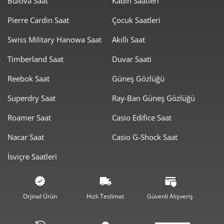
Bulova Saat
Kadın Saatleri
Pierre Cardin Saat
Çocuk Saatleri
Swiss Military Hanowa Saat
Akıllı Saat
Taksit
Taksit Tutarı
Toplam Tutar
Timberland Saat
Duvar Saati
11.209,00 ₺
11.209,00 ₺
Tek Çekim
Reebok Saat
Güneş Gözlüğü
5.604,50 ₺
11.209,00 ₺
2
Superdry Saat
Ray-Ban Güneş Gözlüğü
3.920,60 ₺
11.761,80 ₺
3
Roamer Saat
Casio Edifice Saat
2.999,30 ₺
11.997,22 ₺
4
Nacar Saat
Casio G-Shock Saat
İsviçre Saatleri
2.448,18 ₺
12.240,91 ₺
5
2.082,68 ₺
12.496,10 ₺
6
Orjinal Ürün
Hızlı Teslimat
Güvenli Alışveriş
1.823,16 ₺
12.762,15 ₺
7
1.629,97 ₺
13.039,79 ₺