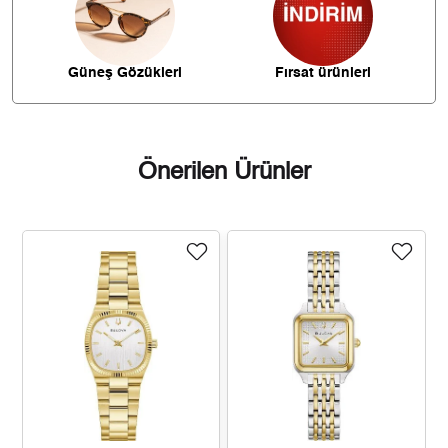
1.629,97 ₺
13.039,79 ₺
8
1.480,91 ₺
13.328,18 ₺
9
Güneş Gözükleri
Fırsat ürünleri
Önerilen Ürünler
Taksit
Taksit Tutarı
Toplam Tutar
11.209,00 ₺
11.209,00 ₺
Tek Çekim
5.604,50 ₺
11.209,00 ₺
2
3.920,60 ₺
11.761,80 ₺
3
2.999,30 ₺
11.997,22 ₺
4
2.448,18 ₺
12.240,91 ₺
5