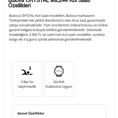
Bulova CRYSTAL 98L244 Kol Saati
arka kapağına gravür tekniği ile formda belirtmiş
Özellikleri
olduğunuz şekilde işlenecektir.
Bulova CRYSTAL Kol Saati modelleri, Bulova markasının
Türkiye'deki tek yetkili distribütörü olan Ersa Saat garantisiyle
satışa sunulmaktadır. Tüm ürünlerimiz orijinal kutusu ve online
1. Satır
10
/ 10
garanti belgesi koduyla birlikte gönderilmektedir. Sitemizde
incelediğiniz 2.500 TL ve üzeri tüm kol saati modelleri, ücretsiz
kargo ile 3 iş günü içinde adresinize gönderilmektedir.
2. Satır
10
/ 10
3. Satır
10
/ 10
Lütfen font seçiniz
3 Bar Su
Günlük
Geçirmezlik
Kullanıma Uygun
Ön İzleme
Kişiselleştir
Vazgeç
Kişiselleştirilmiş ürünlerin teslim süresi gravür işleme
Genel Özellikler
sebebi ile 1-2 iş günü uzamaktadır. Gravür İşlemi