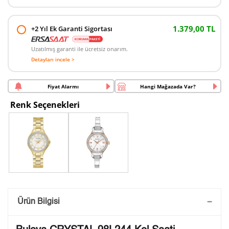
1.379,00 TL
+2 Yıl Ek Garanti Sigortası
Uzatılmış garanti ile ücretsiz onarım.
Detayları incele >
Fiyat Alarmı
Hangi Mağazada Var?
Renk Seçenekleri
Saatini Kişiselleştir
Ürün Bilgisi
Lütfen aşağıdaki formu doldurunuz. Saatinizin metal