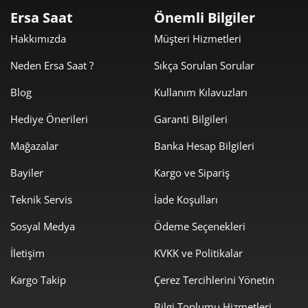
3.920,60 ₺
11.761,80 ₺
3
Ersa Saat
Önemli Bilgiler
2.999,30 ₺
11.997,22 ₺
Hakkımızda
Müşteri Hizmetleri
4
Neden Ersa Saat ?
Sıkça Sorulan Sorular
2.448,18 ₺
12.240,91 ₺
5
Blog
Kullanım Kılavuzları
2.082,68 ₺
12.496,10 ₺
6
Hediye Önerileri
Garanti Bilgileri
1.823,16 ₺
12.762,15 ₺
7
Mağazalar
Banka Hesap Bilgileri
1.629,97 ₺
13.039,79 ₺
8
Bayiler
Kargo ve Sipariş
1.480,91 ₺
13.328,18 ₺
9
Teknik Servis
İade Koşulları
Sosyal Medya
Ödeme Seçenekleri
İletişim
KVKK ve Politikalar
Kargo Takip
Çerez Tercihlerini Yönetin
Taksit
Taksit Tutarı
Toplam Tutar
Bilgi Toplumu Hizmetleri