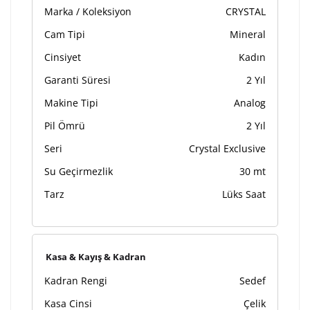
Marka / Koleksiyon
CRYSTAL
tamamlandıktan sonra siparişiniz kargoya verilecektir.
Kişiselleştirilmiş
iade ve değişim
Cam Tipi
Mineral
ürünlerde
yapılamaz.
Cinsiyet
Kadın
Garanti Süresi
2 Yıl
Makine Tipi
Analog
Pil Ömrü
2 Yıl
Seri
Crystal Exclusive
Su Geçirmezlik
30 mt
Tarz
Lüks Saat
Kasa & Kayış & Kadran
Kadran Rengi
Sedef
Kasa Cinsi
Çelik