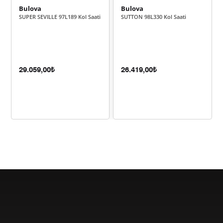
Bulova
Bulova
SUPER SEVILLE 97L189 Kol Saati
SUTTON 98L330 Kol Saati
2.082,68 ₺
12.496,10 ₺
6
1.823,16 ₺
12.762,15 ₺
7
1.629,97 ₺
13.039,79 ₺
8
29.059,00₺
26.419,00₺
1.480,91 ₺
13.328,18 ₺
9
Taksit
Taksit Tutarı
Toplam Tutar
11.209,00 ₺
11.209,00 ₺
Tek Çekim
5.604,50 ₺
11.209,00 ₺
2