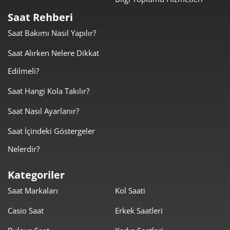
11.209,00 ₺
11.209,00 ₺
Tek Çekim
Saat Rehberi
Saat Bakımı Nasıl Yapılır?
5.604,50 ₺
11.209,00 ₺
2
Saat Alırken Nelere Dikkat
3.920,60 ₺
11.761,80 ₺
3
Edilmeli?
2.999,30 ₺
11.997,22 ₺
4
Saat Hangi Kola Takılır?
2.448,18 ₺
12.240,91 ₺
5
Saat Nasıl Ayarlanır?
2.082,68 ₺
12.496,10 ₺
6
Saat İçindeki Göstergeler
Nelerdir?
1.823,16 ₺
12.762,15 ₺
7
Kategoriler
1.629,97 ₺
13.039,79 ₺
8
Saat Markaları
Kol Saati
1.480,91 ₺
13.328,18 ₺
9
Casio Saat
Erkek Saatleri