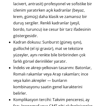
lacivert, antrasit) profesyonel ve sofistike bir
izlenim yaratırken açık kadranlar (beyaz,
krem, gümüş) daha klasik ve zamansız bir
duruş sergiler. Renkli kadranlar (yeşil,
bordo, turuncu) ise cesur bir tarz ifadesinin
göstergesidir.
Kadran dokusu: Sunburst (güneş ışını),
guilloché (el işi gravür), mat ve tekstüre
yüzeyler, aynı renkte bile birbirinden çok
farklı görsel derinlikler yaratır.
İndeks ve akrep-yelkovan tasarımı: Batonlar,
Romalı rakamlar veya Arap rakamları; ince
veya kalın akrepler — bunların
kombinasyonu saatin genel karakterini
belirler.
Komplikasyon tercihi: Takvim penceresi, ay
fazı, kronograf veya GMT gibi ek fonksiyonlar