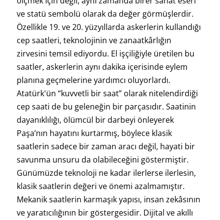
ölçmek için değil, aynı zamanda birer sanat eseri
ve statü sembolü olarak da değer görmüşlerdir.
Özellikle 19. ve 20. yüzyıllarda askerlerin kullandığı
cep saatleri, teknolojinin ve zanaatkârlığın
zirvesini temsil ediyordu. El işçiliğiyle üretilen bu
saatler, askerlerin aynı dakika içerisinde eylem
planına geçmelerine yardımcı oluyorlardı.
Atatürk'ün “kuvvetli bir saat” olarak nitelendirdiği
cep saati de bu geleneğin bir parçasıdır. Saatinin
dayanıklılığı, ölümcül bir darbeyi önleyerek
Paşa’nın hayatını kurtarmış, böylece klasik
saatlerin sadece bir zaman aracı değil, hayati bir
savunma unsuru da olabileceğini göstermiştir.
Günümüzde teknoloji ne kadar ilerlerse ilerlesin,
klasik saatlerin değeri ve önemi azalmamıştır.
Mekanik saatlerin karmaşık yapısı, insan zekâsının
ve yaratıcılığının bir göstergesidir. Dijital ve akıllı