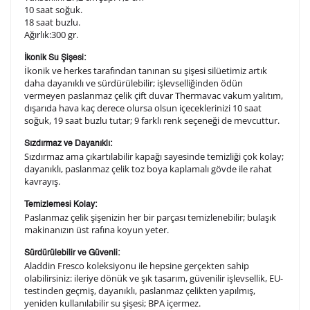
10 saat soğuk.
Kişiselleştirilmiş ürünlerin teslim süresi gravür işleme
18 saat buzlu.
sebebi ile 1-2 iş günü uzamaktadır. Gravür İşlemi
Ağırlık:300 gr.
tamamlandıktan sonra siparişiniz kargoya verilecektir.
Kişiselleştirilmiş
iade ve değişim
İkonik Su Şişesi:
İkonik ve herkes tarafından tanınan su şişesi silüetimiz artık
ürünlerde
yapılamaz.
daha dayanıklı ve sürdürülebilir; işlevselliğinden ödün
vermeyen paslanmaz çelik çift duvar Thermavac vakum yalıtım,
dışarıda hava kaç derece olursa olsun içeceklerinizi 10 saat
soğuk, 19 saat buzlu tutar; 9 farklı renk seçeneği de mevcuttur.
Sızdırmaz ve Dayanıklı:
Sızdırmaz ama çıkartılabilir kapağı sayesinde temizliği çok kolay;
dayanıklı, paslanmaz çelik toz boya kaplamalı gövde ile rahat
kavrayış.
Temizlemesi Kolay:
Paslanmaz çelik şişenizin her bir parçası temizlenebilir; bulaşık
makinanızın üst rafına koyun yeter.
Sürdürülebilir ve Güvenli:
Aladdin Fresco koleksiyonu ile hepsine gerçekten sahip
olabilirsiniz: ileriye dönük ve şık tasarım, güvenilir işlevsellik, EU-
testinden geçmiş, dayanıklı, paslanmaz çelikten yapılmış,
yeniden kullanılabilir su şişesi; BPA içermez.