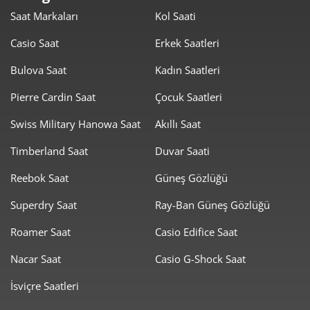
139,17 ₺
835,01 ₺
6
Saat Markaları
Kol Saati
121,83 ₺
852,78 ₺
7
Casio Saat
Erkek Saatleri
108,92 ₺
871,34 ₺
8
Bulova Saat
Kadın Saatleri
98,96 ₺
890,61 ₺
Pierre Cardin Saat
Çocuk Saatleri
9
Swiss Military Hanowa Saat
Akıllı Saat
Timberland Saat
Duvar Saati
Reebok Saat
Güneş Gözlüğü
Taksit
Taksit Tutarı
Toplam Tutar
Superdry Saat
Ray-Ban Güneş Gözlüğü
749,00 ₺
749,00 ₺
Roamer Saat
Casio Edifice Saat
Tek Çekim
Nacar Saat
Casio G-Shock Saat
374,50 ₺
749,00 ₺
2
İsviçre Saatleri
261,98 ₺
785,94 ₺
3