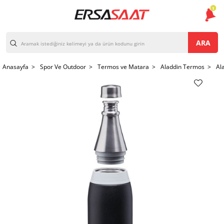
1
ARA
Anasayfa >
Spor Ve Outdoor >
Termos ve Matara >
Aladdin Termos >
Al