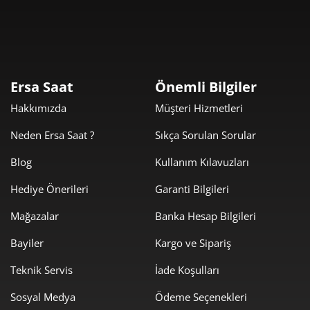
Taksit
Taksit Tutarı
Toplam Tutar
749,00 ₺
749,00 ₺
Tek Çekim
Ersa Saat
Önemli Bilgiler
Hakkımızda
Müşteri Hizmetleri
374,50 ₺
749,00 ₺
2
Neden Ersa Saat ?
Sıkça Sorulan Sorular
261,98 ₺
785,94 ₺
3
Blog
Kullanım Kılavuzları
200,42 ₺
801,67 ₺
4
Hediye Önerileri
Garanti Bilgileri
163,59 ₺
817,95 ₺
5
Mağazalar
Banka Hesap Bilgileri
139,17 ₺
835,01 ₺
6
Bayiler
Kargo ve Sipariş
121,83 ₺
852,78 ₺
Teknik Servis
İade Koşulları
7
Sosyal Medya
Ödeme Seçenekleri
108,92 ₺
871,34 ₺
8