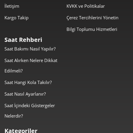
İletişim
KVKK ve Politikalar
98,96 ₺
890,61 ₺
9
Kargo Takip
Çerez Tercihlerini Yönetin
Bilgi Toplumu Hizmetleri
Saat Rehberi
Saat Bakımı Nasıl Yapılır?
Taksit
Taksit Tutarı
Toplam Tutar
Saat Alırken Nelere Dikkat
749,00 ₺
749,00 ₺
Tek Çekim
Edilmeli?
374,50 ₺
749,00 ₺
2
Saat Hangi Kola Takılır?
Saat Nasıl Ayarlanır?
261,98 ₺
785,94 ₺
3
Saat İçindeki Göstergeler
200,42 ₺
801,67 ₺
4
Nelerdir?
163,59 ₺
817,95 ₺
5
Kategoriler