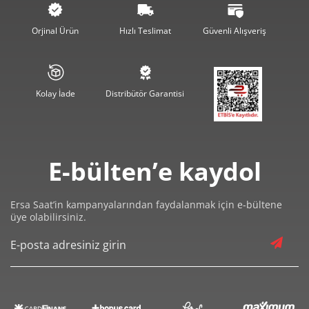
200,42 ₺
801,67 ₺
4
Orjinal Ürün
Hızlı Teslimat
Güvenli Alışveriş
163,59 ₺
817,95 ₺
5
139,17 ₺
835,01 ₺
6
Kolay İade
Distribütör Garantisi
121,83 ₺
852,78 ₺
7
108,92 ₺
871,34 ₺
8
E-bülten’e kaydol
98,96 ₺
890,61 ₺
9
Ersa Saat’in kampanyalarından faydalanmak için e-bültene
üye olabilirsiniz.
Taksit
Taksit Tutarı
Toplam Tutar
749,00 ₺
749,00 ₺
Tek Çekim