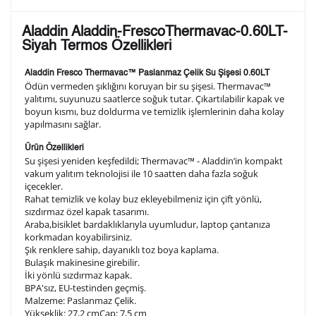
Lütfen aşağıdaki formu doldurunuz. Saatinizin metal
Aladdin Aladdin-FrescoThermavac-0.60LT-
arka kapağına gravür tekniği ile formda belirtmiş
Siyah Termos Özellikleri
olduğunuz şekilde işlenecektir.
Aladdin Fresco Thermavac™ Paslanmaz Çelik Su Şişesi 0.60LT
Ödün vermeden şıklığını koruyan bir su şişesi. Thermavac™
yalıtımı, suyunuzu saatlerce soğuk tutar. Çıkartılabilir kapak ve
1. Satır
10
/ 10
boyun kısmı, buz doldurma ve temizlik işlemlerinin daha kolay
yapılmasını sağlar.
2. Satır
Ürün Özellikleri
10
/ 10
Su şişesi yeniden keşfedildi; Thermavac™ - Aladdin’in kompakt
vakum yalıtım teknolojisi ile 10 saatten daha fazla soğuk
içecekler.
3. Satır
10
/ 10
Rahat temizlik ve kolay buz ekleyebilmeniz için çift yönlü,
sızdırmaz özel kapak tasarımı.
Araba,bisiklet bardaklıklarıyla uyumludur, laptop çantanıza
Lütfen font seçiniz
korkmadan koyabilirsiniz.
Şık renklere sahip, dayanıklı toz boya kaplama.
Bulaşık makinesine girebilir.
İki yönlü sızdırmaz kapak.
Ön İzleme
Kişiselleştir
Vazgeç
BPA'sız, EU-testinden geçmiş.
Malzeme: Paslanmaz Çelik.
Yükseklik: 27,2 cmÇap: 7,5 cm