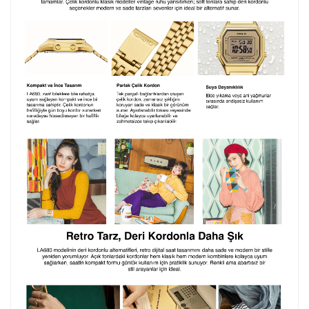
Lütfen font seçiniz
Ön İzleme
Kişiselleştir
Vazgeç
Kişiselleştirilmiş ürünlerin teslim süresi gravür işleme
sebebi ile 1-2 iş günü uzamaktadır. Gravür İşlemi
tamamlandıktan sonra siparişiniz kargoya verilecektir.
Kişiselleştirilmiş
iade ve değişim
ürünlerde
yapılamaz.