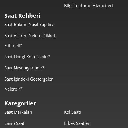
Bilgi Toplumu Hizmetleri
Taksit
Taksit Tutarı
Toplam Tutar
Saat Rehberi
4.179,05 ₺
4.179,05 ₺
Tek Çekim
Saat Bakımı Nasıl Yapılır?
2.089,53 ₺
4.179,05 ₺
Saat Alırken Nelere Dikkat
2
Edilmeli?
1.461,72 ₺
4.385,15 ₺
3
Saat Hangi Kola Takılır?
1.118,23 ₺
4.472,92 ₺
4
Saat Nasıl Ayarlanır?
912,76 ₺
4.563,78 ₺
5
Saat İçindeki Göstergeler
776,49 ₺
4.658,92 ₺
6
Nelerdir?
679,73 ₺
4.758,11 ₺
7
Kategoriler
Saat Markaları
Kol Saati
607,70 ₺
4.861,62 ₺
8
Casio Saat
Erkek Saatleri
552,13 ₺
4.969,14 ₺
9