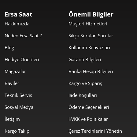
2.089,53 ₺
4.179,05 ₺
2
Ersa Saat
Önemli Bilgiler
1.461,72 ₺
4.385,15 ₺
3
Hakkımızda
Müşteri Hizmetleri
1.118,23 ₺
4.472,92 ₺
4
Neden Ersa Saat ?
Sıkça Sorulan Sorular
912,76 ₺
4.563,78 ₺
5
Blog
Kullanım Kılavuzları
Hediye Önerileri
Garanti Bilgileri
776,49 ₺
4.658,92 ₺
6
Mağazalar
Banka Hesap Bilgileri
679,73 ₺
4.758,11 ₺
7
Bayiler
Kargo ve Sipariş
607,70 ₺
4.861,62 ₺
8
Teknik Servis
İade Koşulları
552,13 ₺
4.969,14 ₺
9
Sosyal Medya
Ödeme Seçenekleri
İletişim
KVKK ve Politikalar
Kargo Takip
Çerez Tercihlerini Yönetin