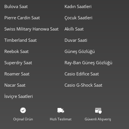
Bulova Saat
Kadın Saatleri
Pierre Cardin Saat
Çocuk Saatleri
Swiss Military Hanowa Saat
Akıllı Saat
Timberland Saat
Duvar Saati
Taksit
Taksit Tutarı
Toplam Tutar
Reebok Saat
Güneş Gözlüğü
4.179,05 ₺
4.179,05 ₺
Tek Çekim
Superdry Saat
Ray-Ban Güneş Gözlüğü
2.089,53 ₺
4.179,05 ₺
2
Roamer Saat
Casio Edifice Saat
1.461,72 ₺
4.385,15 ₺
3
Nacar Saat
Casio G-Shock Saat
1.118,23 ₺
4.472,92 ₺
4
İsviçre Saatleri
912,76 ₺
4.563,78 ₺
5
776,49 ₺
4.658,92 ₺
6
Orjinal Ürün
Hızlı Teslimat
Güvenli Alışveriş