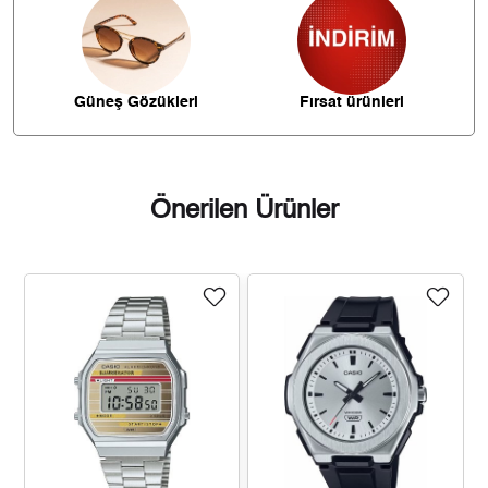
679,73 ₺
4.758,11 ₺
7
607,70 ₺
4.861,62 ₺
8
Güneş Gözükleri
Fırsat ürünleri
552,13 ₺
4.969,14 ₺
9
Önerilen Ürünler
Taksit
Taksit Tutarı
Toplam Tutar
4.179,05 ₺
4.179,05 ₺
Tek Çekim
2.089,53 ₺
4.179,05 ₺
2
1.461,72 ₺
4.385,15 ₺
3
1.118,23 ₺
4.472,92 ₺
4