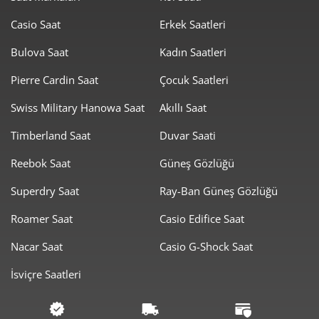
Casio Saat
Erkek Saatleri
1.291,39 ₺
11.622,53 ₺
9
Bulova Saat
Kadın Saatleri
Pierre Cardin Saat
Çocuk Saatleri
Swiss Military Hanowa Saat
Akıllı Saat
Timberland Saat
Duvar Saati
Taksit
Taksit Tutarı
Toplam Tutar
Reebok Saat
Güneş Gözlüğü
9.774,55 ₺
9.774,55 ₺
Tek Çekim
Superdry Saat
Ray-Ban Güneş Gözlüğü
4.887,28 ₺
9.774,55 ₺
2
Roamer Saat
Casio Edifice Saat
3.418,87 ₺
10.256,61 ₺
3
Nacar Saat
Casio G-Shock Saat
2.615,47 ₺
10.461,90 ₺
4
İsviçre Saatleri
2.134,88 ₺
10.674,40 ₺
5