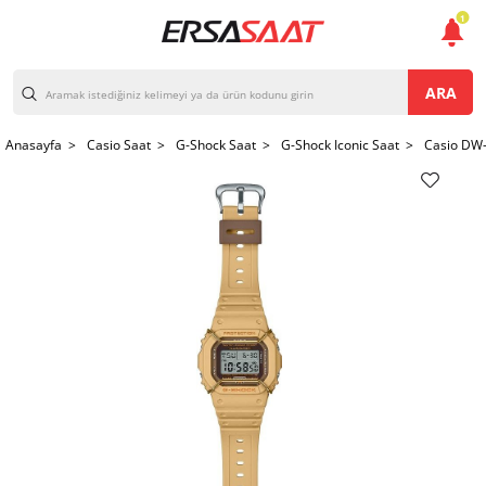
1
ARA
Anasayfa >
Casio Saat >
G-Shock Saat >
G-Shock Iconic Saat >
Casio DW-