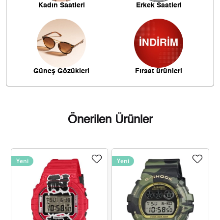
Kadın Saatleri
Erkek Saatleri
1.816,16 ₺
10.896,93 ₺
6
1.589,85 ₺
11.128,94 ₺
7
1.421,38 ₺
11.371,04 ₺
8
Güneş Gözükleri
Fırsat ürünleri
1.291,39 ₺
11.622,53 ₺
9
Önerilen Ürünler
Taksit
Taksit Tutarı
Toplam Tutar
Yeni
Yeni
9.774,55 ₺
9.774,55 ₺
Tek Çekim
4.887,28 ₺
9.774,55 ₺
2