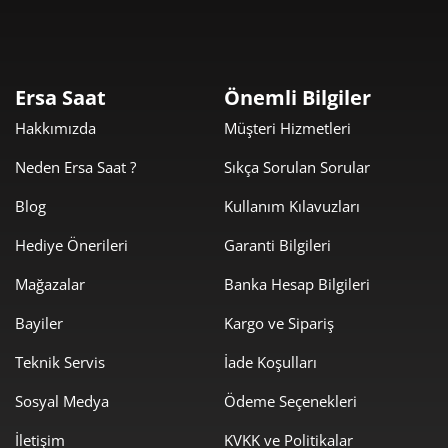
9.774,55 ₺
9.774,55 ₺
Tek Çekim
4.887,28 ₺
9.774,55 ₺
2
Ersa Saat
Önemli Bilgiler
3.418,87 ₺
10.256,61 ₺
3
Hakkımızda
Müşteri Hizmetleri
2.615,47 ₺
10.461,90 ₺
4
Neden Ersa Saat ?
Sıkça Sorulan Sorular
2.134,88 ₺
10.674,40 ₺
5
Blog
Kullanım Kılavuzları
Hediye Önerileri
Garanti Bilgileri
1.816,16 ₺
10.896,93 ₺
6
Mağazalar
Banka Hesap Bilgileri
1.589,85 ₺
11.128,94 ₺
7
Bayiler
Kargo ve Sipariş
1.421,38 ₺
11.371,04 ₺
8
Teknik Servis
İade Koşulları
1.291,39 ₺
11.622,53 ₺
9
Sosyal Medya
Ödeme Seçenekleri
İletişim
KVKK ve Politikalar