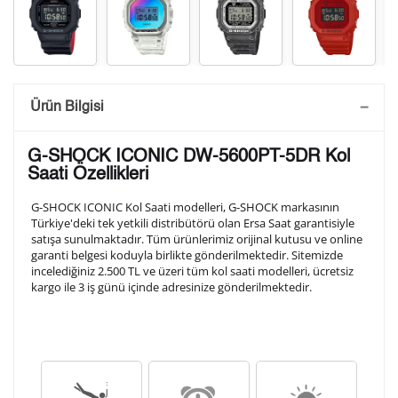
Saatini Kişiselleştir
Ürün Bilgisi
Lütfen aşağıdaki formu doldurunuz. Saatinizin metal
G-SHOCK ICONIC DW-5600PT-5DR Kol
arka kapağına gravür tekniği ile formda belirtmiş
Saati Özellikleri
olduğunuz şekilde işlenecektir.
G-SHOCK ICONIC Kol Saati modelleri, G-SHOCK markasının
Türkiye'deki tek yetkili distribütörü olan Ersa Saat garantisiyle
satışa sunulmaktadır. Tüm ürünlerimiz orijinal kutusu ve online
1. Satır
10
/ 10
garanti belgesi koduyla birlikte gönderilmektedir. Sitemizde
incelediğiniz 2.500 TL ve üzeri tüm kol saati modelleri, ücretsiz
kargo ile 3 iş günü içinde adresinize gönderilmektedir.
2. Satır
10
/ 10
3. Satır
10
/ 10