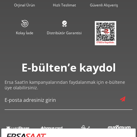
1.816,16 ₺
10.896,93 ₺
6
Orjinal Ürün
Hızlı Teslimat
Güvenli Alışveriş
1.589,85 ₺
11.128,94 ₺
7
1.421,38 ₺
11.371,04 ₺
8
Kolay İade
Distribütör Garantisi
1.291,39 ₺
11.622,53 ₺
9
E-bülten’e kaydol
Ersa Saat’in kampanyalarından faydalanmak için e-bültene
üye olabilirsiniz.
Taksit
Taksit Tutarı
Toplam Tutar
9.774,55 ₺
9.774,55 ₺
Tek Çekim
4.887,28 ₺
9.774,55 ₺
2
3.418,87 ₺
10.256,61 ₺
3