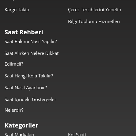
Kargo Takip
Çerez Tercihlerini Yönetin
Bilgi Toplumu Hizmetleri
Taksit
Taksit Tutarı
Toplam Tutar
Saat Rehberi
9.774,55 ₺
9.774,55 ₺
Tek Çekim
Saat Bakımı Nasıl Yapılır?
4.887,28 ₺
9.774,55 ₺
Saat Alırken Nelere Dikkat
2
Edilmeli?
3.418,87 ₺
10.256,61 ₺
3
Saat Hangi Kola Takılır?
2.615,47 ₺
10.461,90 ₺
4
Saat Nasıl Ayarlanır?
2.134,88 ₺
10.674,40 ₺
5
Saat İçindeki Göstergeler
1.816,16 ₺
10.896,93 ₺
6
Nelerdir?
1.589,85 ₺
11.128,94 ₺
7
Kategoriler
Saat Markaları
Kol Saati
1.421,38 ₺
11.371,04 ₺
8