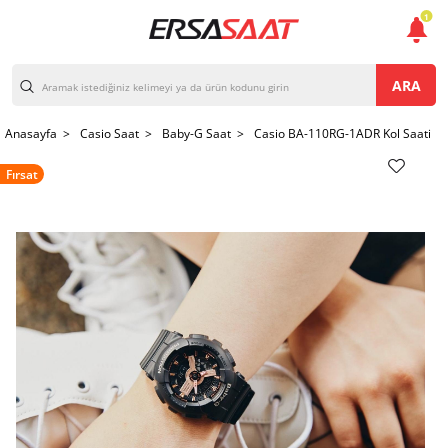
1
ARA
Anasayfa >
Casio Saat >
Baby-G Saat >
Casio BA-110RG-1ADR Kol Saati
Fırsat