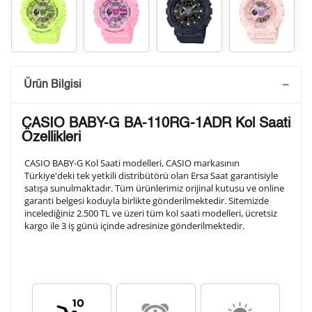
Saatini Kişiselleştir
Ürün Bilgisi
Lütfen aşağıdaki formu doldurunuz. Saatinizin metal
CASIO BABY-G BA-110RG-1ADR Kol Saati
arka kapağına gravür tekniği ile formda belirtmiş
Özellikleri
olduğunuz şekilde işlenecektir.
CASIO BABY-G Kol Saati modelleri, CASIO markasının
Türkiye'deki tek yetkili distribütörü olan Ersa Saat garantisiyle
satışa sunulmaktadır. Tüm ürünlerimiz orijinal kutusu ve online
1. Satır
10
/ 10
garanti belgesi koduyla birlikte gönderilmektedir. Sitemizde
incelediğiniz 2.500 TL ve üzeri tüm kol saati modelleri, ücretsiz
kargo ile 3 iş günü içinde adresinize gönderilmektedir.
2. Satır
10
/ 10
3. Satır
10
/ 10