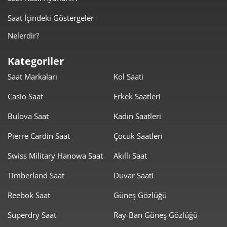
1.458,77 ₺
7.293,87 ₺
5
Saat İçindeki Göstergeler
1.240,99 ₺
7.445,93 ₺
6
Nelerdir?
1.086,35 ₺
7.604,46 ₺
7
Kategoriler
Saat Markaları
Kol Saati
971,24 ₺
7.769,89 ₺
8
Casio Saat
Erkek Saatleri
882,42 ₺
7.941,74 ₺
9
Bulova Saat
Kadın Saatleri
Pierre Cardin Saat
Çocuk Saatleri
Swiss Military Hanowa Saat
Akıllı Saat
Timberland Saat
Duvar Saati
Taksit
Taksit Tutarı
Toplam Tutar
Reebok Saat
Güneş Gözlüğü
6.679,00 ₺
6.679,00 ₺
Tek Çekim
Superdry Saat
Ray-Ban Güneş Gözlüğü
3.339,50 ₺
6.679,00 ₺
2