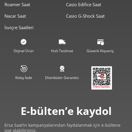
Roamer Saat
Casio Edifice Saat
2.336,13 ₺
7.008,39 ₺
3
Nacar Saat
Casio G-Shock Saat
1.787,17 ₺
7.148,67 ₺
4
İsviçre Saatleri
1.458,77 ₺
7.293,87 ₺
5
1.240,99 ₺
7.445,93 ₺
6
Orjinal Ürün
Hızlı Teslimat
Güvenli Alışveriş
1.086,35 ₺
7.604,46 ₺
7
971,24 ₺
7.769,89 ₺
8
Kolay İade
Distribütör Garantisi
882,42 ₺
7.941,74 ₺
9
E-bülten’e kaydol
Ersa Saat’in kampanyalarından faydalanmak için e-bültene
üye olabilirsiniz.