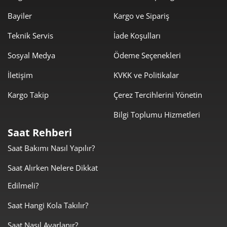
Bayiler
Kargo ve Sipariş
971,24 ₺
7.769,89 ₺
8
Teknik Servis
İade Koşulları
882,42 ₺
7.941,74 ₺
9
Sosyal Medya
Ödeme Seçenekleri
İletişim
KVKK ve Politikalar
Kargo Takip
Çerez Tercihlerini Yönetin
Bilgi Toplumu Hizmetleri
Taksit
Taksit Tutarı
Toplam Tutar
Saat Rehberi
6.679,00 ₺
6.679,00 ₺
Tek Çekim
Saat Bakımı Nasıl Yapılır?
3.339,50 ₺
6.679,00 ₺
Saat Alırken Nelere Dikkat
2
Edilmeli?
2.336,13 ₺
7.008,39 ₺
3
Saat Hangi Kola Takılır?
1.787,17 ₺
7.148,67 ₺
4
Saat Nasıl Ayarlanır?