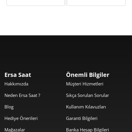
Taksit
Taksit Tutarı
Toplam Tutar
6.679,00 ₺
6.679,00 ₺
Tek Çekim
3.339,50 ₺
6.679,00 ₺
2
Ersa Saat
Önemli Bilgiler
2.336,13 ₺
7.008,39 ₺
3
Hakkımızda
Müşteri Hizmetleri
1.787,17 ₺
7.148,67 ₺
4
Neden Ersa Saat ?
Sıkça Sorulan Sorular
1.458,77 ₺
7.293,87 ₺
5
Blog
Kullanım Kılavuzları
Hediye Önerileri
Garanti Bilgileri
1.240,99 ₺
7.445,93 ₺
6
Mağazalar
Banka Hesap Bilgileri
1.086,35 ₺
7.604,46 ₺
7