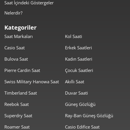
Saat İçindeki Göstergeler
1.602,54 ₺
6.410,15 ₺
4
Nelerdir?
1.308,07 ₺
6.540,35 ₺
5
Kategoriler
1.112,78 ₺
6.676,70 ₺
6
Saat Markaları
Kol Saati
974,12 ₺
6.818,85 ₺
7
Casio Saat
Erkek Saatleri
870,90 ₺
6.967,19 ₺
8
Bulova Saat
Kadın Saatleri
791,25 ₺
7.121,28 ₺
Pierre Cardin Saat
Çocuk Saatleri
9
Swiss Military Hanowa Saat
Akıllı Saat
Timberland Saat
Duvar Saati
Reebok Saat
Güneş Gözlüğü
Taksit
Taksit Tutarı
Toplam Tutar
Superdry Saat
Ray-Ban Güneş Gözlüğü
5.989,00 ₺
5.989,00 ₺
Roamer Saat
Casio Edifice Saat
Tek Çekim