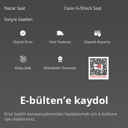
Nacar Saat
Casio G-Shock Saat
2.994,50 ₺
5.989,00 ₺
2
İsviçre Saatleri
2.094,79 ₺
6.284,37 ₺
3
1.602,54 ₺
6.410,15 ₺
4
Orjinal Ürün
Hızlı Teslimat
Güvenli Alışveriş
1.308,07 ₺
6.540,35 ₺
5
1.112,78 ₺
6.676,70 ₺
6
Kolay İade
Distribütör Garantisi
974,12 ₺
6.818,85 ₺
7
870,90 ₺
6.967,19 ₺
8
E-bülten’e kaydol
791,25 ₺
7.121,28 ₺
9
Ersa Saat’in kampanyalarından faydalanmak için e-bültene
üye olabilirsiniz.