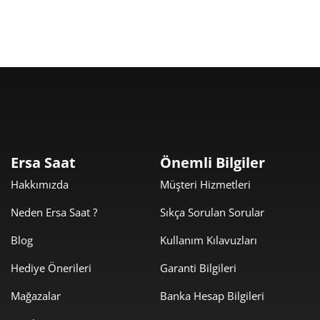
791,25 ₺
7.121,28 ₺
9
Taksit
Taksit Tutarı
Toplam Tutar
5.989,00 ₺
5.989,00 ₺
Tek Çekim
Ersa Saat
Önemli Bilgiler
Hakkımızda
Müşteri Hizmetleri
2.994,50 ₺
5.989,00 ₺
2
Neden Ersa Saat ?
Sıkça Sorulan Sorular
2.094,79 ₺
6.284,37 ₺
3
Blog
Kullanım Kılavuzları
1.602,54 ₺
6.410,15 ₺
4
Hediye Önerileri
Garanti Bilgileri
1.308,07 ₺
6.540,35 ₺
5
Mağazalar
Banka Hesap Bilgileri
1.112,78 ₺
6.676,70 ₺
6