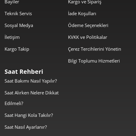
Bayiler
Kargo ve Sipariş
974,12 ₺
6.818,85 ₺
Teknik Servis
İade Koşulları
7
Sosyal Medya
Ödeme Seçenekleri
870,90 ₺
6.967,19 ₺
8
İletişim
KVKK ve Politikalar
791,25 ₺
7.121,28 ₺
9
Kargo Takip
Çerez Tercihlerini Yönetin
Bilgi Toplumu Hizmetleri
Saat Rehberi
Saat Bakımı Nasıl Yapılır?
Taksit
Taksit Tutarı
Toplam Tutar
Saat Alırken Nelere Dikkat
5.989,00 ₺
5.989,00 ₺
Tek Çekim
Edilmeli?
2.994,50 ₺
5.989,00 ₺
2
Saat Hangi Kola Takılır?
Saat Nasıl Ayarlanır?
2.094,79 ₺
6.284,37 ₺
3