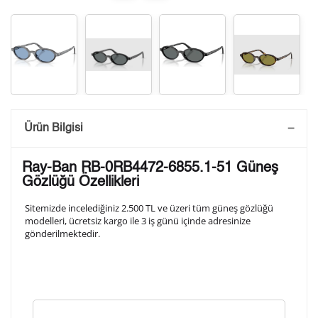
Saatini Kişiselleştir
Ürün Bilgisi
Lütfen aşağıdaki formu doldurunuz. Saatinizin metal
Ray-Ban RB-0RB4472-6855.1-51 Güneş
arka kapağına gravür tekniği ile formda belirtmiş
Gözlüğü Özellikleri
olduğunuz şekilde işlenecektir.
Sitemizde incelediğiniz 2.500 TL ve üzeri tüm güneş gözlüğü
modelleri, ücretsiz kargo ile 3 iş günü içinde adresinize
gönderilmektedir.
1. Satır
10
/ 10
2. Satır
10
/ 10