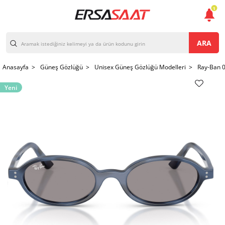
1
ARA
Anasayfa >
Güneş Gözlüğü >
Unisex Güneş Gözlüğü Modelleri >
Ray-Ban 
Yeni