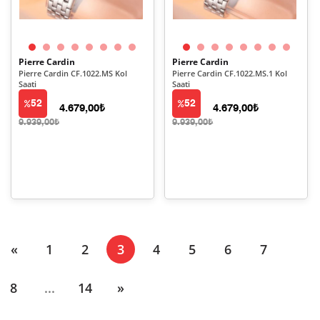
Pierre Cardin
Pierre Cardin
Pierre Cardin CF.1022.MS Kol
Pierre Cardin CF.1022.MS.1 Kol
Saati
Saati
52
52
4.679,00₺
4.679,00₺
9.939,00₺
9.939,00₺
(current)
«
1
2
3
4
5
6
7
8
...
14
»