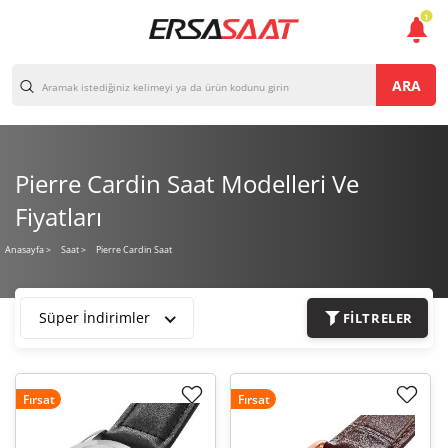
1
ARA
Pierre Cardin Saat Modelleri Ve
Fiyatları
Pierre Cardin Saat
Anasayfa
>
Saat >
Süper İndirimler
FILTRELER
Fırsat
Fırsat