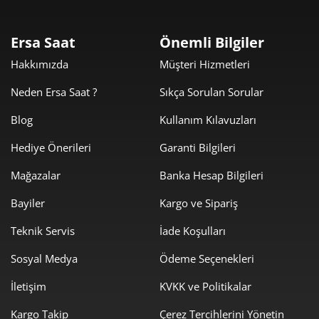
1.905,91 ₺
5.717,73 ₺
3
Ersa Saat
Önemli Bilgiler
1.458,04 ₺
5.832,17 ₺
Hakkımızda
Müşteri Hizmetleri
4
Neden Ersa Saat ?
Sıkça Sorulan Sorular
1.190,13 ₺
5.950,64 ₺
5
Blog
Kullanım Kılavuzları
1.012,45 ₺
6.074,69 ₺
6
Hediye Önerileri
Garanti Bilgileri
886,29 ₺
6.204,03 ₺
7
Mağazalar
Banka Hesap Bilgileri
792,37 ₺
6.338,99 ₺
8
Bayiler
Kargo ve Sipariş
719,91 ₺
6.479,19 ₺
9
Teknik Servis
İade Koşulları
Sosyal Medya
Ödeme Seçenekleri
İletişim
KVKK ve Politikalar
Kargo Takip
Çerez Tercihlerini Yönetin