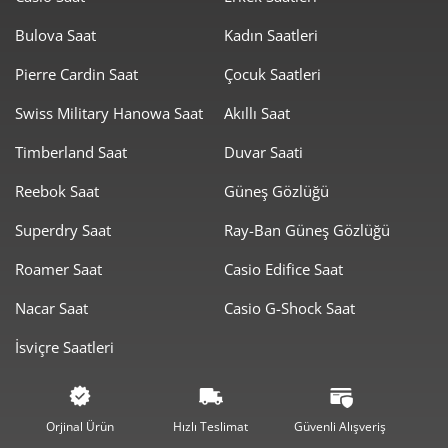
Bulova Saat
Kadın Saatleri
Pierre Cardin Saat
Çocuk Saatleri
Swiss Military Hanowa Saat
Akıllı Saat
Taksit
Taksit Tutarı
Toplam Tutar
Timberland Saat
Duvar Saati
5.449,00 ₺
5.449,00 ₺
Tek Çekim
Reebok Saat
Güneş Gözlüğü
2.724,50 ₺
5.449,00 ₺
2
Superdry Saat
Ray-Ban Güneş Gözlüğü
1.905,91 ₺
5.717,73 ₺
3
Roamer Saat
Casio Edifice Saat
1.458,04 ₺
5.832,17 ₺
4
Nacar Saat
Casio G-Shock Saat
İsviçre Saatleri
1.190,13 ₺
5.950,64 ₺
5
1.012,45 ₺
6.074,69 ₺
6
Orjinal Ürün
Hızlı Teslimat
Güvenli Alışveriş
886,29 ₺
6.204,03 ₺
7