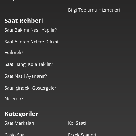
Taksit
Taksit Tutarı
Toplam Tutar
Bilgi Toplumu Hizmetleri
5.449,00 ₺
5.449,00 ₺
Tek Çekim
Saat Rehberi
Saat Bakımı Nasıl Yapılır?
2.724,50 ₺
5.449,00 ₺
2
Saat Alırken Nelere Dikkat
1.905,91 ₺
5.717,73 ₺
3
Edilmeli?
1.458,04 ₺
5.832,17 ₺
4
Saat Hangi Kola Takılır?
1.190,13 ₺
5.950,64 ₺
5
Saat Nasıl Ayarlanır?
1.012,45 ₺
6.074,69 ₺
Saat İçindeki Göstergeler
6
Nelerdir?
886,29 ₺
6.204,03 ₺
7
Kategoriler
792,37 ₺
6.338,99 ₺
8
Saat Markaları
Kol Saati
719,91 ₺
6.479,19 ₺
9
Casio Saat
Erkek Saatleri