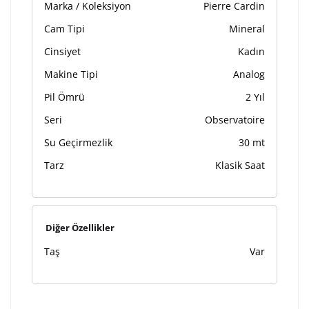
Marka / Koleksiyon
Pierre Cardin
Cam Tipi
Mineral
Kişiselleştirilmiş ürünlerin teslim süresi gravür işleme
Cinsiyet
Kadın
sebebi ile 1-2 iş günü uzamaktadır. Gravür İşlemi
tamamlandıktan sonra siparişiniz kargoya verilecektir.
Makine Tipi
Analog
Kişiselleştirilmiş
iade ve değişim
Pil Ömrü
2 Yıl
ürünlerde
yapılamaz.
Seri
Observatoire
Su Geçirmezlik
30 mt
Tarz
Klasik Saat
Diğer Özellikler
Taş
Var