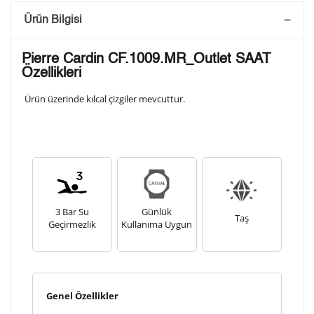
Saatini Kişiselleştir
Ürün Bilgisi
Lütfen aşağıdaki formu doldurunuz. Saatinizin metal
Pierre Cardin CF.1009.MR_Outlet SAAT
arka kapağına gravür tekniği ile formda belirtmiş
Özellikleri
olduğunuz şekilde işlenecektir.
Ürün üzerinde kılcal çizgiler mevcuttur.
1. Satır
10
/ 10
2. Satır
10
/ 10
3 Bar Su
Günlük
3. Satır
Taş
Geçirmezlik
Kullanıma Uygun
10
/ 10
Lütfen font seçiniz
Genel Özellikler
Ön İzleme
Kişiselleştir
Vazgeç