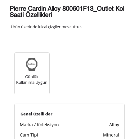
Lütfen aşağıdaki formu doldurunuz. Saatinizin metal
Pierre Cardin Alloy 800601F13_Outlet Kol
arka kapağına gravür tekniği ile formda belirtmiş
Saati Özellikleri
olduğunuz şekilde işlenecektir.
Ürün üzerinde kılcal çizgiler mevcuttur.
1. Satır
10
/ 10
2. Satır
10
/ 10
Günlük
3. Satır
Kullanıma Uygun
10
/ 10
Lütfen font seçiniz
Genel Özellikler
Ön İzleme
Kişiselleştir
Vazgeç
Marka / Koleksiyon
Alloy
Cam Tipi
Mineral