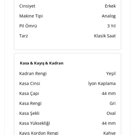
Kişiselleştirilmiş ürünlerin teslim süresi gravür işleme
Cinsiyet
Erkek
sebebi ile 1-2 iş günü uzamaktadır. Gravür İşlemi
tamamlandıktan sonra siparişiniz kargoya verilecektir.
Makine Tipi
Analog
Kişiselleştirilmiş
iade ve değişim
Pil Ömrü
3 Yıl
ürünlerde
yapılamaz.
Tarz
Klasik Saat
Kasa & Kayış & Kadran
Kadran Rengi
Yeşil
Kasa Cinsi
İyon Kaplama
Kasa Çapı
44 mm
Kasa Rengi
Gri
Kasa Şekli
Oval
Kasa Yüksekliği
44 mm
Kayış Kordon Rengi
Kahve