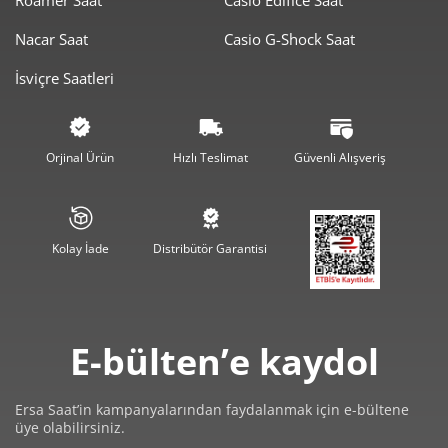
509,44 ₺
2.547,21 ₺
5
Nacar Saat
Casio G-Shock Saat
433,39 ₺
2.600,31 ₺
6
İsviçre Saatleri
379,38 ₺
2.655,68 ₺
7
339,18 ₺
2.713,45 ₺
8
Orjinal Ürün
Hızlı Teslimat
Güvenli Alışveriş
308,16 ₺
2.773,46 ₺
9
Kolay İade
Distribütör Garantisi
Taksit
Taksit Tutarı
Toplam Tutar
E-bülten’e kaydol
2.332,48 ₺
2.332,48 ₺
Tek Çekim
Ersa Saat’in kampanyalarından faydalanmak için e-bültene
üye olabilirsiniz.
1.166,24 ₺
2.332,48 ₺
2