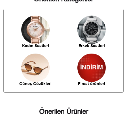
ücretsiz gönderim sağlanmaktadır.
İade
815,84 ₺
2.447,51 ₺
3
- Kargonuz elinize ulaştığı tarihten itibaren 14 gün içerisinde
iade edebilirsiniz.
624,13 ₺
2.496,50 ₺
4
509,44 ₺
2.547,21 ₺
5
Kadın Saatleri
Erkek Saatleri
433,39 ₺
2.600,31 ₺
6
379,38 ₺
2.655,68 ₺
7
339,18 ₺
2.713,45 ₺
8
Güneş Gözükleri
Fırsat ürünleri
308,16 ₺
2.773,46 ₺
9
Önerilen Ürünler