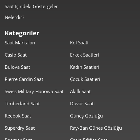
Saat İçindeki Göstergeler
339,18 ₺
2.713,45 ₺
8
Nelerdir?
308,16 ₺
2.773,46 ₺
9
Kategoriler
Saat Markaları
Kol Saati
Casio Saat
Erkek Saatleri
Bulova Saat
Kadın Saatleri
Taksit
Taksit Tutarı
Toplam Tutar
Pierre Cardin Saat
Çocuk Saatleri
2.332,48 ₺
2.332,48 ₺
Tek Çekim
Swiss Military Hanowa Saat
Akıllı Saat
1.166,24 ₺
2.332,48 ₺
2
Timberland Saat
Duvar Saati
Reebok Saat
Güneş Gözlüğü
815,84 ₺
2.447,51 ₺
3
Superdry Saat
Ray-Ban Güneş Gözlüğü
624,13 ₺
2.496,50 ₺
4
Roamer Saat
Casio Edifice Saat