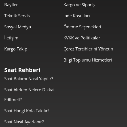
Bayiler
Kargo ve Sipariş
Teknik Servis
İade Koşulları
Sosyal Medya
Ödeme Seçenekleri
Taksit
Taksit Tutarı
Toplam Tutar
İletişim
KVKK ve Politikalar
2.332,48 ₺
2.332,48 ₺
Kargo Takip
Çerez Tercihlerini Yönetin
Tek Çekim
Bilgi Toplumu Hizmetleri
1.166,24 ₺
2.332,48 ₺
2
Saat Rehberi
815,84 ₺
2.447,51 ₺
3
Saat Bakımı Nasıl Yapılır?
624,13 ₺
2.496,50 ₺
4
Saat Alırken Nelere Dikkat
Edilmeli?
509,44 ₺
2.547,21 ₺
5
Saat Hangi Kola Takılır?
433,39 ₺
2.600,31 ₺
6
Saat Nasıl Ayarlanır?
379,38 ₺
2.655,68 ₺
7