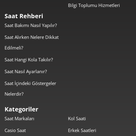
Bilgi Toplumu Hizmetleri
1.034,91 ₺
2.069,81 ₺
2
Saat Rehberi
723,96 ₺
2.171,89 ₺
3
Saat Bakımı Nasıl Yapılır?
553,84 ₺
2.215,36 ₺
4
Saat Alırken Nelere Dikkat
Edilmeli?
452,07 ₺
2.260,36 ₺
5
Saat Hangi Kola Takılır?
384,58 ₺
2.307,48 ₺
6
Saat Nasıl Ayarlanır?
336,66 ₺
2.356,61 ₺
7
Saat İçindeki Göstergeler
300,98 ₺
2.407,88 ₺
8
Nelerdir?
273,46 ₺
2.461,13 ₺
9
Kategoriler
Saat Markaları
Kol Saati
Casio Saat
Erkek Saatleri