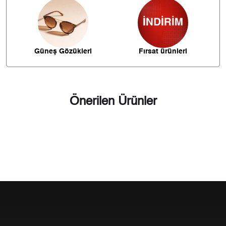
336,66 ₺
2.356,61 ₺
7
300,98 ₺
2.407,88 ₺
8
Güneş Gözükleri
Fırsat ürünleri
273,46 ₺
2.461,13 ₺
9
Önerilen Ürünler
Taksit
Taksit Tutarı
Toplam Tutar
2.069,81 ₺
2.069,81 ₺
Tek Çekim
1.034,91 ₺
2.069,81 ₺
2
723,96 ₺
2.171,89 ₺
3