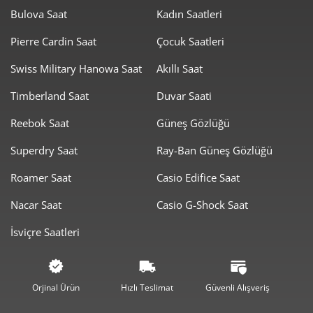
Bulova Saat
Kadın Saatleri
Taksit
Taksit Tutarı
Toplam Tutar
Pierre Cardin Saat
Çocuk Saatleri
2.069,81 ₺
2.069,81 ₺
Tek Çekim
Swiss Military Hanowa Saat
Akıllı Saat
1.034,91 ₺
2.069,81 ₺
2
Timberland Saat
Duvar Saati
Reebok Saat
Güneş Gözlüğü
723,96 ₺
2.171,89 ₺
3
Superdry Saat
Ray-Ban Güneş Gözlüğü
553,84 ₺
2.215,36 ₺
4
Roamer Saat
Casio Edifice Saat
452,07 ₺
2.260,36 ₺
5
Nacar Saat
Casio G-Shock Saat
384,58 ₺
2.307,48 ₺
6
İsviçre Saatleri
336,66 ₺
2.356,61 ₺
7
300,98 ₺
2.407,88 ₺
8
Orjinal Ürün
Hızlı Teslimat
Güvenli Alışveriş
273,46 ₺
2.461,13 ₺
9