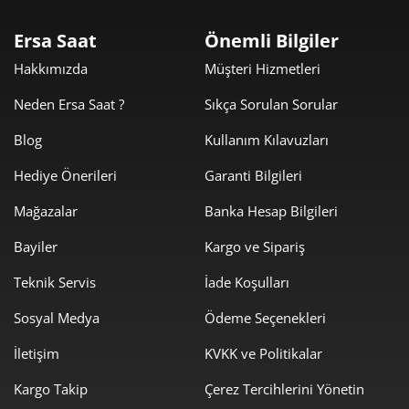
553,84 ₺
2.215,36 ₺
4
Ersa Saat
Önemli Bilgiler
452,07 ₺
2.260,36 ₺
5
Hakkımızda
Müşteri Hizmetleri
384,58 ₺
2.307,48 ₺
6
Neden Ersa Saat ?
Sıkça Sorulan Sorular
336,66 ₺
2.356,61 ₺
7
Blog
Kullanım Kılavuzları
300,98 ₺
2.407,88 ₺
8
Hediye Önerileri
Garanti Bilgileri
273,46 ₺
2.461,13 ₺
Mağazalar
Banka Hesap Bilgileri
9
Bayiler
Kargo ve Sipariş
Teknik Servis
İade Koşulları
Sosyal Medya
Ödeme Seçenekleri
Taksit
Taksit Tutarı
Toplam Tutar
İletişim
KVKK ve Politikalar
2.069,81 ₺
2.069,81 ₺
Kargo Takip
Çerez Tercihlerini Yönetin
Tek Çekim