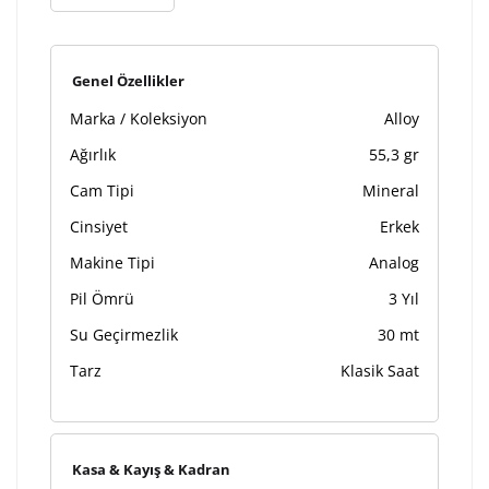
Kişiselleştirilmiş ürünlerin teslim süresi gravür işleme
sebebi ile 1-2 iş günü uzamaktadır. Gravür İşlemi
tamamlandıktan sonra siparişiniz kargoya verilecektir.
Kişiselleştirilmiş
iade ve değişim
Genel Özellikler
ürünlerde
yapılamaz.
Marka / Koleksiyon
Alloy
Ağırlık
55,3 gr
Cam Tipi
Mineral
Cinsiyet
Erkek
Makine Tipi
Analog
Pil Ömrü
3 Yıl
Su Geçirmezlik
30 mt
Tarz
Klasik Saat
Kasa & Kayış & Kadran