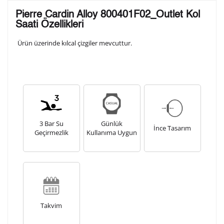
Lütfen aşağıdaki formu doldurunuz. Saatinizin metal
Pierre Cardin Alloy 800401F02_Outlet Kol
arka kapağına gravür tekniği ile formda belirtmiş
Saati Özellikleri
olduğunuz şekilde işlenecektir.
Ürün üzerinde kılcal çizgiler mevcuttur.
1. Satır
10
/ 10
2. Satır
10
/ 10
3 Bar Su
Günlük
3. Satır
İnce Tasarım
Geçirmezlik
Kullanıma Uygun
10
/ 10
Lütfen font seçiniz
Ön İzleme
Kişiselleştir
Vazgeç
Takvim