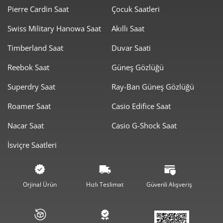
Pierre Cardin Saat
Çocuk Saatleri
1.889,00 ₺
1.889,00 ₺
Tek Çekim
Swiss Military Hanowa Saat
Akıllı Saat
944,50 ₺
1.889,00 ₺
2
Timberland Saat
Duvar Saati
Reebok Saat
Güneş Gözlüğü
660,72 ₺
1.982,16 ₺
3
Superdry Saat
Ray-Ban Güneş Gözlüğü
505,46 ₺
2.021,83 ₺
4
Roamer Saat
Casio Edifice Saat
412,58 ₺
2.062,90 ₺
5
Nacar Saat
Casio G-Shock Saat
350,98 ₺
2.105,91 ₺
6
İsviçre Saatleri
307,25 ₺
2.150,75 ₺
7
274,69 ₺
2.197,53 ₺
8
Orjinal Ürün
Hızlı Teslimat
Güvenli Alışveriş
249,57 ₺
2.246,14 ₺
9