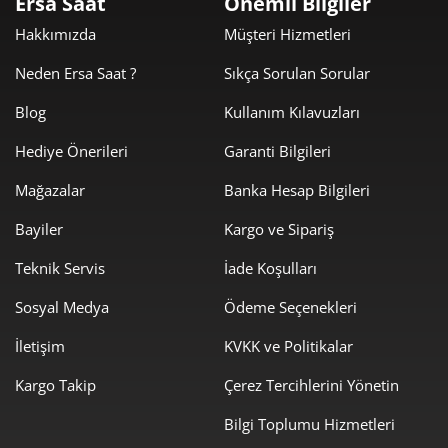
Ersa Saat
Önemli Bilgiler
412,58 ₺
2.062,90 ₺
5
Hakkımızda
Müşteri Hizmetleri
350,98 ₺
2.105,91 ₺
6
Neden Ersa Saat ?
Sıkça Sorulan Sorular
307,25 ₺
2.150,75 ₺
7
Blog
Kullanım Kılavuzları
274,69 ₺
2.197,53 ₺
8
Hediye Önerileri
Garanti Bilgileri
249,57 ₺
2.246,14 ₺
Mağazalar
Banka Hesap Bilgileri
9
Bayiler
Kargo ve Sipariş
Teknik Servis
İade Koşulları
Sosyal Medya
Ödeme Seçenekleri
Taksit
Taksit Tutarı
Toplam Tutar
İletişim
KVKK ve Politikalar
1.889,00 ₺
1.889,00 ₺
Kargo Takip
Çerez Tercihlerini Yönetin
Tek Çekim
Bilgi Toplumu Hizmetleri
944,50 ₺
1.889,00 ₺
2