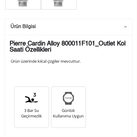
Saatini Kişiselleştir
Ürün Bilgisi
Lütfen aşağıdaki formu doldurunuz. Saatinizin metal
Pierre Cardin Alloy 800011F101_Outlet Kol
arka kapağına gravür tekniği ile formda belirtmiş
Saati Özellikleri
olduğunuz şekilde işlenecektir.
Ürün üzerinde kılcal çizgiler mevcuttur.
1. Satır
10
/ 10
2. Satır
10
/ 10
3 Bar Su
Günlük
3. Satır
Geçirmezlik
Kullanıma Uygun
10
/ 10
Lütfen font seçiniz