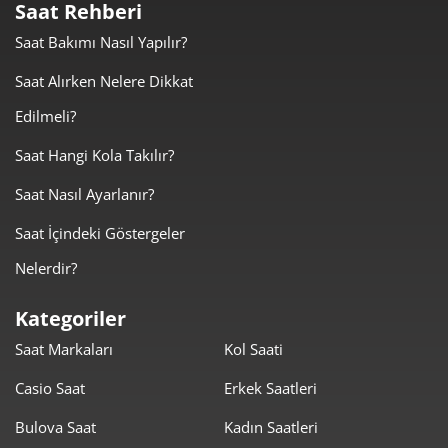
Saat Rehberi
660,72 ₺
1.982,16 ₺
3
Saat Bakımı Nasıl Yapılır?
505,46 ₺
2.021,83 ₺
4
Saat Alırken Nelere Dikkat
Edilmeli?
412,58 ₺
2.062,90 ₺
5
Saat Hangi Kola Takılır?
350,98 ₺
2.105,91 ₺
6
Saat Nasıl Ayarlanır?
307,25 ₺
2.150,75 ₺
7
Saat İçindeki Göstergeler
274,69 ₺
2.197,53 ₺
8
Nelerdir?
249,57 ₺
2.246,14 ₺
9
Kategoriler
Saat Markaları
Kol Saati
Casio Saat
Erkek Saatleri
Bulova Saat
Kadın Saatleri
Taksit
Taksit Tutarı
Toplam Tutar