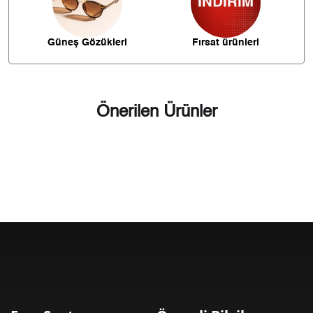
274,69 ₺
2.197,53 ₺
8
Güneş Gözükleri
Fırsat ürünleri
249,57 ₺
2.246,14 ₺
9
Önerilen Ürünler
Taksit
Taksit Tutarı
Toplam Tutar
1.889,00 ₺
1.889,00 ₺
Tek Çekim
944,50 ₺
1.889,00 ₺
2
660,72 ₺
1.982,16 ₺
3
505,46 ₺
2.021,83 ₺
4