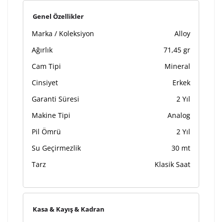
Genel Özellikler
Ön İzleme
Kişiselleştir
Vazgeç
Marka / Koleksiyon
Alloy
Ağırlık
71,45 gr
Kişiselleştirilmiş ürünlerin teslim süresi gravür işleme
Cam Tipi
Mineral
sebebi ile 1-2 iş günü uzamaktadır. Gravür İşlemi
tamamlandıktan sonra siparişiniz kargoya verilecektir.
Cinsiyet
Erkek
Kişiselleştirilmiş
iade ve değişim
Garanti Süresi
2 Yıl
ürünlerde
yapılamaz.
Makine Tipi
Analog
Pil Ömrü
2 Yıl
Su Geçirmezlik
30 mt
Tarz
Klasik Saat
Kasa & Kayış & Kadran