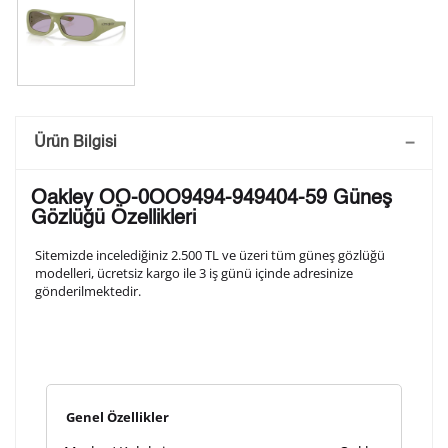
Saatini Kişiselleştir
Ürün Bilgisi
Lütfen aşağıdaki formu doldurunuz. Saatinizin metal
Oakley OO-0OO9494-949404-59 Güneş
arka kapağına gravür tekniği ile formda belirtmiş
Gözlüğü Özellikleri
olduğunuz şekilde işlenecektir.
Sitemizde incelediğiniz 2.500 TL ve üzeri tüm güneş gözlüğü
modelleri, ücretsiz kargo ile 3 iş günü içinde adresinize
gönderilmektedir.
1. Satır
10
/ 10
2. Satır
10
/ 10
Genel Özellikler
3. Satır
10
/ 10