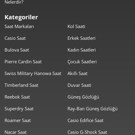
Nelerdir?
1.775,47 ₺
8.877,36 ₺
5
Kategoriler
1.510,41 ₺
9.062,43 ₺
6
Saat Markaları
Kol Saati
1.322,20 ₺
9.255,38 ₺
7
Casio Saat
Erkek Saatleri
1.182,09 ₺
9.456,72 ₺
8
Bulova Saat
Kadın Saatleri
1.073,99 ₺
9.665,87 ₺
Pierre Cardin Saat
Çocuk Saatleri
9
Swiss Military Hanowa Saat
Akıllı Saat
Timberland Saat
Duvar Saati
Reebok Saat
Güneş Gözlüğü
Taksit
Taksit Tutarı
Toplam Tutar
Superdry Saat
Ray-Ban Güneş Gözlüğü
8.129,00 ₺
8.129,00 ₺
Roamer Saat
Casio Edifice Saat
Tek Çekim
Nacar Saat
Casio G-Shock Saat
4.064,50 ₺
8.129,00 ₺
2