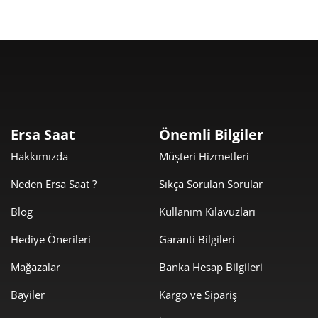
Taksit
Taksit Tutarı
Toplam Tutar
8.129,00 ₺
8.129,00 ₺
Tek Çekim
Ersa Saat
Önemli Bilgiler
Hakkımızda
Müşteri Hizmetleri
4.064,50 ₺
8.129,00 ₺
2
Neden Ersa Saat ?
Sıkça Sorulan Sorular
2.843,30 ₺
8.529,91 ₺
3
Blog
Kullanım Kılavuzları
2.175,16 ₺
8.700,63 ₺
4
Hediye Önerileri
Garanti Bilgileri
1.775,47 ₺
8.877,36 ₺
5
Mağazalar
Banka Hesap Bilgileri
1.510,41 ₺
9.062,43 ₺
6
Bayiler
Kargo ve Sipariş