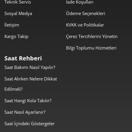
1.322,20 ₺
9.255,38 ₺
Teknik Servis
İade Koşulları
7
Sosyal Medya
Ödeme Seçenekleri
1.182,09 ₺
9.456,72 ₺
8
İletişim
KVKK ve Politikalar
1.073,99 ₺
9.665,87 ₺
9
Kargo Takip
Çerez Tercihlerini Yönetin
Bilgi Toplumu Hizmetleri
Saat Rehberi
Saat Bakımı Nasıl Yapılır?
Taksit
Taksit Tutarı
Toplam Tutar
Saat Alırken Nelere Dikkat
8.129,00 ₺
8.129,00 ₺
Tek Çekim
Edilmeli?
4.064,50 ₺
8.129,00 ₺
2
Saat Hangi Kola Takılır?
Saat Nasıl Ayarlanır?
2.843,30 ₺
8.529,91 ₺
3
Saat İçindeki Göstergeler
2.175,16 ₺
8.700,63 ₺
4