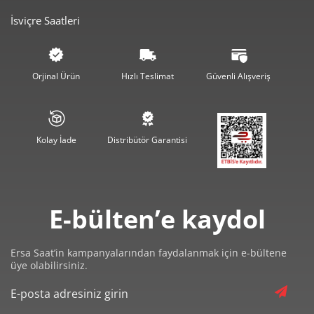
İsviçre Saatleri
2.843,30 ₺
8.529,91 ₺
3
2.175,16 ₺
8.700,63 ₺
4
Orjinal Ürün
Hızlı Teslimat
Güvenli Alışveriş
1.775,47 ₺
8.877,36 ₺
5
1.510,41 ₺
9.062,43 ₺
6
Kolay İade
Distribütör Garantisi
1.322,20 ₺
9.255,38 ₺
7
1.182,09 ₺
9.456,72 ₺
8
E-bülten’e kaydol
1.073,99 ₺
9.665,87 ₺
9
Ersa Saat’in kampanyalarından faydalanmak için e-bültene
üye olabilirsiniz.