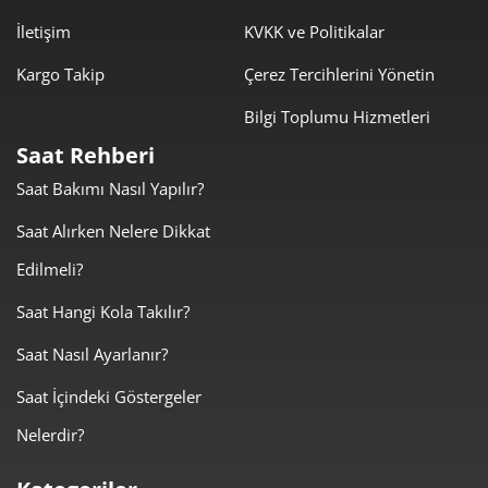
İletişim
KVKK ve Politikalar
833,53 ₺
7.501,78 ₺
9
Kargo Takip
Çerez Tercihlerini Yönetin
Bilgi Toplumu Hizmetleri
Saat Rehberi
Saat Bakımı Nasıl Yapılır?
Taksit
Taksit Tutarı
Toplam Tutar
Saat Alırken Nelere Dikkat
6.309,00 ₺
6.309,00 ₺
Tek Çekim
Edilmeli?
3.154,50 ₺
6.309,00 ₺
2
Saat Hangi Kola Takılır?
Saat Nasıl Ayarlanır?
2.206,72 ₺
6.620,15 ₺
3
Saat İçindeki Göstergeler
1.688,16 ₺
6.752,65 ₺
4
Nelerdir?
1.377,96 ₺
6.889,81 ₺
5