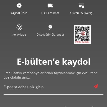
1.688,16 ₺
6.752,65 ₺
4
Orjinal Ürün
Hızlı Teslimat
Güvenli Alışveriş
1.377,96 ₺
6.889,81 ₺
5
1.172,24 ₺
7.033,44 ₺
6
Kolay İade
Distribütör Garantisi
1.026,17 ₺
7.183,19 ₺
7
917,43 ₺
7.339,46 ₺
8
E-bülten’e kaydol
833,53 ₺
7.501,78 ₺
9
Ersa Saat’in kampanyalarından faydalanmak için e-bültene
üye olabilirsiniz.
Taksit
Taksit Tutarı
Toplam Tutar
6.309,00 ₺
6.309,00 ₺