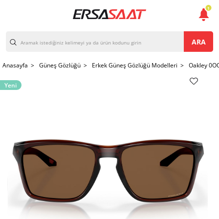
1
ARA
Anasayfa >
Güneş Gözlüğü >
Erkek Güneş Gözlüğü Modelleri >
Oakley 0O
Yeni