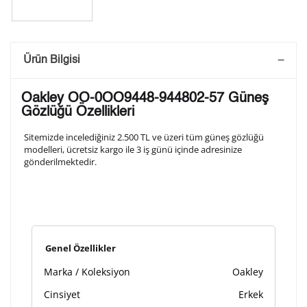
Saatini Kişiselleştir
Ürün Bilgisi
Lütfen aşağıdaki formu doldurunuz. Saatinizin metal
Oakley OO-0OO9448-944802-57 Güneş
arka kapağına gravür tekniği ile formda belirtmiş
Gözlüğü Özellikleri
olduğunuz şekilde işlenecektir.
Sitemizde incelediğiniz 2.500 TL ve üzeri tüm güneş gözlüğü
modelleri, ücretsiz kargo ile 3 iş günü içinde adresinize
gönderilmektedir.
1. Satır
10
/ 10
2. Satır
10
/ 10
Genel Özellikler
3. Satır
10
/ 10
Marka / Koleksiyon
Oakley
Lütfen font seçiniz
Cinsiyet
Erkek