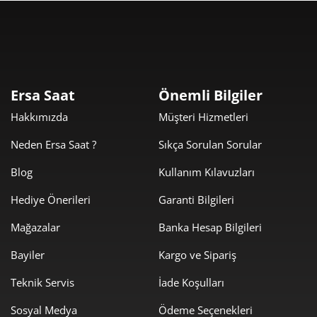
Taksit
Taksit Tutarı
Toplam Tutar
6.309,00 ₺
6.309,00 ₺
Tek Çekim
Ersa Saat
Önemli Bilgiler
Hakkımızda
Müşteri Hizmetleri
3.154,50 ₺
6.309,00 ₺
2
Neden Ersa Saat ?
Sıkça Sorulan Sorular
2.206,72 ₺
6.620,15 ₺
3
Blog
Kullanım Kılavuzları
1.688,16 ₺
6.752,65 ₺
4
Hediye Önerileri
Garanti Bilgileri
1.377,96 ₺
6.889,81 ₺
5
Mağazalar
Banka Hesap Bilgileri
1.172,24 ₺
7.033,44 ₺
6
Bayiler
Kargo ve Sipariş
1.026,17 ₺
7.183,19 ₺
Teknik Servis
İade Koşulları
7
Sosyal Medya
Ödeme Seçenekleri
917,43 ₺
7.339,46 ₺
8