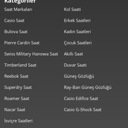
Kategoriler
1.172,24 ₺
7.033,44 ₺
6
Saat Markaları
Kol Saati
1.026,17 ₺
7.183,19 ₺
7
Casio Saat
Erkek Saatleri
917,43 ₺
7.339,46 ₺
8
Bulova Saat
Kadın Saatleri
833,53 ₺
7.501,78 ₺
Pierre Cardin Saat
Çocuk Saatleri
9
Swiss Military Hanowa Saat
Akıllı Saat
Timberland Saat
Duvar Saati
Reebok Saat
Güneş Gözlüğü
Taksit
Taksit Tutarı
Toplam Tutar
Superdry Saat
Ray-Ban Güneş Gözlüğü
6.309,00 ₺
6.309,00 ₺
Roamer Saat
Casio Edifice Saat
Tek Çekim
Nacar Saat
Casio G-Shock Saat
3.154,50 ₺
6.309,00 ₺
2
İsviçre Saatleri
2.206,72 ₺
6.620,15 ₺
3