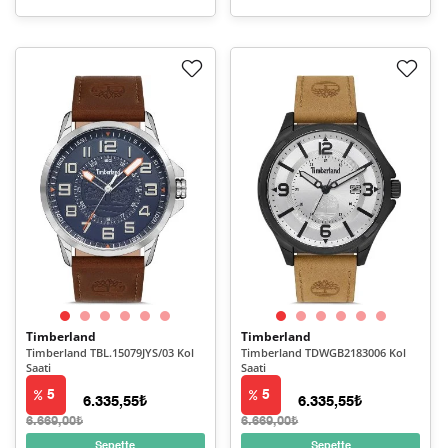
Timberland
Timberland
Timberland TBL.15079JYS/03 Kol
Timberland TDWGB2183006 Kol
Saati
Saati
5
5
6.335,55₺
6.335,55₺
6.669,00₺
6.669,00₺
Sepette
Sepette