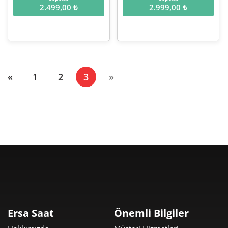
2.499,00 ₺
2.999,00 ₺
(current)
«
1
2
3
»
Ersa Saat
Önemli Bilgiler