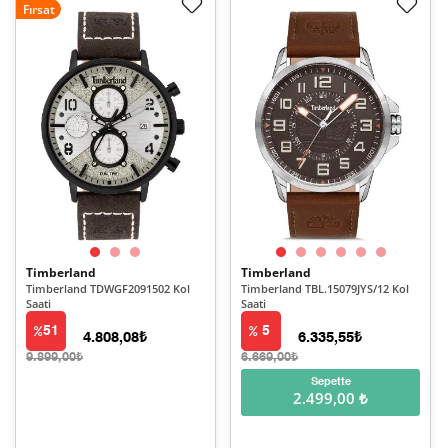
Fırsat
Timberland
Timberland
Timberland TDWGF2091502 Kol
Timberland TBL.15079JYS/12 Kol
Saati
Saati
51
5
4.808,08₺
6.335,55₺
9.899,00₺
6.669,00₺
Sepette
2.499,00 ₺