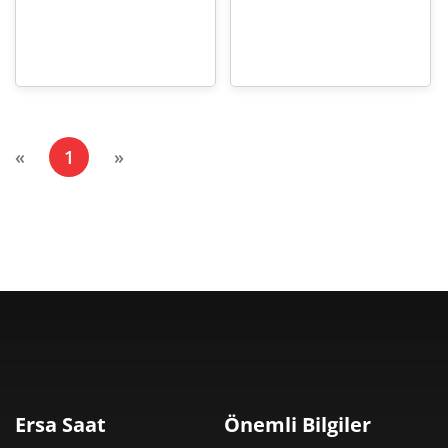
(current)
«
1
»
Ersa Saat
Önemli Bilgiler