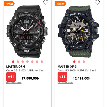
Fırsat
Fırsat
MASTER OF G
MASTER OF G
Casio GG-B100X-1ADR Kol Saati
Casio GG-1000-1A3DR Kol Saati
41
51
17.599,00₺
12.499,00₺
29.969,00₺
25.909,00₺