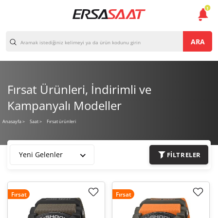
1
ARA
Fırsat Ürünleri, İndirimli ve
Kampanyalı Modeller
Fırsat ürünleri
Anasayfa
>
Saat >
Yeni Gelenler
FILTRELER
Fırsat
Fırsat