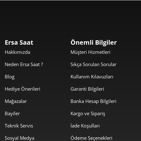
Taksit
Taksit Tutarı
Toplam Tutar
7.209,00 ₺
7.209,00 ₺
Tek Çekim
Ersa Saat
Önemli Bilgiler
Hakkımızda
Müşteri Hizmetleri
3.604,50 ₺
7.209,00 ₺
2
Neden Ersa Saat ?
Sıkça Sorulan Sorular
2.521,51 ₺
7.564,53 ₺
3
Blog
Kullanım Kılavuzları
1.928,98 ₺
7.715,94 ₺
4
Hediye Önerileri
Garanti Bilgileri
1.574,53 ₺
7.872,67 ₺
5
Mağazalar
Banka Hesap Bilgileri
1.339,46 ₺
8.036,79 ₺
6
Bayiler
Kargo ve Sipariş
1.172,56 ₺
8.207,90 ₺
Teknik Servis
İade Koşulları
7
Sosyal Medya
Ödeme Seçenekleri
1.048,31 ₺
8.386,46 ₺
8