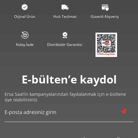
1.928,98 ₺
7.715,94 ₺
4
Orjinal Ürün
Hızlı Teslimat
Güvenli Alışveriş
1.574,53 ₺
7.872,67 ₺
5
1.339,46 ₺
8.036,79 ₺
6
Kolay İade
Distribütör Garantisi
1.172,56 ₺
8.207,90 ₺
7
1.048,31 ₺
8.386,46 ₺
8
E-bülten’e kaydol
952,44 ₺
8.571,94 ₺
9
Ersa Saat’in kampanyalarından faydalanmak için e-bültene
üye olabilirsiniz.
Taksit
Taksit Tutarı
Toplam Tutar
7.209,00 ₺
7.209,00 ₺