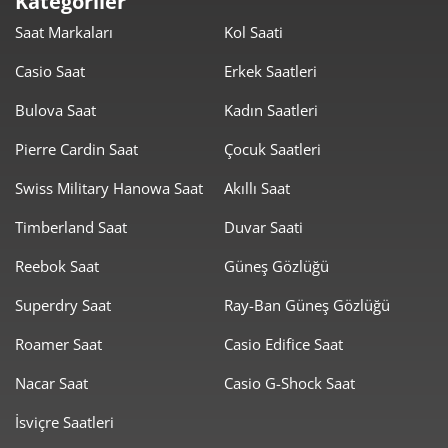
Kategoriler
1.339,46 ₺
8.036,79 ₺
6
Saat Markaları
Kol Saati
1.172,56 ₺
8.207,90 ₺
7
Casio Saat
Erkek Saatleri
1.048,31 ₺
8.386,46 ₺
8
Bulova Saat
Kadın Saatleri
952,44 ₺
8.571,94 ₺
Pierre Cardin Saat
Çocuk Saatleri
9
Swiss Military Hanowa Saat
Akıllı Saat
Timberland Saat
Duvar Saati
Reebok Saat
Güneş Gözlüğü
Taksit
Taksit Tutarı
Toplam Tutar
Superdry Saat
Ray-Ban Güneş Gözlüğü
7.209,00 ₺
7.209,00 ₺
Roamer Saat
Casio Edifice Saat
Tek Çekim
Nacar Saat
Casio G-Shock Saat
3.604,50 ₺
7.209,00 ₺
2
İsviçre Saatleri
2.521,51 ₺
7.564,53 ₺
3