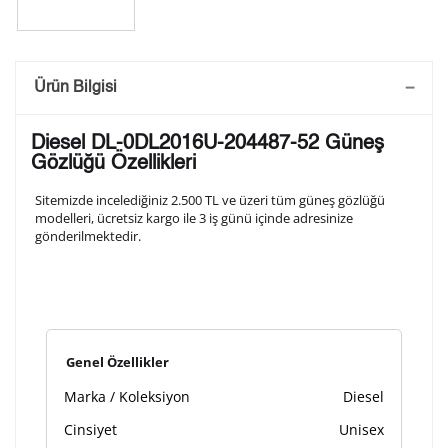
Saatini Kişiselleştir
Ürün Bilgisi
Lütfen aşağıdaki formu doldurunuz. Saatinizin metal
Diesel DL-0DL2016U-204487-52 Güneş
arka kapağına gravür tekniği ile formda belirtmiş
Gözlüğü Özellikleri
olduğunuz şekilde işlenecektir.
Sitemizde incelediğiniz 2.500 TL ve üzeri tüm güneş gözlüğü
modelleri, ücretsiz kargo ile 3 iş günü içinde adresinize
gönderilmektedir.
1. Satır
10
/ 10
2. Satır
10
/ 10
Genel Özellikler
3. Satır
10
/ 10
Marka / Koleksiyon
Diesel
Lütfen font seçiniz
Cinsiyet
Unisex