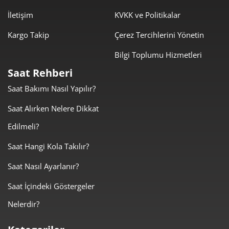
İletişim
KVKK ve Politikalar
952,44 ₺
8.571,94 ₺
9
Kargo Takip
Çerez Tercihlerini Yönetin
Bilgi Toplumu Hizmetleri
Saat Rehberi
Saat Bakımı Nasıl Yapılır?
Taksit
Taksit Tutarı
Toplam Tutar
Saat Alırken Nelere Dikkat
7.209,00 ₺
7.209,00 ₺
Tek Çekim
Edilmeli?
3.604,50 ₺
7.209,00 ₺
2
Saat Hangi Kola Takılır?
Saat Nasıl Ayarlanır?
2.521,51 ₺
7.564,53 ₺
3
Saat İçindeki Göstergeler
1.928,98 ₺
7.715,94 ₺
4
Nelerdir?
1.574,53 ₺
7.872,67 ₺
5