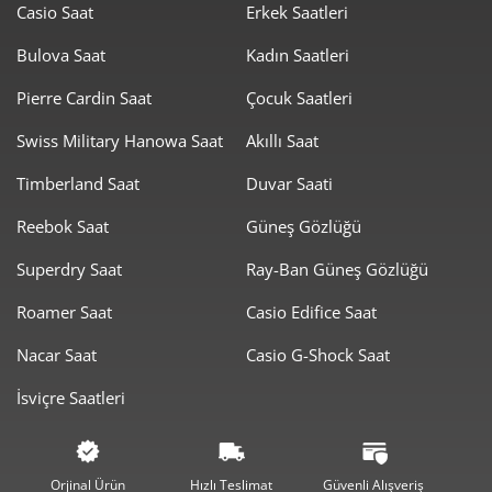
Casio Saat
Erkek Saatleri
Bulova Saat
Kadın Saatleri
Taksit
Taksit Tutarı
Toplam Tutar
Pierre Cardin Saat
Çocuk Saatleri
2.019,00 ₺
2.019,00 ₺
Tek Çekim
Swiss Military Hanowa Saat
Akıllı Saat
1.009,50 ₺
2.019,00 ₺
2
Timberland Saat
Duvar Saati
Reebok Saat
Güneş Gözlüğü
706,19 ₺
2.118,57 ₺
3
Superdry Saat
Ray-Ban Güneş Gözlüğü
540,24 ₺
2.160,98 ₺
4
Roamer Saat
Casio Edifice Saat
440,97 ₺
2.204,87 ₺
5
Nacar Saat
Casio G-Shock Saat
375,14 ₺
2.250,84 ₺
6
İsviçre Saatleri
328,39 ₺
2.298,76 ₺
7
293,60 ₺
2.348,77 ₺
8
Orjinal Ürün
Hızlı Teslimat
Güvenli Alışveriş