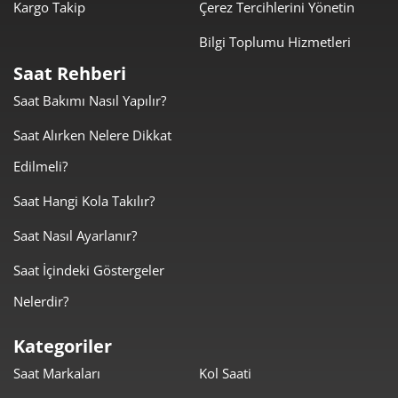
2.019,00 ₺
2.019,00 ₺
Kargo Takip
Çerez Tercihlerini Yönetin
Tek Çekim
Bilgi Toplumu Hizmetleri
1.009,50 ₺
2.019,00 ₺
2
Saat Rehberi
706,19 ₺
2.118,57 ₺
3
Saat Bakımı Nasıl Yapılır?
540,24 ₺
2.160,98 ₺
4
Saat Alırken Nelere Dikkat
Edilmeli?
440,97 ₺
2.204,87 ₺
5
Saat Hangi Kola Takılır?
375,14 ₺
2.250,84 ₺
6
Saat Nasıl Ayarlanır?
328,39 ₺
2.298,76 ₺
7
Saat İçindeki Göstergeler
293,60 ₺
2.348,77 ₺
8
Nelerdir?
266,75 ₺
2.400,71 ₺
9
Kategoriler
Saat Markaları
Kol Saati