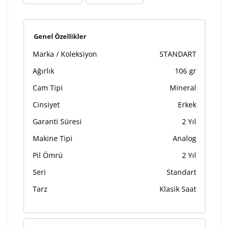
Lütfen font seçiniz
Genel Özellikler
Ön İzleme
Kişiselleştir
Vazgeç
Marka / Koleksiyon
STANDART
Ağırlık
106 gr
Kişiselleştirilmiş ürünlerin teslim süresi gravür işleme
Cam Tipi
Mineral
sebebi ile 1-2 iş günü uzamaktadır. Gravür İşlemi
tamamlandıktan sonra siparişiniz kargoya verilecektir.
Cinsiyet
Erkek
Kişiselleştirilmiş
iade ve değişim
Garanti Süresi
2 Yıl
ürünlerde
yapılamaz.
Makine Tipi
Analog
Pil Ömrü
2 Yıl
Seri
Standart
Tarz
Klasik Saat