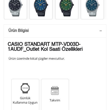
Saatini Kişiselleştir
Ürün Bilgisi
Lütfen aşağıdaki formu doldurunuz. Saatinizin metal
CASIO STANDART MTP-VD03D-
arka kapağına gravür tekniği ile formda belirtmiş
1AUDF_Outlet Kol Saati Özellikleri
olduğunuz şekilde işlenecektir.
Ürün üzerinde kılcal çizgiler mevcuttur.
1. Satır
10
/ 10
2. Satır
10
/ 10
Günlük
3. Satır
Takvim
Kullanıma Uygun
10
/ 10