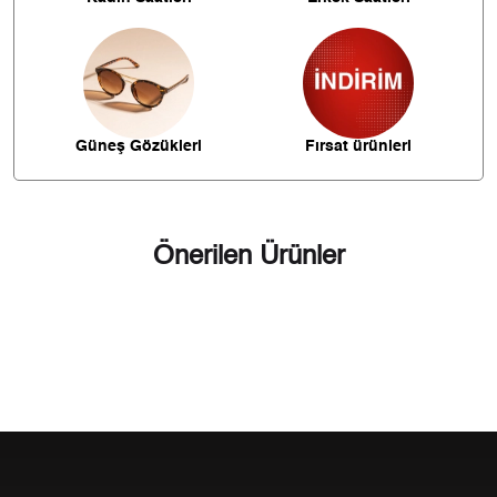
375,14 ₺
2.250,84 ₺
6
328,39 ₺
2.298,76 ₺
7
293,60 ₺
2.348,77 ₺
8
Güneş Gözükleri
Fırsat ürünleri
266,75 ₺
2.400,71 ₺
9
Önerilen Ürünler
Taksit
Taksit Tutarı
Toplam Tutar
2.019,00 ₺
2.019,00 ₺
Tek Çekim
1.009,50 ₺
2.019,00 ₺
2
706,19 ₺
2.118,57 ₺
3