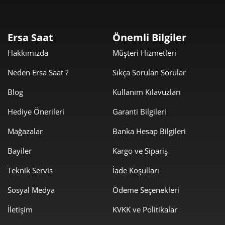
540,24 ₺
2.160,98 ₺
4
Ersa Saat
Önemli Bilgiler
440,97 ₺
2.204,87 ₺
5
Hakkımızda
Müşteri Hizmetleri
375,14 ₺
2.250,84 ₺
6
Neden Ersa Saat ?
Sıkça Sorulan Sorular
328,39 ₺
2.298,76 ₺
7
Blog
Kullanım Kılavuzları
293,60 ₺
2.348,77 ₺
8
Hediye Önerileri
Garanti Bilgileri
266,75 ₺
2.400,71 ₺
Mağazalar
Banka Hesap Bilgileri
9
Bayiler
Kargo ve Sipariş
Teknik Servis
İade Koşulları
Sosyal Medya
Ödeme Seçenekleri
Taksit
Taksit Tutarı
Toplam Tutar
İletişim
KVKK ve Politikalar