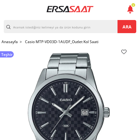
1
ARA
Anasayfa >
Casio MTP-VD03D-1AUDF_Outlet Kol Saati
Teşhir